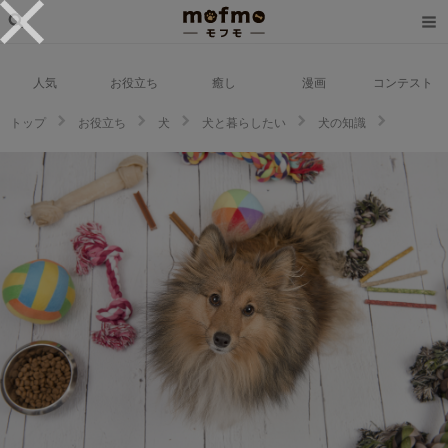
人気
お役立ち
癒し
漫画
コンテスト
トップ
お役立ち
犬
犬と暮らしたい
犬の知識
シェットランドシープドッグはどんな犬？おすすめドッグフードも紹介！