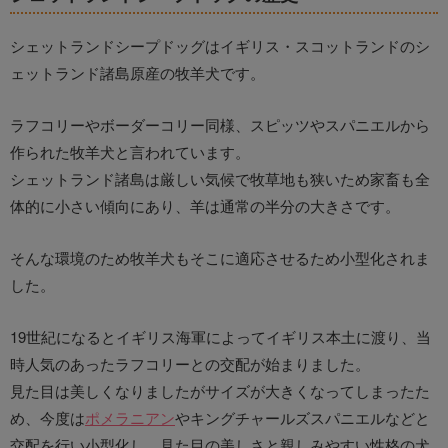
シェットランドシープドッグはイギリス・スコットランドのシ
ェットランド諸島原産の牧羊犬です。
ラフコリーやボーダーコリー同様、スピッツやスパニエルから
作られた牧羊犬と言われています。
シェットランド諸島は厳しい気候で牧草地も狭いため家畜も全
体的に小さい傾向にあり、羊は通常の半分の大きさです。
そんな環境のため牧羊犬もそこに適応させるため小型化されま
した。
19世紀になるとイギリス海軍によってイギリス本土に渡り、当
時人気のあったラフコリーとの交配が始まりました。
見た目は美しくなりましたがサイズが大きくなってしまったた
め、今度は
ポメラニアン
やキングチャールズスパニエルなどと
交配を行い小型化し、見た目の美しさと親しみやすい性格の犬