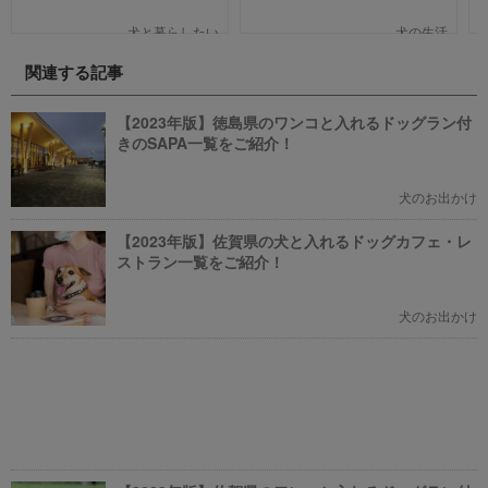
笑える作品、ファミリー向けま
人も多いのではないでしょうか。
で、犬の名作映画を邦画7本,洋画7
そんな夢のような取り組みを富士
犬と暮らしたい
犬の生活
本,アニメ6本を紹介します。それ
通は大手企業ながら実現してしま
ぞれの映画の魅力やあらすじを短
いました。富士通が愛犬家のため
関連する記事
い文章で簡潔に紹介しています。
にどんな取り組みをしているのか
映画選びの参考にしていただけれ
新たに設立された【ドッグオフィ
ばと思います。
ス】を取材してきました！
【2023年版】徳島県のワンコと入れるドッグラン付
きのSAPA一覧をご紹介！
犬のお出かけ
【2023年版】佐賀県の犬と入れるドッグカフェ・レ
ストラン一覧をご紹介！
犬のお出かけ