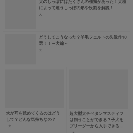
犬のしっぽにはたくさんの種類があった！犬種
によって違うしっぽの形や役割を解説！
犬
どうしてこうなった？羊毛フェルトの失敗作10
選！！～犬編～
犬
犬が耳を舐めてくるのはどう
超大型犬チベタンマスティフ
して？どんな気持ちなの？
は飼うことができる？子犬を
ブリーダーから入手できる価
犬
格は？
犬