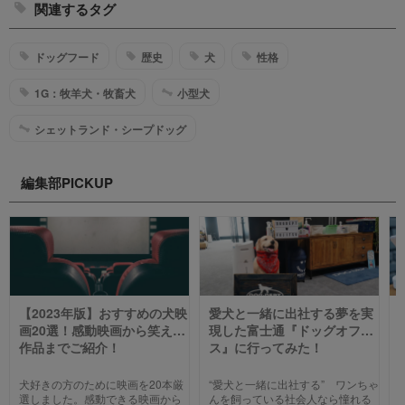
関連するタグ
ドッグフード
歴史
犬
性格
1G：牧羊犬・牧畜犬
小型犬
シェットランド・シープドッグ
編集部PICKUP
【2023年版】おすすめの犬映
愛犬と一緒に出社する夢を実
画20選！感動映画から笑える
現した富士通『ドッグオフィ
作品までご紹介！
ス』に行ってみた！
犬好きの方のために映画を20本厳
“愛犬と一緒に出社する” ワンちゃ
選しました。感動できる映画から
んを飼っている社会人なら憧れる