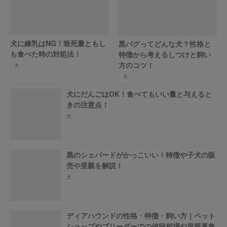
犬に練乳はNG！致死量ともし
黒パグってどんな犬？性格と
も食べた時の対処法！
特徴から考えるしつけと飼い
方のコツ！
犬
犬
犬にだんごはOK！食べてもいい量と与えると
きの注意点！
犬
黒のシェパードがかっこいい！特徴や子犬の販
売や里親を解説！
犬
ディアハウンドの性格・特徴・飼い方｜ペット
ショップやブリーダーでの値段相場や里親募集