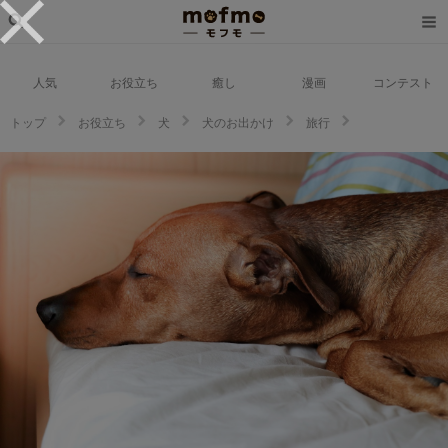
人気
お役立ち
癒し
漫画
コンテスト
トップ
お役立ち
犬
犬のお出かけ
旅行
岐阜県大垣市にあるペットホテル＆トリミング4選