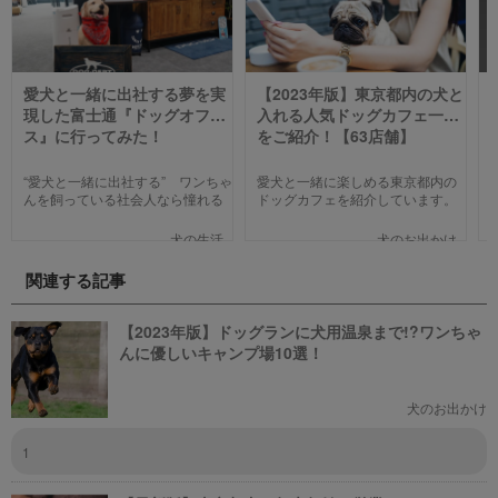
愛犬と一緒に出社する夢を実
【2023年版】東京都内の犬と
現した富士通『ドッグオフィ
入れる人気ドッグカフェ一覧
ス』に行ってみた！
をご紹介！【63店舗】
“愛犬と一緒に出社する” ワンちゃ
愛犬と一緒に楽しめる東京都内の
んを飼っている社会人なら憧れる
ドッグカフェを紹介しています。
人も多いのではないでしょうか。
わんことのお出かけ中、乗り換え
そんな夢のような取り組みを富士
のついでに立ち寄るのにピッタリ
犬の生活
犬のお出かけ
通は大手企業ながら実現してしま
のお店や、遠くからでもわざわざ
いました。富士通が愛犬家のため
訪れたくなる魅力的で新しいカフ
関連する記事
にどんな取り組みをしているのか
ェで愛犬と一緒にまったり過ごし
新たに設立された【ドッグオフィ
ましょう！
ス】を取材してきました！
【2023年版】ドッグランに犬用温泉まで!?ワンちゃ
んに優しいキャンプ場10選！
犬のお出かけ
1