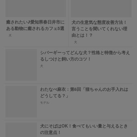
癒されたい♪愛知県春日井市に
犬の生意気な態度改善方法！
ある動物に癒されるカフェ5選
言うことを聞いてくれない理
由とは！？
犬
犬
シバーギーってどんな犬？性格と特徴から考え
るしつけと飼い方のコツ！
犬
わたなべ麻衣：第6回「猫ちゃんのお手入れは
どうしてる？」
モデル
犬にそばはOK！食べてもいい量と与えるとき
の注意点！