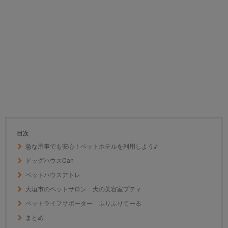
目次
急な用事でも安心！ペットホテルを利用しよう♪
ドッグハウスCan
ペットハウスアトレ
大垣市のペットサロン 犬の美容室プティ
ペットライフサポーター ふりふりてーる
まとめ