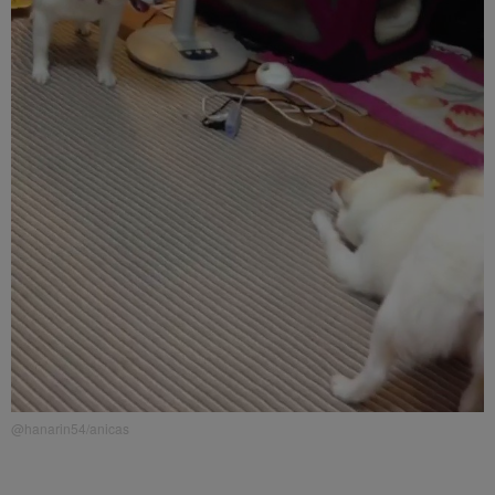
@hanarin54/anicas