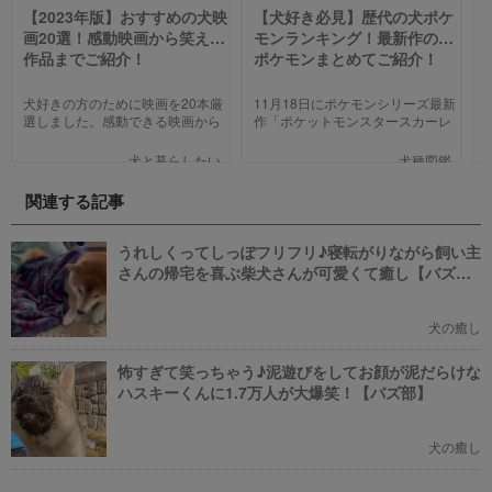
【2023年版】おすすめの犬映
【犬好き必見】歴代の犬ポケ
画20選！感動映画から笑える
モンランキング！最新作の犬
作品までご紹介！
ポケモンまとめてご紹介！
犬好きの方のために映画を20本厳
11月18日にポケモンシリーズ最新
選しました。感動できる映画から
作「ポケットモンスタースカーレ
笑える作品、ファミリー向けま
ット」「ポケットモンスターバイ
で、犬の名作映画を邦画7本,洋画7
オレット」が世界同時発売しまし
犬と暮らしたい
犬種図鑑
本,アニメ6本を紹介します。それ
た。そこで、今回は「歴代の犬ポ
ぞれの映画の魅力やあらすじを短
ケモン総まとめ」をお送りしま
関連する記事
い文章で簡潔に紹介しています。
す。今までポケモンに興味がなか
映画選びの参考にしていただけれ
った方も、可愛くてかっこいい犬
ばと思います。
モチーフのポケモンにメロメロに
うれしくってしっぽフリフリ♪寝転がりながら飼い主
なっちゃうかも。
さんの帰宅を喜ぶ柴犬さんが可愛くて癒し【バズ
部】
犬の癒し
怖すぎて笑っちゃう♪泥遊びをしてお顔が泥だらけな
ハスキーくんに1.7万人が大爆笑！【バズ部】
犬の癒し