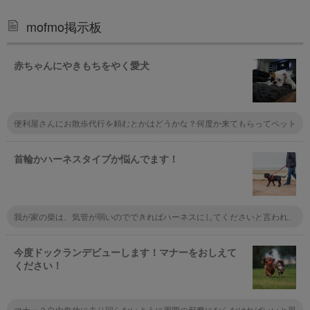
mofmo掲示板
赤ちゃんにやきもちをやく愛犬
便利屋さんにお散歩代行を頼むとかはどうかな？何度か来てもらってペット
に慣れてもらって、公園でたっぷり遊んでもらう。もしくはベビーシッター
を頼んで赤ちゃんを預けて犬と遊んであげる。家事代行を頼んで家事の時間
をペットに充てるとか。
首輪かハーネスタイプか悩んでます！
我が家の柴は、気管が弱いのでできればハーネスにしてくださいと言われ、
散歩の時はハーネスにしました。 しかし、首輪はつけっぱなしです。 チッ
プは入っていますが、もしもの時のために首輪に迷子札をつけています。
今度ドックランデビューします！マナーをおしえて
ください！
マナー？自由奔放に走り回らないように周囲の邪魔にならなければいいと思