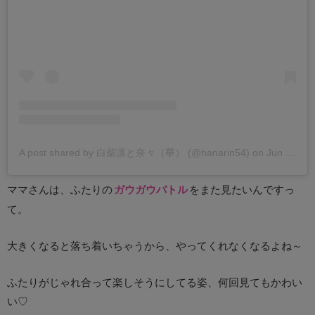
A post shared by 白柴凛と奈々（華） (@hanarin54)
on
Jun 29, 2020 at 12:12am PDT
ママさんは、ふたりの
ガウガウバトル
をまた見たいんですっ
て。
大きくなると落ち着いちゃうから、やってくれなくなるよね～
ふたりがじゃれ合って楽しそうにしてる姿、何回見てもかわい
い♡