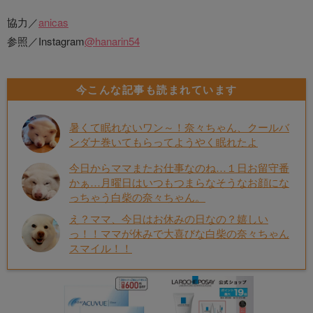
協力／
anicas
参照／Instagram
@hanarin54
今こんな記事も読まれています
暑くて眠れないワン～！奈々ちゃん、クールバ
ンダナ巻いてもらってようやく眠れたよ
今日からママまたお仕事なのね…１日お留守番
かぁ…月曜日はいつもつまらなそうなお顔にな
っちゃう白柴の奈々ちゃん。
え？ママ、今日はお休みの日なの？嬉しい
っ！！ママが休みで大喜びな白柴の奈々ちゃん
スマイル！！