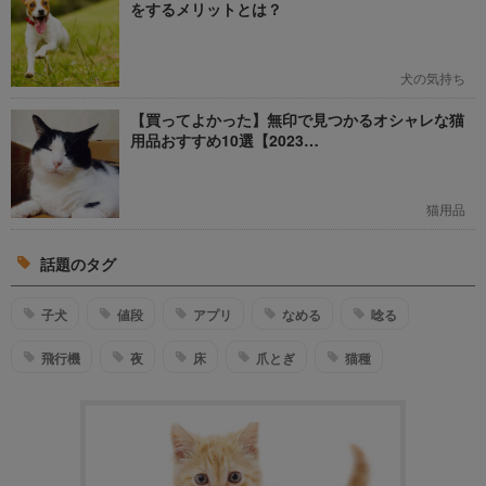
をするメリットとは？
犬の気持ち
【買ってよかった】無印で見つかるオシャレな猫
用品おすすめ10選【2023…
猫用品
話題のタグ
子犬
値段
アプリ
なめる
唸る
飛行機
夜
床
爪とぎ
猫種