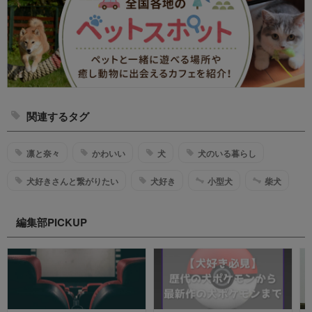
関連するタグ
凛と奈々
かわいい
犬
犬のいる暮らし
犬好きさんと繋がりたい
犬好き
小型犬
柴犬
編集部PICKUP