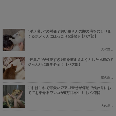
“ポメ吸い”の対価？飼い主さんの髪の毛をむしりま
くるポメくんにほっこり&爆笑♪【バズ部】
犬の癒し
“鈍臭さ”が可愛すぎ♪弟を捕まえようとした兄猫のド
ジっぷりに爆笑必至！【バズ部】
猫の癒し
これはこれで可愛い♡アゴ乗せが億劫で代わりにお
ててを乗せるワンコが5万回再生！【バズ部】
犬の癒し