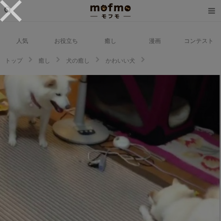
人気
お役立ち
癒し
漫画
コンテスト
トップ
癒し
犬の癒し
かわいい犬
遊んでるだけ？…それとも、母娘ケンカ？白柴の凛ちゃんと奈々ちゃん、ガ
ウガウじゃれ合い中