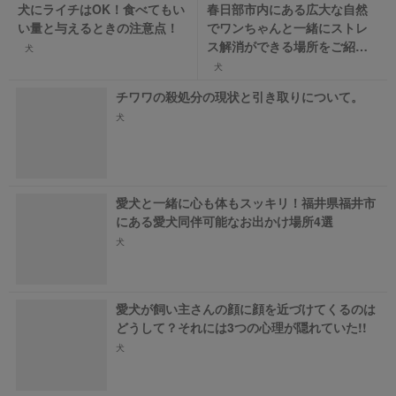
犬にライチはOK！食べてもい
春日部市内にある広大な自然
い量と与えるときの注意点！
でワンちゃんと一緒にストレ
ス解消ができる場所をご紹
犬
介！
犬
チワワの殺処分の現状と引き取りについて。
犬
愛犬と一緒に心も体もスッキリ！福井県福井市
にある愛犬同伴可能なお出かけ場所4選
犬
愛犬が飼い主さんの顔に顔を近づけてくるのは
どうして？それには3つの心理が隠れていた!!
犬