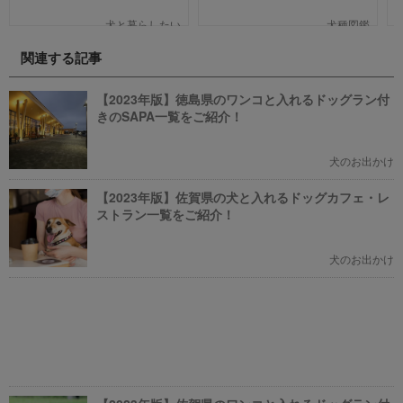
笑える作品、ファミリー向けま
ット」「ポケットモンスターバイ
で、犬の名作映画を邦画7本,洋画7
オレット」が世界同時発売しまし
犬と暮らしたい
犬種図鑑
本,アニメ6本を紹介します。それ
た。そこで、今回は「歴代の犬ポ
ぞれの映画の魅力やあらすじを短
ケモン総まとめ」をお送りしま
関連する記事
い文章で簡潔に紹介しています。
す。今までポケモンに興味がなか
映画選びの参考にしていただけれ
った方も、可愛くてかっこいい犬
ばと思います。
モチーフのポケモンにメロメロに
【2023年版】徳島県のワンコと入れるドッグラン付
なっちゃうかも。
きのSAPA一覧をご紹介！
犬のお出かけ
【2023年版】佐賀県の犬と入れるドッグカフェ・レ
ストラン一覧をご紹介！
犬のお出かけ