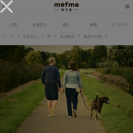
人気
お役立ち
癒し
漫画
コンテスト
トップ
お役立ち
犬
犬の散歩
散歩その他
犬が道を覚えるって本当!?それは嗅覚や聴覚が優れていることが関係してい
る！