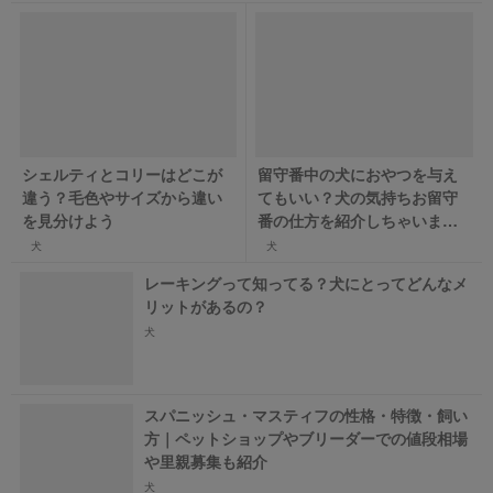
シェルティとコリーはどこが
留守番中の犬におやつを与え
違う？毛色やサイズから違い
てもいい？犬の気持ちお留守
を見分けよう
番の仕方を紹介しちゃいま
す！
犬
犬
レーキングって知ってる？犬にとってどんなメ
リットがあるの？
犬
スパニッシュ・マスティフの性格・特徴・飼い
方｜ペットショップやブリーダーでの値段相場
や里親募集も紹介
犬