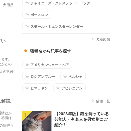
介しま
チャイニーズ・クレステッド・ドッグ
犬用品
ボースロン
スモール・ミュンスターレンダー
犬種図鑑
てい
猫種名から記事を探す
ります。
犬がどの
アメリカンショートヘア
犬の散歩
ロシアンブルー
ペルシャ
ヒマラヤン
アビシニアン
れ解説
猫種一覧
感情豊か
【2023年版】猫を飼っている
1
う感情は
芸能人・有名人を男女別にご
ても紹介
紹介！
の気持ち