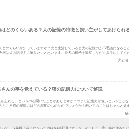
力はどのくらいある？犬の記憶の特徴と飼い主がしてあげられ
てどのくらいか知っていますか？犬と生活していると犬の記憶力が不思議になるこ
今回は犬の記憶力に迫りたいと思います。愛犬の様子を観察しながら参考にしてく
犬と暮
主さんの事を覚えている？猫の記憶力について解説
恩を忘れる」というのを聞いたことがありますか？つまり記憶力が低いということな
のところ猫の記憶力はどの程度のものなのでしょうか？飼い主のことはちゃんと覚
ょうか？猫の記憶力に迫ってみましょう。
猫
あって、５年以上会えなかった内猫を(半野良になっていた) もう一度一緒に住みた