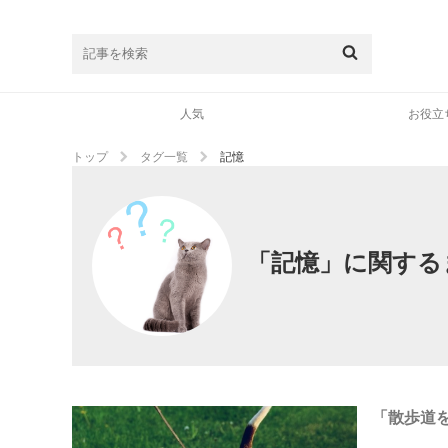
人気
お役立
トップ
タグ一覧
記憶
「記憶」に関する
「散歩道