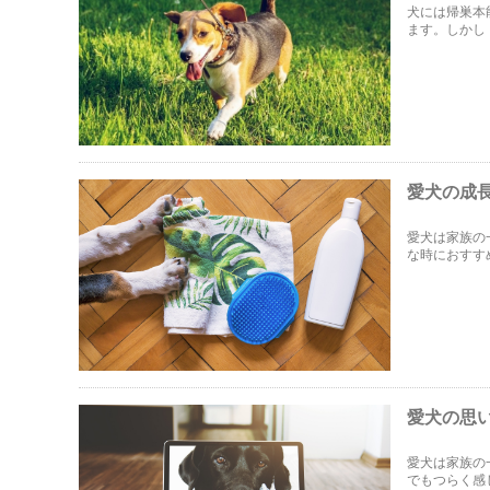
犬には帰巣本
ます。しかし
道を覚えるこ
愛犬の成
愛犬は家族の
な時におすす
を取れるキッ
愛犬の思
愛犬は家族の
でもつらく感