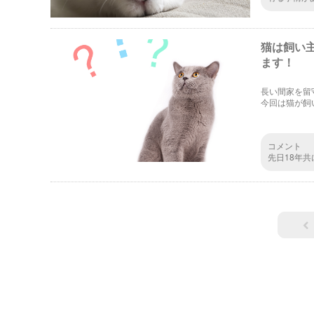
って 近く
くれて、そ
した。
猫は飼い
ます！
長い間家を留
今回は猫が飼
したら良いか
コメント
先日18年
年なのです
そのクロが
いるに違い
せて」と見
方が元主だ
新しく建て
ゃんと新し
環境が嫌だ
た。 とこ
ました。そ
してるかの
のない悲し
すが、でも
く懐かしい