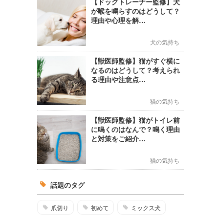
【ドッグトレーナー監修】犬
が喉を鳴らすのはどうして？
理由や心理を解…
犬の気持ち
【獣医師監修】猫がすぐ横に
なるのはどうして？考えられ
る理由や注意点…
猫の気持ち
【獣医師監修】猫がトイレ前
に鳴くのはなんで？鳴く理由
と対策をご紹介…
猫の気持ち
話題のタグ
爪切り
初めて
ミックス犬