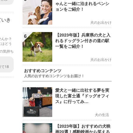
ゃんと一緒に泊まれるペンシ
させて
せんで
ョンをご紹介！
ていき
犬のお出かけ
【2023年版】兵庫県の犬と入
6
せんか？
れるドッグラン付きの道の駅
にはどう
一覧をご紹介！
の気持ち
犬のお出かけ
て18
おすすめコンテンツ
ある時
人気のおすすめコンテンツをお届け！
がして
猫を見
ばあの
愛犬と一緒に出社する夢を実
建物を
てもち
現した富士通『ドッグオフィ
新しい
ス』に行ってみ…
めまし
う喜んで
も理解
犬の生活
いよう
言いま
【2023年版】おすすめの犬映
が楽し
画20選！感動映画から笑える