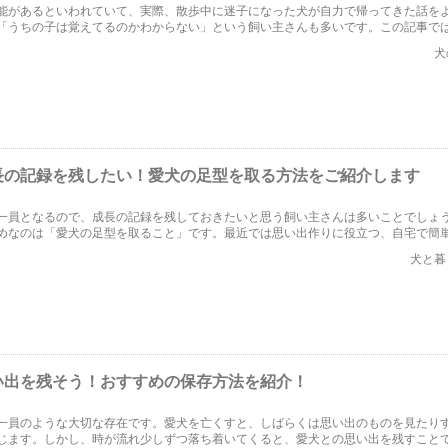
能があるといわれていて、実際、散歩中に迷子になった犬が自力で帰ってきた話を
「うちの子は覚えてるのかわからない」という飼い主さんも多いです。この記事で
とをいまいち信用しきれない「あるある」をご紹介していきます。
犬
長の記録を残したい！愛犬の足型を取る方法をご紹介します
一員となるので、成長の記録を残しておきたいと思う飼い主さんは多いことでしょ
めなのは「愛犬の足型を取ること」です。最近では思い出作りに役立つ、自宅で簡
トもあります。この記事では、愛犬の足型を取る方法と注意点を解説します。
犬と暮
い出を残そう！おすすめの保存方法を紹介！
一員のような大切な存在です。愛犬を亡くすと、しばらくは思い出のものを見たり
じます。しかし、時が流れ少しずつ落ち着いてくると、愛犬との思い出を残すこと