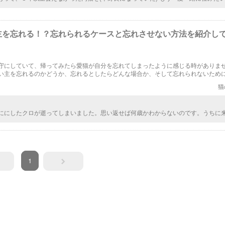
に居るはずと思い、その場所に行ったら居たーーー。 名前を呼んだらいきなり抱っこ
のまま新しい家に連れてきました。 お互い死ぬまで一緒だよ❣️ と 数日涙が止まりま
主を忘れる！？忘れられるケースと忘れさせない方法を紹介し
守にしていて、帰ってみたら愛猫が自分を忘れてしまったように感じる時がありま
い主を忘れるのかどうか、忘れるとしたらどんな場合か、そして忘れられないため
、という点について解説したいと思います。
猫
共ににしたクロが逝ってしまいました。思い返せば何歳かわからないのです。うちに来
。 うちは商売をしており、店舗の裏でノラのためにエサを時々やってました。でも
やって来て店に居着いてしまいました。飼われていただろうと思うと、飼い主はさ
ないと思い、張り紙を出して警察にも届けました。しばらくしてある時老婦人が「
に来ましたがその方はただ見たいだけと、なにも言わず帰っていきました。今思え
ったのか？わかりませんが、誰も名乗ることなく…一年あまりして、すぐ斜め前に
1
たため、引っ越しになりました。クロは引っ越しを理解したようで、散歩にでかけ
い家に帰ってきました。でもしばらくするとまた1年ほど帰ってこなくなりました。
ったかな？元の飼い主のとこ帰ったかな？とその時はそれほど悲しむこともなく諦
ろが1年後近所で見かけて、呼び止めるとクロは振り向きこちらを思い出したかのよ
の場はさよならしましたが、翌日店舗に現れ帰宅したのです。その時の感動はクロ
ようで、それ以来うちの子になりました。 それから月日は経ち別れが来た瞬間…言
みがありました。不思議な縁で結ばれた絆を感じました。（猫は家につく）とよく
猫は人の言うこともよく理解し感じることが可能だと思います。寝食共にした月日
です。そんなクロが家に来てくれて感謝してます。