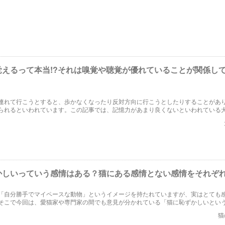
力が湧いたりすることもあります。この記事では、愛犬との思い出を残す方法を紹
覚えるって本当!?それは嗅覚や聴覚が優れていることが関係し
連れて行こうとすると、歩かなくなったり反対方向に行こうとしたりすることがあ
られるといわれています。この記事では、記憶力があまり良くないといわれている
えるのか解説します。
かしいっていう感情はある？猫にある感情とない感情をそれぞ
「自分勝手でマイペースな動物」というイメージを持たれていますが、実はとても
そこで今回は、愛猫家や専門家の間でも意見が分かれている「猫に恥ずかしいとい
いのか？」について取り上げたいと思います。また猫にある感情とない感情につい
猫
ます。