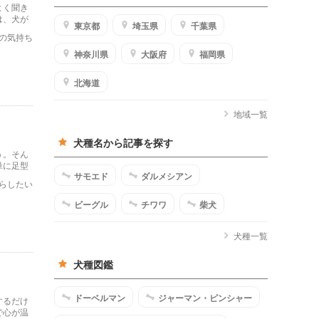
よく聞き
は、犬が
東京都
埼玉県
千葉県
の気持ち
神奈川県
大阪府
福岡県
北海道
地域一覧
犬種名から記事を探す
う。そん
単に足型
サモエド
ダルメシアン
らしたい
ビーグル
チワワ
柴犬
犬種一覧
犬種図鑑
ドーベルマン
ジャーマン・ピンシャー
するだけ
で心が温