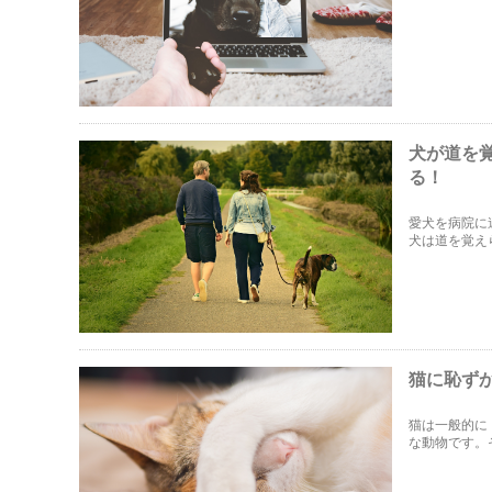
かくなったり
す。
犬が道を
る！
愛犬を病院に
犬は道を覚え
ように道を覚
猫に恥ず
猫は一般的に
な動物です。
あるのか？な
したいと思い