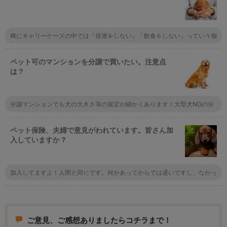
稀にキャリーケースの中では「排泄をしない」「飲食をしない」っていう個
性の子もいるから先にキャリーに入れて長時間様子を見るといいかも。あと
は指定席でペットを置く座席を予約しておくのもおすすめだけど会社によっ
て違うので実際使うところの鉄道会社に問い合わせてみて！
ペット可のマンションを分譲で買いたい。注意点
は？
分譲マンションでも犬の大きさ等の規定が細かくあります！大型犬NGの分
譲マンションも多いので、事前に不動産屋さんに聞くのがオススメです。
ペット保険、夫婦で意見がわれています。皆さん加
入していますか？
加入してますよ！人間と同じです。何かあってからでは遅いですし、なかっ
たらなかったでそれは幸せなことです。それでもったいなかったなぁなんて
思わないでしょ？
ご意見、ご感想ありましたらコチラまで！