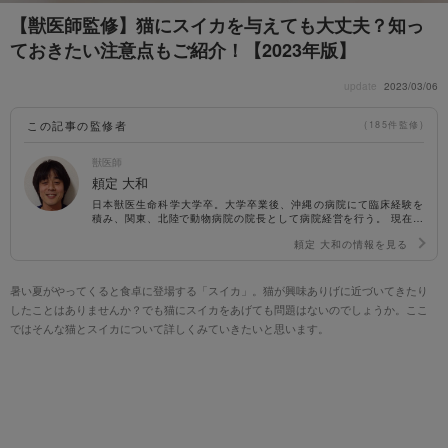
【獣医師監修】猫にスイカを与えても大丈夫？知っ
ておきたい注意点もご紹介！【2023年版】
update
2023/03/06
この記事の監修者
(185件監修)
獣医師
頼定 大和
日本獣医生命科学大学卒。大学卒業後、沖縄の病院にて臨床経験を
積み、関東、北陸で動物病院の院長として病院経営を行う。 現在は
企業病院およびペット関連事業のコンサルティングに携わる。 ま
頼定 大和の情報を見る
た、猫の感染症や遺伝病の分野において大学と共同研究に取り組ん
でいる。講師歴：広島アニマルケア専門学校、日本獣医生命科学大
学 動物病院経営学etc. https://okinawa-ahg.com/
暑い夏がやってくると食卓に登場する「スイカ」。猫が興味ありげに近づいてきたり
したことはありませんか？でも猫にスイカをあげても問題はないのでしょうか。ここ
ではそんな猫とスイカについて詳しくみていきたいと思います。