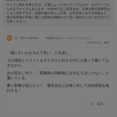
ペットに関する考え方は、立場によってポジティブなもの、ネガティブな
ものまでたくさんあります。mofmoではご意見含め、出来る限り削除等は
しない方針ですが、誹謗中傷や荒らし行為、公序良俗に反する内容など、
他の利用者が不快に感じる投稿は削除させて頂く場合がございますのでご
注意ください。
22
最悪の記事構成！ 腎臓病の猫にスイカを与えてしまった！
2022/07/22
通報
「猫にすいかを与えて良い」と先述し、
その理由とメリットをダラダラと約３０行にも渡って書いてお
きながら、
次の見出し内で、「腎臓病の高齢猫には与えてはいけない」と
書いている。
書く順番が逆だろう！ 運営会社と記者に対して法的措置を検
討する！
返信