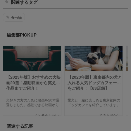
関連するタグ
食べ物
編集部PICKUP
【2023年版】おすすめの犬映
【2023年版】東京都内の犬と
画20選！感動映画から笑える
入れる人気ドッグカフェ一覧
作品までご紹介！
をご紹介！【63店舗】
犬好きの方のために映画を20本厳
愛犬と一緒に楽しめる東京都内の
選しました。感動できる映画から
ドッグカフェを紹介しています。
笑える作品、ファミリー向けま
わんことのお出かけ中、乗り換え
で、犬の名作映画を邦画7本,洋画7
のついでに立ち寄るのにピッタリ
犬と暮らしたい
犬のお出かけ
本,アニメ6本を紹介します。それ
のお店や、遠くからでもわざわざ
ぞれの映画の魅力やあらすじを短
訪れたくなる魅力的で新しいカフ
関連する記事
い文章で簡潔に紹介しています。
ェで愛犬と一緒にまったり過ごし