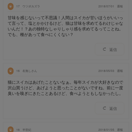
17
ウツボカズラ
2018/07/01
通報
甘味を感じないって不思議！人間はスイカが甘いほうがいいっ
て言って、塩とかかけるけど、猫は甘味を求めてるわけじゃな
いんだ！？あの独特なしゃりしゃり感を求めてるってことね。
でも、種があって食べにくくない？
返信
16
名無しさん
2018/05/03
通報
猫にスイカはあげたことないなぁ。毎年スイカが大好きなので
沢山買うけど、あげようと思ったことがないですね。前に一度
臭いを嗅ぎにきたことあるけど、食べようともしなかったし。
返信
16
半世紀
2018/01/05
通報