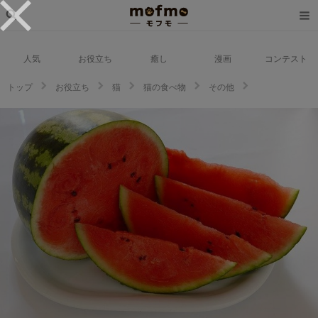
人気
お役立ち
癒し
漫画
コンテスト
トップ
お役立ち
猫
猫の食べ物
その他
【獣医師監修】猫にスイカを与えても大丈夫？知っておきたい注意点もご紹
介！【2023年版】