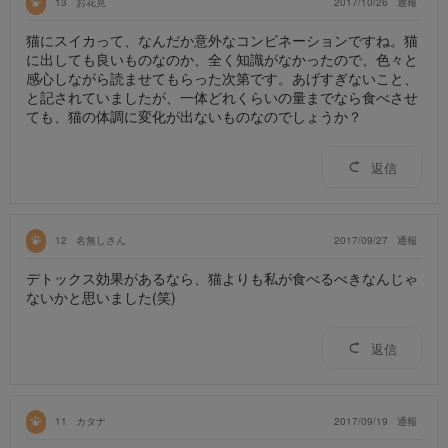
13
お花見
2017/10/26
通報
猫にスイカって、なんだか意外なコンビネーションですね。猫
に出しても良いものなのか、全く知識がなかったので、色々と
感心しながら読ませてもらった次第です。あげすぎないこと、
と記されていましたが、一体どれくらいの量までなら食べさせ
ても、猫の体調に変化が出ないものなのでしょうか？
返信
12
名無しさん
2017/09/27
通報
デトックス効果があるなら、猫よりも私が食べるべきなんじゃ
ないかと思いました(笑)
返信
11
カタナ
2017/09/19
通報