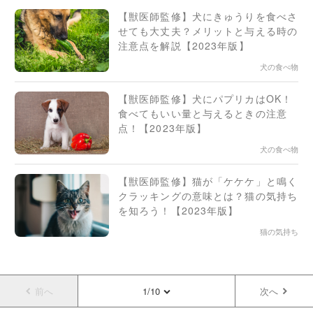
【獣医師監修】犬にきゅうりを食べさ
せても大丈夫？メリットと与える時の
注意点を解説【2023年版】
犬の食べ物
【獣医師監修】犬にパプリカはOK！
食べてもいい量と与えるときの注意
点！【2023年版】
犬の食べ物
【獣医師監修】猫が「ケケケ」と鳴く
クラッキングの意味とは？猫の気持ち
を知ろう！【2023年版】
猫の気持ち
前へ
1/10
次へ