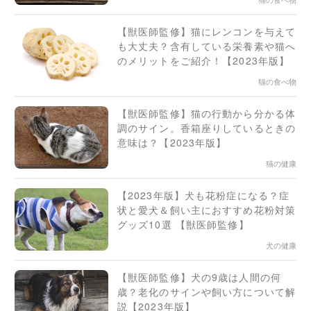
【獣医師監修】猫にレンコンを与えて
も大丈夫？含有している栄養素や猫へ
のメリットをご紹介！【2023年版】
猫の食べ物
【獣医師監修】猫の行動から分かる体
調のサイン。香箱座りしているときの
意味は？【2023年版】
猫の健康
【2023年版】犬も花粉症になる？症
状と愛犬＆飼い主におすすめ花粉対策
グッズ10選 【獣医師監修】
犬の健康
【獣医師監修】犬の9歳は人間の何
歳？老化のサインや飼い方について解
説【2023年版】