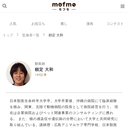
人気
お役立ち
癒し
漫画
コンテスト
トップ
監修者一覧
頼定 大和
獣医師
頼定 大和
185記事
日本獣医生命科学大学卒。大学卒業後、沖縄の病院にて臨床経験
を積み、関東、北陸で動物病院の院長として病院経営を行う。 現
在は企業病院およびペット関連事業のコンサルティングに携わ
る。 また、猫の感染症や遺伝病の分野において大学と共同研究に
取り組んでいる。講師歴：広島アニマルケア専門学校、日本獣医