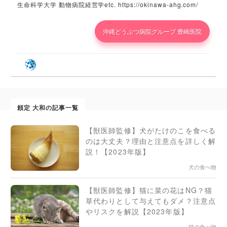
生命科学大学 動物病院経営学etc. https://okinawa-ahg.com/
沖縄どうぶつ病院グループ 豊崎医院
頼定 大和の記事一覧
【獣医師監修】犬がたけのこを食べる
のは大丈夫？理由と注意点を詳しく解
説！【2023年版】
犬の食べ物
【獣医師監修】猫に菜の花はNG？猫
草代わりとして与えてもダメ？注意点
やリスクを解説【2023年版】
猫の食べ物