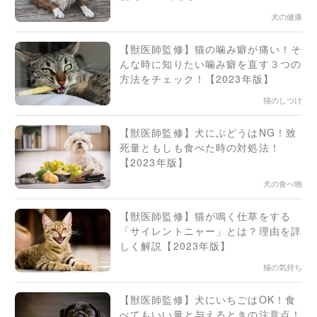
犬の健康
【獣医師監修】猫の噛み癖が痛い！そ
んな時に知りたい噛み癖を直す３つの
方法をチェック！【2023年版】
猫のしつけ
【獣医師監修】犬にぶどうはNG！致
死量ともしも食べた時の対処法！
【2023年版】
犬の食べ物
【獣医師監修】猫が鳴く仕草をする
「サイレントニャー」とは？理由を詳
しく解説【2023年版】
猫の気持ち
【獣医師監修】犬にいちごはOK！食
べてもいい量と与えるときの注意点！