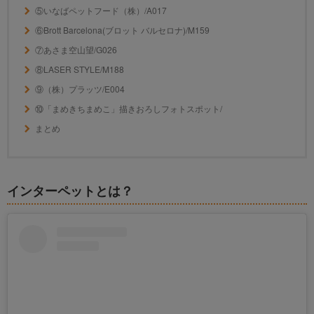
⑤いなばペットフード（株）/A017
⑥Brott Barcelona(ブロット バルセロナ)/M159
⑦あさま空山望/G026
⑧LASER STYLE/M188
⑨（株）プラッツ/E004
⑩「まめきちまめこ」描きおろしフォトスポット/
まとめ
インターペットとは？