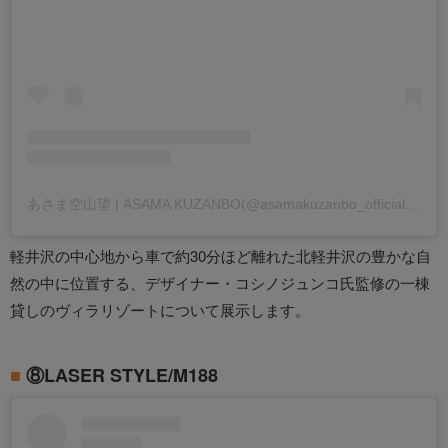
あさま空山望 | ASAMA KUZANBO(@asamakuzanbo_official)がシェアした投稿
軽井沢の中心地から車で約30分ほど離れた北軽井沢の豊かな自
然の中に位置する、デザイナー・コシノジュンコ氏監修の一棟
貸しのヴィラリゾートについて展示します。
⑧LASER STYLE/M188