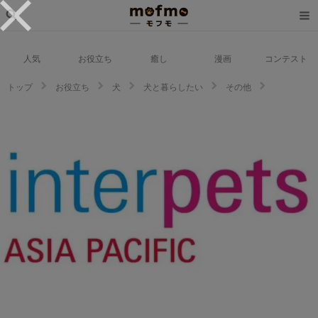
人気
お役立ち
癒し
漫画
コンテスト
トップ
お役立ち
犬
犬と暮らしたい
その他
【2023年版】日本最大級のペットイベント「インターペット」とは？注目ブ
ースもご紹介！