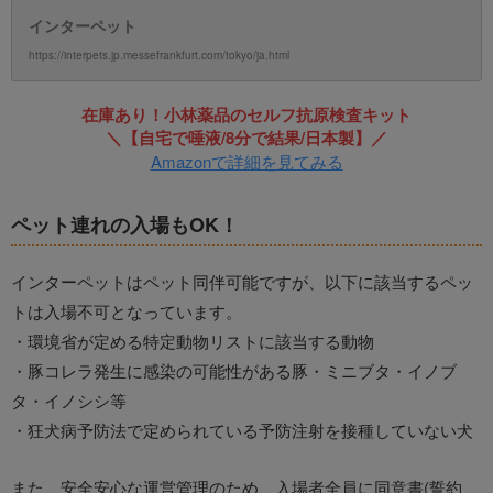
インターペット
https://interpets.jp.messefrankfurt.com/tokyo/ja.html
在庫あり！小林薬品のセルフ抗原検査キット
＼【自宅で唾液/8分で結果/日本製】／
Amazonで詳細を見てみる
ペット連れの入場もOK！
インターペットはペット同伴可能ですが、以下に該当するペッ
トは入場不可となっています。
・環境省が定める特定動物リストに該当する動物
・豚コレラ発生に感染の可能性がある豚・ミニブタ・イノブ
タ・イノシシ等
・狂犬病予防法で定められている予防注射を接種していない犬
また、安全安心な運営管理のため、入場者全員に同意書(誓約