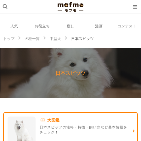
人気
お役立ち
癒し
漫画
コンテスト
トップ
犬種一覧
中型犬
日本スピッツ
日本スピッツ
犬図鑑
日本スピッツの性格・特徴・飼い方など基本情報を
チェック！