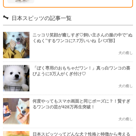
日本スピッツの記事一覧
ニッコリ笑顔が癒しすぎ♡飼い主さんの服の中で“ぬ
くぬく”するワンコに7.7万いいね【バズ部】
犬の癒し
「ぼく専用のおもちゃだワン！」真っ白ワンコの喜
びように3万人がくぎ付け♡
犬の癒し
何度やってもスマホ画面と同じポーズに？！賢すぎ
るワンコの芸が428万再生突破！
犬の癒し
日本スピッツってどんな犬？性格と特徴から考える