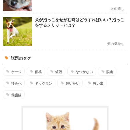
犬の癒し
犬が抱っこをせがむ時はどうすればいい？抱っこ
をするメリットとは？
犬の気持ち
話題のタグ
ケージ
価格
値段
なつかない
脱走
社会化
ドッグラン
飼いたい
思い出
保護猫