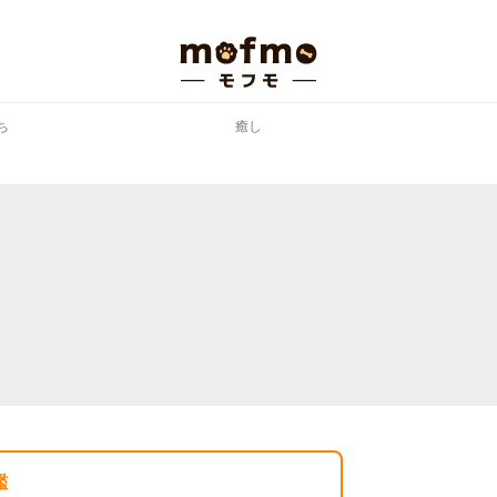
ち
癒し
鑑