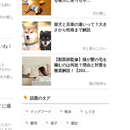
る寝方に笑っちゃ…
でも飼い
犬の癒し
犬の癒し
柴犬と豆柴の違いって？大き
さから性格まで解説
いね！
犬と暮らしたい
【獣医師監修】猫が髪の毛を
した
噛むのは何故？理由と対策を
持ちがい
徹底解説！【202…
犬の癒し
猫の気持ち
話題のタグ
”に爆
ドッグフード
散歩
しぐさ
費用
迷子
避妊
ならない
おくんの