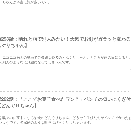
りちゃんは本当に顔が広いです。
第293話：晴れと雨で別人みたい！天気でお顔がガラッと変わ
んぐりちゃん】
、ニコニコ満面の笑顔でご機嫌な柴犬のどんぐりちゃん。ところが雨の日になると
て別人のような老け顔になってしまうんです。
第292話：「ここでお菓子食べたワン？」ベンチの匂いにくぎ
【どんぐりちゃん】
を嗅ぐのに夢中になる柴犬のどんぐりちゃん。どうやら子供たちがベンチで食べた
たようです。名探偵のような嗅覚にびっくりしちゃいます。