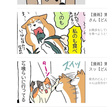
【漫画】
さん【ど
お散歩をして
を食べようと
【漫画】
スッ【ど
柴犬のどんぐ
ゃんは自分か