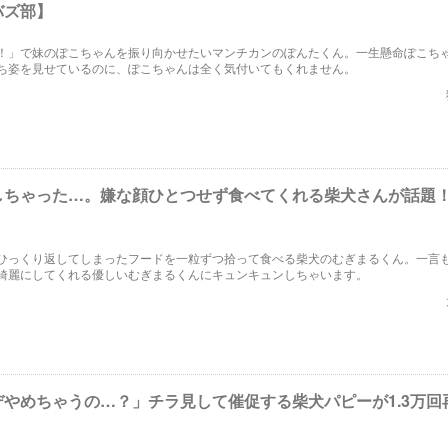
バズ部】
！」で妹のぽこちゃんを振り向かせたいマンチカンのぽんたくん。一生懸命ぽこち
ち姿を見せているのに、ぽこちゃんは全く気付いてもくれません。
しちゃった…。嫌な顔ひとつせず食べてくれる柴犬さんが話題
ひっくり返してしまったフードを一粒ずつ拾って食べる柴犬のむぎまるくん。一言
綺麗にしてくれる優しいむぎまるくんにキュンキュンしちゃいます。
デやめちゃうの…？」チラ見して催促する柴犬パピーが1.3万回
】