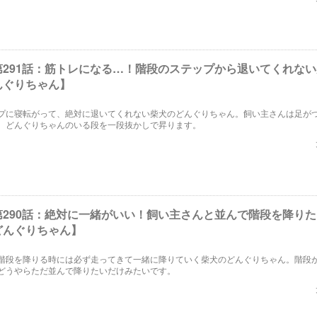
第291話：筋トレになる…！階段のステップから退いてくれな
んぐりちゃん】
プに寝転がって、絶対に退いてくれない柴犬のどんぐりちゃん。飼い主さんは足が
、どんぐりちゃんのいる段を一段抜かしで昇ります。
第290話：絶対に一緒がいい！飼い主さんと並んで階段を降り
どんぐりちゃん】
階段を降りる時には必ず走ってきて一緒に降りていく柴犬のどんぐりちゃん。階段
どうやらただ並んで降りたいだけみたいです。