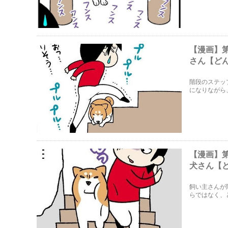
【漫画】
さん【ど
階段のステッ
になりながら
【漫画】
犬さん【
飼い主さんが
らではなく、