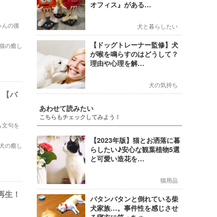
オフィス』がある…
ゃんの後
犬と暮らしたい
【ドッグトレーナー監修】犬
猫の癒し
が喉を鳴らすのはどうして？
理由や心理を解…
犬の気持ち
！【バ
あわせて読みたい
こちらもチェックしてみよう！
も文句を
【2023年版】猫とお洒落に暮
犬の癒し
らしたい♪安心な観葉植物5選
と可愛い造花を…
猫用品
再生！
バタンバタンと倒れている柴
犬家族…。事件性を感じさせ