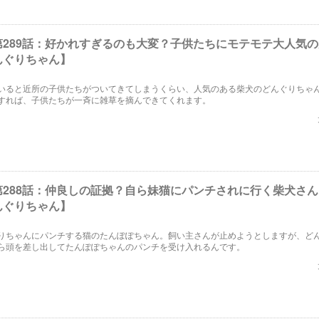
第289話：好かれすぎるのも大変？子供たちにモテモテ大人気
んぐりちゃん】
いると近所の子供たちがついてきてしまうくらい、人気のある柴犬のどんぐりちゃ
すれば、子供たちが一斉に雑草を摘んできてくれます。
第288話：仲良しの証拠？自ら妹猫にパンチされに行く柴犬さ
んぐりちゃん】
りちゃんにパンチする猫のたんぽぽちゃん。飼い主さんが止めようとしますが、ど
ら頭を差し出してたんぽぽちゃんのパンチを受け入れるんです。