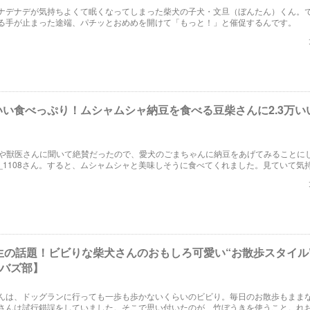
ナデナデが気持ちよくて眠くなってしまった柴犬の子犬・文旦（ぼんたん）くん。
る手が止まった途端、パチッとおめめを開けて「もっと！」と催促するんです。
いい食べっぷり！ムシャムシャ納豆を食べる豆柴さんに2.3万い
】
Sや獣医さんに聞いて絶賛だったので、愛犬のごまちゃんに納豆をあげてみることに
iba_1108さん。すると、ムシャムシャと美味しそうに食べてくれました。見ていて気
べっぷりをご覧ください。
生の話題！ビビりな柴犬さんのおもしろ可愛い“お散歩スタイル
【バズ部】
んは、ドッグランに行っても一歩も歩かないくらいのビビり。毎日のお散歩もまま
さんは試行錯誤をしていました。そこで思い付いたのが、竹ぼうきを使うこと。れ