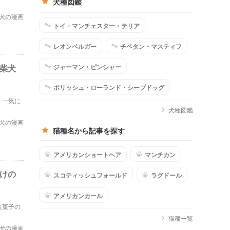
犬種図鑑
犬の漫画
トイ・マンチェスター・テリア
レオンベルガー
チベタン・マスティフ
る柴犬
ジャーマン・ピンシャー
ポリッシュ・ローランド・シープドッグ
、一気に
犬種図鑑
犬の漫画
猫種名から記事を探す
アメリカンショートヘア
マンチカン
付けの
スコティッシュフォールド
ラグドール
アメリカンカール
お菓子の
猫種一覧
犬の漫画