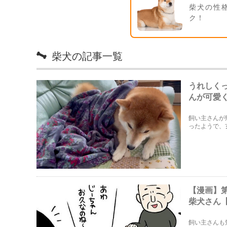
柴犬の性
ク！
柴犬の記事一覧
うれしく
んが可愛
飼い主さんが
ったようで、
愛くて癒され
【漫画】
柴犬さん
飼い主さんも