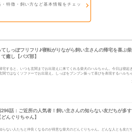
格・特徴・飼い方など基本情報をチェッ
ってしっぽフリフリ♪寝転がりながら飼い主さんの帰宅を喜ぶ柴
くて癒し【バズ部】
帰宅すると、いつも玄関までお出迎えに来てくれる柴犬のハルちゃん。今日は寝起
玄関ではなくソファーでお出迎え。しっぽをブンブン振って喜びを表現するハルち
ます！
第296話：ご近所の人気者！飼い主さんの知らない友だちが多
【どんぐりちゃん】
知らない人たちと仲良くなるのが得意な柴犬のどんぐりちゃん。どんな人とも友だ