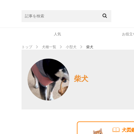
人気
お役立
トップ
犬種一覧
小型犬
柴犬
柴犬
犬図