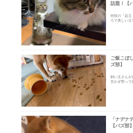
話題！【
特技の「起立
ろで美しい立
ご飯こぼ
ズ部】
飼い主さんが
言わず黙って
「ナデナ
【バズ部