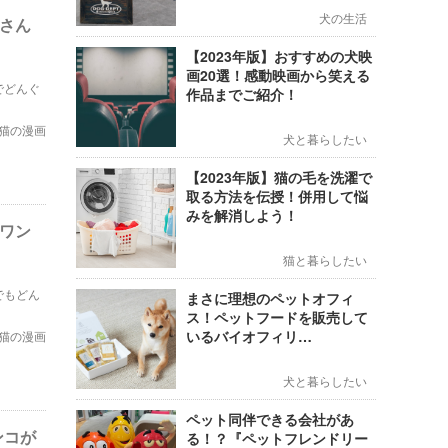
犬の生活
猫さん
【2023年版】おすすめの犬映
画20選！感動映画から笑える
でどんぐ
作品までご紹介！
猫の漫画
犬と暮らしたい
【2023年版】猫の毛を洗濯で
取る方法を伝授！併用して悩
みを解消しよう！
るワン
猫と暮らしたい
でもどん
まさに理想のペットオフィ
ス！ペットフードを販売して
いるバイオフィリ…
猫の漫画
犬と暮らしたい
ペット同伴できる会社があ
ンコが
る！？『ペットフレンドリー