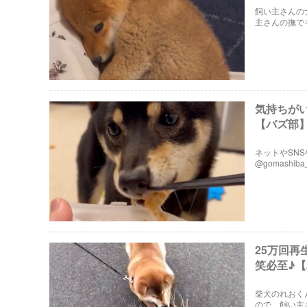
飼い主さんの
主さんの撫で
気持ちが
【バズ部
ネットやSN
@gomash
いくらいの食
25万回再
笑必至♪
柴犬のれおく
ので、飼い主