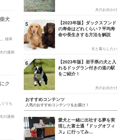
犬のお出かけ
の柴犬
【2023年版】ダックスフンド
5
の寿命はどれくらい？平均寿
命や長生きする方法を解説
ん。雑草
犬と暮らしたい
犬の漫画
【2023年版】岩手県の犬と入
6
れるドッグラン付きの道の駅
をご紹介！
んにク
犬のお出かけ
おすすめコンテンツ
んぐりち
人気のおすすめコンテンツをお届け！
犬の漫画
愛犬と一緒に出社する夢を実
現した富士通『ドッグオフィ
ス』に行ってみ…