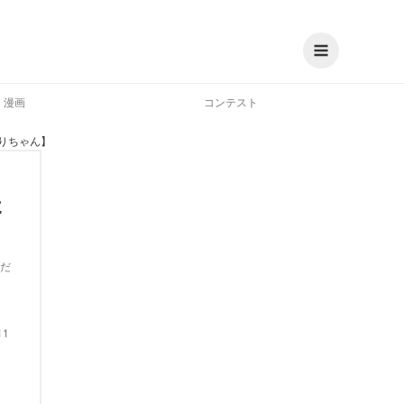
漫画
コンテスト
りちゃん】
た
だ
11