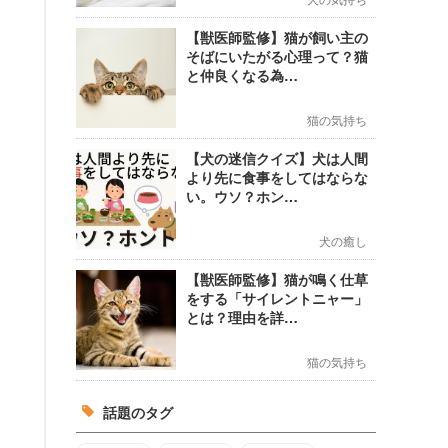
【獣医師監修】猫が飼い主の
そばにいたがる心理って？猫
と仲良くなる為…
猫の気持ち
【犬の迷信クイズ】犬は人間
より先に食事をしてはならな
い。ウソ？ホン…
犬の癒し
【獣医師監修】猫が鳴く仕草
をする「サイレントニャー」
とは？理由を詳…
猫の気持ち
話題のタグ