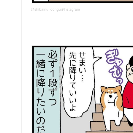
@shibainu_donguri/Instagram