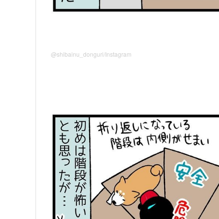
@shibainu_donguri/Instagram