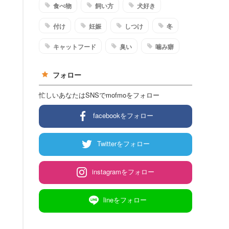
食べ物
飼い方
犬好き
付け
妊娠
しつけ
冬
キャットフード
臭い
噛み癖
フォロー
忙しいあなたはSNSでmofmoをフォロー
facebookをフォロー
Twitterをフォロー
instagramをフォロー
lineをフォロー