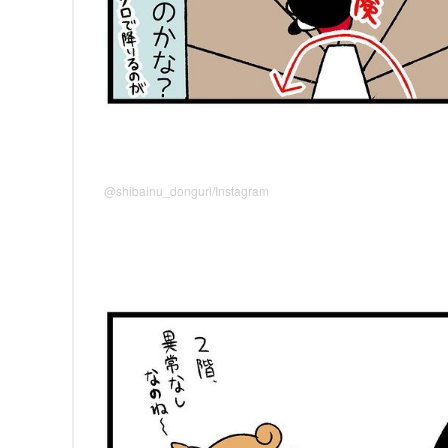
@shibainu_donguri/Instagram