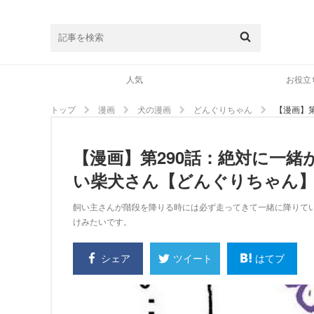
人気
お役立
トップ
漫画
犬の漫画
どんぐりちゃん
【漫画】
【漫画】第290話：絶対に一
い柴犬さん【どんぐりちゃん
飼い主さんが階段を降りる時には必ず走ってきて一緒に降りて
けみたいです。
シェア
はてブ
ツイート