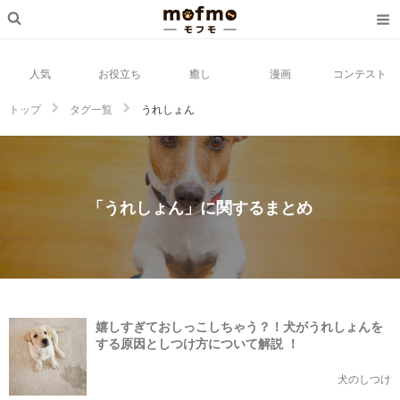
人気
お役立ち
癒し
漫画
コンテスト
トップ
タグ一覧
うれしょん
「うれしょん」に関するまとめ
嬉しすぎておしっこしちゃう？！犬がうれしょんを
する原因としつけ方について解説 ！
犬のしつけ