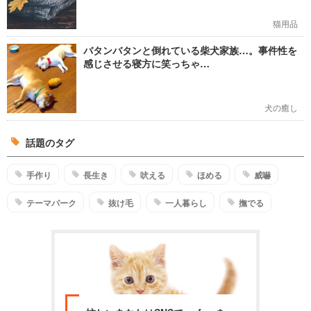
猫用品
バタンバタンと倒れている柴犬家族…。事件性を
感じさせる寝方に笑っちゃ…
犬の癒し
話題のタグ
手作り
長生き
吠える
ほめる
威嚇
テーマパーク
抜け毛
一人暮らし
撫でる