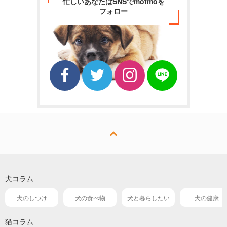
忙しいあなたはSNSでmofmoを
フォロー
犬コラム
犬のしつけ
犬の食べ物
犬と暮らしたい
犬の健康
猫コラム