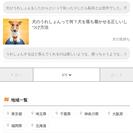
犬がうれしょんをしたからといって叱ったりしたら駄目とは意外でした。子
犬は興奮しやすく、成犬になるにつれて治っていくケースもあるようですか
ら、成長を見守っていくことも求められるんですね。普段のトイレができな
犬のうれしょんって何？犬を落ち着かせる正しいし
くなるのは良くないことなので、そうならないようにしたいです。
つけ方法
犬の気持ち
うれしょんするほど喜んでくれるのは嬉しいような、困っちゃうような…う
ちの子はしたことないけど、お友達の家は頻繁にするから困るって言ってい
ました。この記事を読ませてみたいです。
前へ
1/1
次へ
地域一覧
東京都
埼玉県
千葉県
神奈川県
大阪府
福岡県
北海道