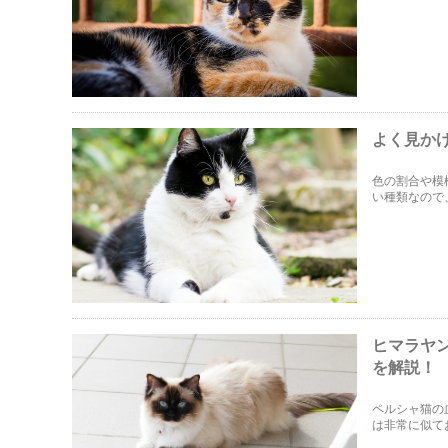
します！三毛
よく見か
色の割合や模
い種類なので
で、白黒猫好
ヒマラヤ
を解説！
ペルシャ猫の
は非常に似て
ドールそれぞ