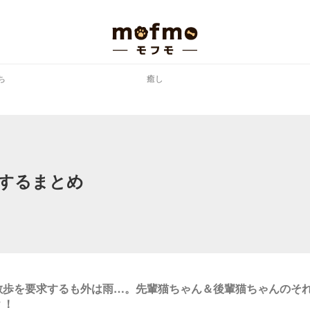
ち
癒し
するまとめ
散歩を要求するも外は雨…。先輩猫ちゃん＆後輩猫ちゃんのそ
？！