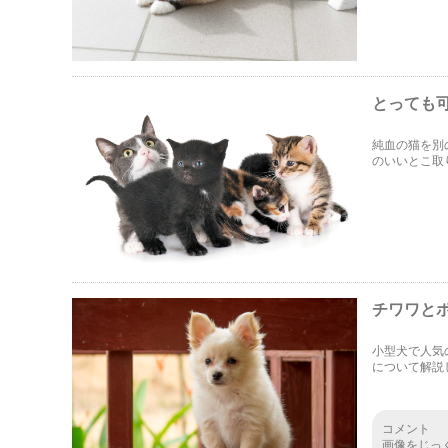
とっても
純血の猫を別
のいいとこ取
チワワと
小型犬で人気
について解説
い方で何か気
コメント
画像をじっ