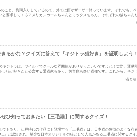
いのこと。梅雨入りしているので、外では雨がザーザー降っています。それでも、ベ
いと要求してくるアメリカンカールちゃんとミックスちゃん。それぞれの猫ちゃん
リアクションが、あまりにも違いすぎて、おもしろい。
できるかな？クイズに答えて『キジトラ猫好き』を証明しよう
のキジトラは、ワイルドでクールな雰囲気がありかっこいいですよね！実際、運動
トラ猫が好きだと公言する愛猫家も多く、飼育数も多い猫種です。これから、キジ
4問出題するので、クイズに答えて愛を証明してください!!
猫と暮
らぜひ知っておきたい【三毛猫】に関するクイズ！
ルでもあり、江戸時代の作品にも登場する「三毛猫」は、日本猫の象徴のような存
IKE」と認知され、希少な日本オリジナルの猫として人気がある三毛猫に関するクイ