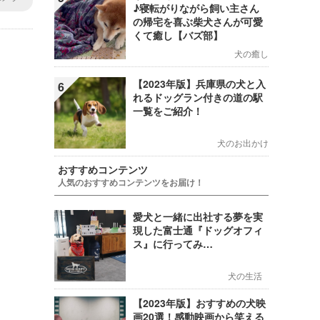
♪寝転がりながら飼い主さん
の帰宅を喜ぶ柴犬さんが可愛
くて癒し【バズ部】
犬の癒し
【2023年版】兵庫県の犬と入
6
れるドッグラン付きの道の駅
一覧をご紹介！
犬のお出かけ
おすすめコンテンツ
人気のおすすめコンテンツをお届け！
愛犬と一緒に出社する夢を実
現した富士通『ドッグオフィ
ス』に行ってみ…
犬の生活
【2023年版】おすすめの犬映
画20選！感動映画から笑える