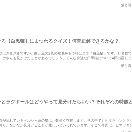
猫好きの日本人なら、これから出題する4問全てに正解できる！？
猫と暮
ける【白黒猫】にまつわるクイズ！何問正解できるかな？
様はさまざまですが、白と黒の2色の被毛をもつ猫は全て「白黒猫」です。野良猫で
、皆さんも見かけたことがあるでしょう。そんな身近な白黒猫について4問出題しま
きさんはぜひチャレンジしてみてください！
猫と暮
ンとラグドールはどうやって見分けたらいい？それぞれの特徴
血が流れているペルシャ系の猫は、数多く存在します。その中でもヒマラヤンとラ
おり、なかなか見分けることが難しいといわれています。そこで今回は、ヒマラヤ
れの特徴と、違いを解説します。