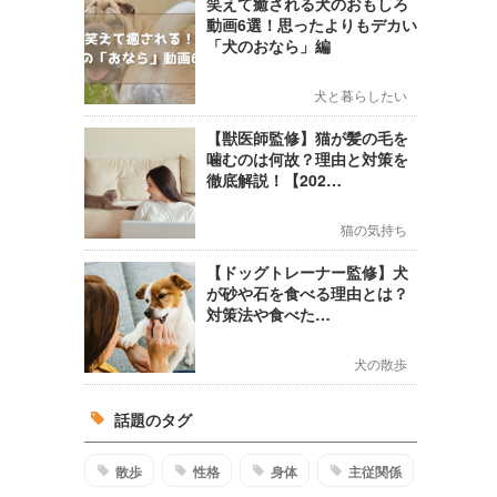
笑えて癒される犬のおもしろ
動画6選！思ったよりもデカい
「犬のおなら」編
犬と暮らしたい
【獣医師監修】猫が髪の毛を
噛むのは何故？理由と対策を
徹底解説！【202…
猫の気持ち
【ドッグトレーナー監修】犬
が砂や石を食べる理由とは？
対策法や食べた…
犬の散歩
話題のタグ
散歩
性格
身体
主従関係