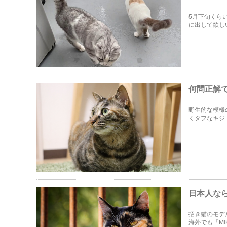
5月下旬くら
に出して欲し
格を表現する
何問正解
野生的な模様
くタフなキジ
の方のために
日本人な
招き猫のモデ
海外でも「M