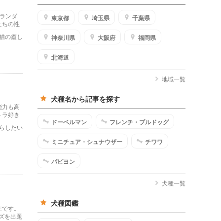
ランダ
東京都
埼玉県
千葉県
たちの性
猫の癒し
神奈川県
大阪府
福岡県
北海道
地域一覧
！
犬種名から記事を探す
能力も高
トラ好き
ドーベルマン
フレンチ・ブルドッグ
らしたい
ミニチュア・シュナウザー
チワワ
パピヨン
犬種一覧
犬種図鑑
在です。
ズを出題