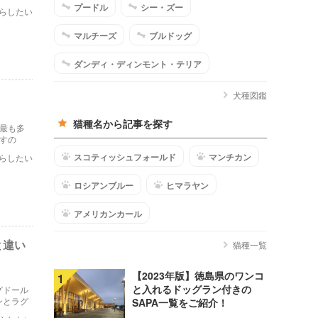
プードル
シー・ズー
らしたい
マルチーズ
ブルドッグ
ダンディ・ディンモント・テリア
犬種図鑑
猫種名から記事を探す
最も多
すの
スコティッシュフォールド
マンチカン
らしたい
ロシアンブルー
ヒマラヤン
アメリカンカール
と違い
猫種一覧
【2023年版】徳島県のワンコ
1
と入れるドッグラン付きの
グドール
ンとラグ
SAPA一覧をご紹介！