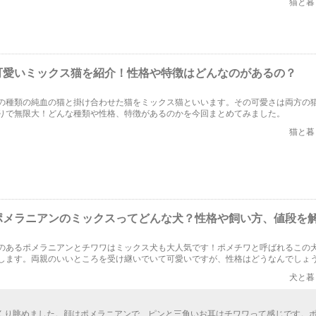
猫と暮
可愛いミックス猫を紹介！性格や特徴はどんなのがあるの？
の種類の純血の猫と掛け合わせた猫をミックス猫といいます。その可愛さは両方の
りで無限大！どんな種類や性格、特徴があるのかを今回まとめてみました。
猫と暮
ポメラニアンのミックスってどんな犬？性格や飼い方、値段を
のあるポメラニアンとチワワはミックス犬も大人気です！ポメチワと呼ばれるこの
します。両親のいいところを受け継いでいて可愛いですが、性格はどうなんでしょ
をつけるべきことがありますか？しつけ方も含めて取り上げます。
犬と暮
くり眺めました。顔はポメラニアンで、ピンと三角いお耳はチワワって感じです。