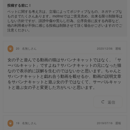
投稿する前に！
ペットに関する考え方は、立場によってポジティブなもの、ネガティブな
ものまでたくさんあります。mofmoではご意見含め、出来る限り削除等は
しない方針ですが、誹謗中傷や荒らし行為、公序良俗に反する内容など、
他の利用者が不快に感じる投稿は削除させて頂く場合がございますのでご
注意ください。
20
名無しさん
2020/12/06
通報
女の子と遊んでる動画の猫はサバンナキャットではなく、「サ
ーバルキャット」ですよね？サバンナキャットの元になった猫
なので表示的に誤解を生むのではないかと思います。ちゃんと
サバンナキャットと戯れ合う動画を載せるか、動画の説明文章
をサバンナキャットと遊ぶ女の子ではなくて、サーバルキャッ
トと遊ぶ女の子と変更した方がいいと思います。
返信
19
名無しさん
2019/07/16
通報