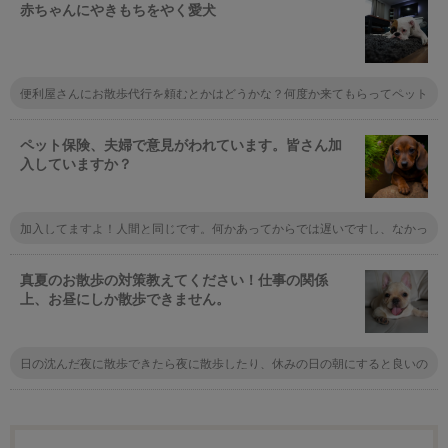
赤ちゃんにやきもちをやく愛犬
便利屋さんにお散歩代行を頼むとかはどうかな？何度か来てもらってペット
に慣れてもらって、公園でたっぷり遊んでもらう。もしくはベビーシッター
を頼んで赤ちゃんを預けて犬と遊んであげる。家事代行を頼んで家事の時間
をペットに充てるとか。
ペット保険、夫婦で意見がわれています。皆さん加
入していますか？
加入してますよ！人間と同じです。何かあってからでは遅いですし、なかっ
たらなかったでそれは幸せなことです。それでもったいなかったなぁなんて
思わないでしょ？
真夏のお散歩の対策教えてください！仕事の関係
上、お昼にしか散歩できません。
日の沈んだ夜に散歩できたら夜に散歩したり、休みの日の朝にすると良いの
ですが それが不可能なら、犬の為の靴を履かせて 散歩すると火傷は回避出
来ると思います。