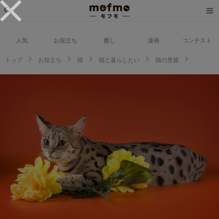
人気
お役立ち
癒し
漫画
コンテスト
トップ
お役立ち
猫
猫と暮らしたい
猫の里親
サバンナキャットってどんな猫？性格と特徴から考える飼い方のコツ！