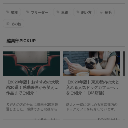
猫種
ブリーダー
里親
飼い方
短毛
その他
編集部PICKUP
【2023年版】おすすめの犬映
【2023年版】東京都内の犬と
画20選！感動映画から笑える
入れる人気ドッグカフェ一覧
作品までご紹介！
をご紹介！【63店舗】
犬好きの方のために映画を20本厳
愛犬と一緒に楽しめる東京都内の
選しました。感動できる映画から
ドッグカフェを紹介しています。
笑える作品、ファミリー向けま
わんことのお出かけ中、乗り換え
で、犬の名作映画を邦画7本,洋画7
のついでに立ち寄るのにピッタリ
犬と暮らしたい
犬のお出かけ
本,アニメ6本を紹介します。それ
のお店や、遠くからでもわざわざ
ぞれの映画の魅力やあらすじを短
訪れたくなる魅力的で新しいカフ