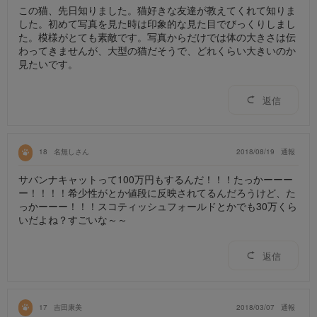
この猫、先日知りました。猫好きな友達が教えてくれて知りま
した。初めて写真を見た時は印象的な見た目でびっくりしまし
た。模様がとても素敵です。写真からだけでは体の大きさは伝
わってきませんが、大型の猫だそうで、どれくらい大きいのか
見たいです。
返信
18
名無しさん
2018/08/19
通報
サバンナキャットって100万円もするんだ！！！たっかーーー
ー！！！！希少性がとか値段に反映されてるんだろうけど、た
っかーーー！！！スコティッシュフォールドとかでも30万くら
いだよね？すごいな～～
返信
17
吉田康美
2018/03/07
通報