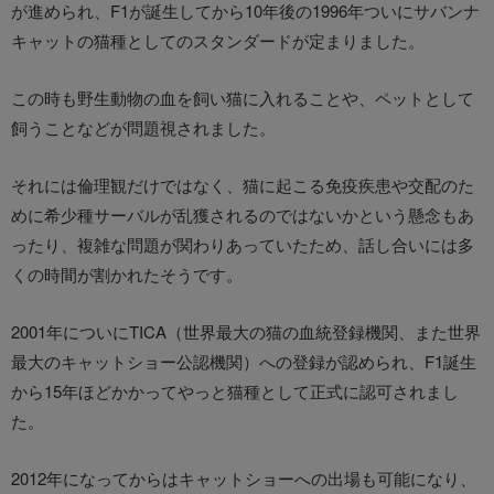
が進められ、F1が誕生してから10年後の1996年ついにサバンナ
キャットの猫種としてのスタンダードが定まりました。
この時も野生動物の血を飼い猫に入れることや、ペットとして
飼うことなどが問題視されました。
それには倫理観だけではなく、猫に起こる免疫疾患や交配のた
めに希少種サーバルが乱獲されるのではないかという懸念もあ
ったり、複雑な問題が関わりあっていたため、話し合いには多
くの時間が割かれたそうです。
2001年についにTICA（世界最大の猫の血統登録機関、また世界
最大のキャットショー公認機関）への登録が認められ、F1誕生
から15年ほどかかってやっと猫種として正式に認可されまし
た。
2012年になってからはキャットショーへの出場も可能になり、