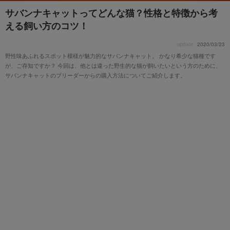
サバンナキャットってどんな猫？性格と特徴から考
える飼い方のコツ！
update
2020/03/23
野性味あふれるスポット模様が魅力的なサバンナキャット。 かなり希少な猫種です
が、ご存知ですか？ 今回は、他とは違った野生的な猫が飼いたいという方のために、
サバンナキャットのブリーダーからの購入方法についてご紹介します。