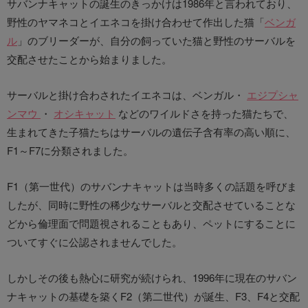
サバンナキャットの誕生のきっかけは1986年と言われており、
野性のヤマネコとイエネコを掛け合わせて作出した猫「
ベンガ
ル
」のブリーダーが、自分の飼っていた猫と野性のサーバルを
交配させたことから始まりました。
サーバルと掛け合わされたイエネコは、ベンガル・
エジプシャ
ンマウ
・
オシキャット
などのワイルドさを持った猫たちで、
生まれてきた子猫たちはサーバルの遺伝子含有率の高い順に、
F1～F7に分類されました。
F1（第一世代）のサバンナキャットは当時多くの話題を呼びま
したが、同時に野性の稀少なサーバルと交配させていることな
どから倫理面で問題視されることもあり、ペットにすることに
ついてすぐに公認されませんでした。
しかしその後も熱心に研究が続けられ、1996年に現在のサバン
ナキャットの基礎を築くF2（第二世代）が誕生、F3、F4と交配