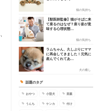
猫の気持ち
【獣医師監修】猫がそばに来
て座るのはなぜ？座り姿が意
味する心理状態…
い
猫の気持ち
ラムちゃん、久しぶりにママ
に再会してきました！元気に
産んでくれてあ…
犬の癒し
話題のタグ
おやつ
小型犬
里親
うんち
ケンカ
付け