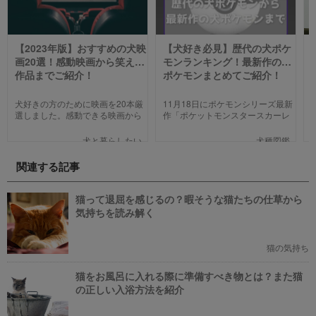
【2023年版】おすすめの犬映
【犬好き必見】歴代の犬ポケ
画20選！感動映画から笑える
モンランキング！最新作の犬
作品までご紹介！
ポケモンまとめてご紹介！
犬好きの方のために映画を20本厳
11月18日にポケモンシリーズ最新
選しました。感動できる映画から
作「ポケットモンスタースカーレ
笑える作品、ファミリー向けま
ット」「ポケットモンスターバイ
で、犬の名作映画を邦画7本,洋画7
オレット」が世界同時発売しまし
犬と暮らしたい
犬種図鑑
本,アニメ6本を紹介します。それ
た。そこで、今回は「歴代の犬ポ
ぞれの映画の魅力やあらすじを短
ケモン総まとめ」をお送りしま
関連する記事
い文章で簡潔に紹介しています。
す。今までポケモンに興味がなか
映画選びの参考にしていただけれ
った方も、可愛くてかっこいい犬
ばと思います。
モチーフのポケモンにメロメロに
猫って退屈を感じるの？暇そうな猫たちの仕草から
なっちゃうかも。
気持ちを読み解く
猫の気持ち
猫をお風呂に入れる際に準備すべき物とは？また猫
の正しい入浴方法を紹介