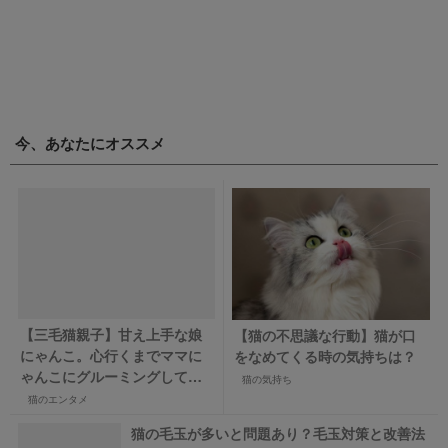
今、あなたにオススメ
【三毛猫親子】甘え上手な娘
【猫の不思議な行動】猫が口
にゃんこ。心行くまでママに
をなめてくる時の気持ちは？
ゃんこにグルーミングしても
猫の気持ち
らう様子が尊い
猫のエンタメ
猫の毛玉が多いと問題あり？毛玉対策と改善法