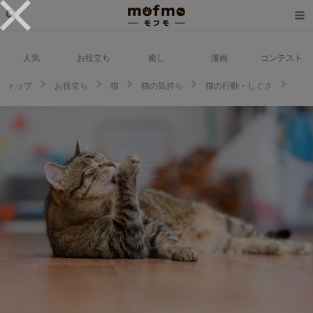
人気
お役立ち
癒し
漫画
コンテスト
トップ
お役立ち
猫
猫の気持ち
猫の行動・しぐさ
【猫の気持ち】猫の毛づくろいには4つの意味があった！