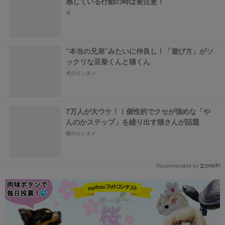
感じている行動の時は要注意！
犬
“本当の兄弟”みたいに仲良し！「遊び方」がソ
ックリな豆柴くんと猫くん
犬のエンタメ
7万人が大ウケ！！個性的でクセが強めな「や
んのかステップ」を繰り出す猫さんが話題
猫のエンタメ
Recommended by