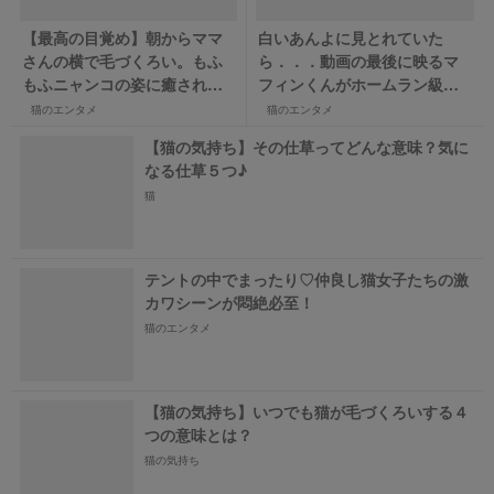
【最高の目覚め】朝からママ
白いあんよに見とれていた
さんの横で毛づくろい。もふ
ら．．．動画の最後に映るマ
もふニャンコの姿に癒され
フィンくんがホームラン級の
る！
カワイさ！！
猫のエンタメ
猫のエンタメ
【猫の気持ち】その仕草ってどんな意味？気に
なる仕草５つ♪
猫
テントの中でまったり♡仲良し猫女子たちの激
カワシーンが悶絶必至！
猫のエンタメ
【猫の気持ち】いつでも猫が毛づくろいする４
つの意味とは？
猫の気持ち