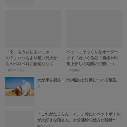
「え…もうおしまいにゃ
ペットにそっくりなオーダー
の？」いつもより短い兄犬か
メイドぬいぐるみ！価格や出
らのペロペロに物足りなく感
来上がりの期間の目安につい
じる猫くん
てもご紹介
猫のエンタメ
犬の散歩
犬が床を掘る！その理由と対策について解説
犬
「これがたまらんニャ。」冷たいペットボトル
が大好きな猫さん。水分補給の仕方が独特〜
猫のエンタメ