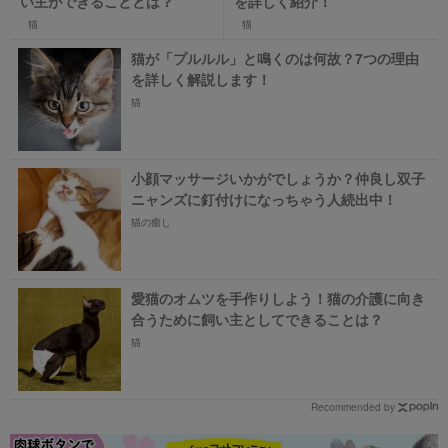
い主ができることとは？
を詳しく紹介！
猫
猫
猫が「プルルル」と鳴くのは何故？7つの理由
を詳しく解説します！
猫
小顔マッサージいかがでしょうか？仲良し双子
ニャンズに釘付けになっちゃう人続出中！
猫の癒し
愛猫のオムツを手作りしよう！猫の介護に向き
合うために飼い主としてできることは？
猫
Recommended by