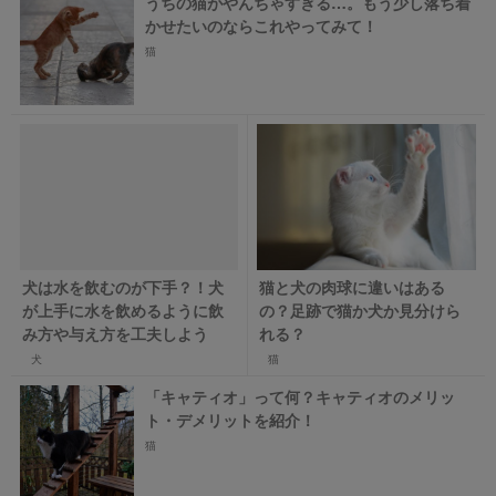
うちの猫がやんちゃすぎる…。もう少し落ち着
かせたいのならこれやってみて！
猫
犬は水を飲むのが下手？！犬
猫と犬の肉球に違いはある
が上手に水を飲めるように飲
の？足跡で猫か犬か見分けら
み方や与え方を工夫しよう
れる？
犬
猫
「キャティオ」って何？キャティオのメリッ
ト・デメリットを紹介！
猫