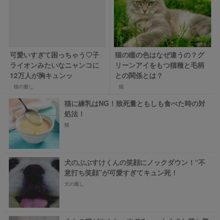
可愛いすぎて困っちゃう♡子
猫の瞳の色はなぜ違うの？グ
ライオンみたいなニャンコに
リーンアイをもつ猫種と毛柄
12万人が胸キュンッ
との関係とは？
猫の癒し
猫
猫に練乳はNG！致死量ともしも食べた時の対
処法！
猫
犬のぶぶすけくんの笑顔にノックダウン！“不
意打ち笑顔”が可愛すぎてキュン死！
犬の癒し