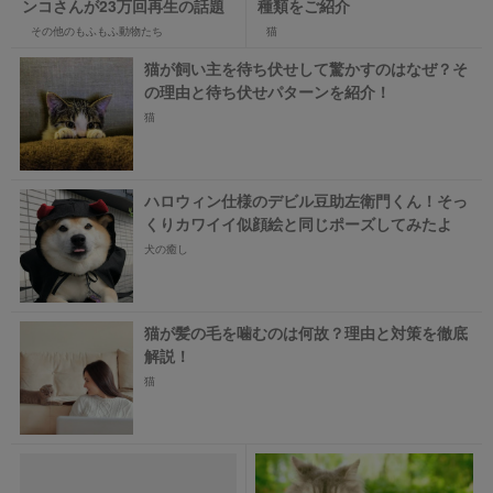
ンコさんが23万回再生の話題
種類をご紹介
その他のもふもふ動物たち
猫
猫が飼い主を待ち伏せして驚かすのはなぜ？そ
の理由と待ち伏せパターンを紹介！
猫
ハロウィン仕様のデビル豆助左衛門くん！そっ
くりカワイイ似顔絵と同じポーズしてみたよ
犬の癒し
猫が髪の毛を噛むのは何故？理由と対策を徹底
解説！
猫