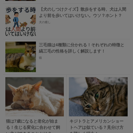
【犬のしつけクイズ】散歩をする時、犬は人間
より前を歩いてはいけない。ウソ？ホント？
犬の癒し
三毛猫は4種類に分かれる！それぞれの特徴と
縞三毛の性格を詳しく解説します！
猫
猫は7歳になると老化が始ま
キジトラとアメリカンショー
る！生じる変化に合わせて飼
トヘアは似ている？見分け方