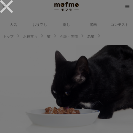
人気
お役立ち
癒し
漫画
コンテスト
トップ
お役立ち
猫
介護・老猫
老猫
猫にも白髪は生える！白髪が出てくる原因とシニアケアの重要性とは