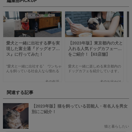
編集部PICKUP
愛犬と一緒に出社する夢を実
【2023年版】東京都内の犬と
現した富士通『ドッグオフィ
入れる人気ドッグカフェ一覧
ス』に行ってみた！
をご紹介！【63店舗】
“愛犬と一緒に出社する” ワンちゃ
愛犬と一緒に楽しめる東京都内の
んを飼っている社会人なら憧れる
ドッグカフェを紹介しています。
人も多いのではないでしょうか。
わんことのお出かけ中、乗り換え
そんな夢のような取り組みを富士
のついでに立ち寄るのにピッタリ
犬の生活
犬のお出かけ
通は大手企業ながら実現してしま
のお店や、遠くからでもわざわざ
いました。富士通が愛犬家のため
訪れたくなる魅力的で新しいカフ
関連する記事
にどんな取り組みをしているのか
ェで愛犬と一緒にまったり過ごし
新たに設立された【ドッグオフィ
ましょう！
ス】を取材してきました！
【2023年版】猫を飼っている芸能人・有名人を男女
別にご紹介！
猫と暮らしたい