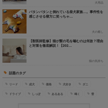
犬用品
バタンバタンと倒れている柴犬家族…。事件性を
感じさせる寝方に笑っちゃ…
犬の癒し
【獣医師監修】猫が髪の毛を噛むのは何故？理由
と対策を徹底解説！【202…
猫の気持ち
話題のタグ
リード
成犬
価格
犬好き
ダニ
ドライブ
しっぽ
あるある
鳴く
雪