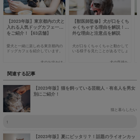
【2023年版】東京都内の犬と
【獣医師監修】犬が口をくち
入れる人気ドッグカフェ一覧
ゃくちゃする理由を解説！意
をご紹介！【63店舗】
外な理由と注意点を解説
【2023年版】
愛犬と一緒に楽しめる東京都内の
犬が口をくちゃくちゃと動かして
ドッグカフェを紹介しています。
いる様子を見たことがあるでしょ
わんことのお出かけ中、乗り換え
うか。不思議な仕草なので、普段
のついでに立ち寄るのにピッタリ
から気になっている飼い主さんも
犬のお出かけ
犬の気持ち
のお店や、遠くからでもわざわざ
少なくないと思います。今回は口
訪れたくなる魅力的で新しいカフ
をくちゃくちゃする理由を紹介し
関連する記事
ェで愛犬と一緒にまったり過ごし
ます。
ましょう！
【2023年版】猫を飼っている芸能人・有名人を男女
別にご紹介！
猫と暮らしたい
1
【2023年版】夏にピッタリ？！話題のライオンカッ