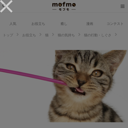
人気
お役立ち
癒し
漫画
コンテスト
トップ
お役立ち
猫
猫の気持ち
猫の行動・しぐさ
猫はなぜストローを噛む？その心理と癖の直し方を解説