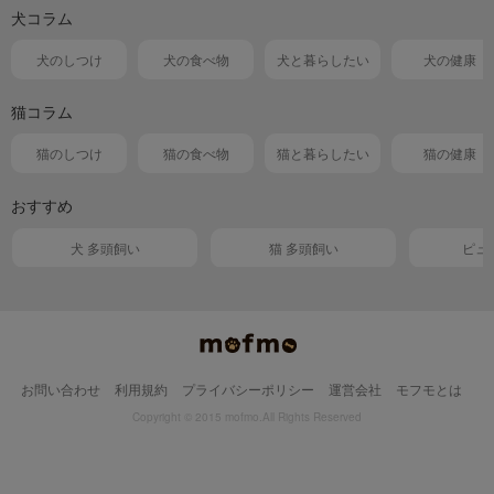
犬コラム
犬のしつけ
犬の食べ物
犬と暮らしたい
犬の健康
猫コラム
猫のしつけ
猫の食べ物
猫と暮らしたい
猫の健康
おすすめ
犬 多頭飼い
猫 多頭飼い
ピュ
お問い合わせ
利用規約
プライバシーポリシー
運営会社
モフモとは
Copyright © 2015 mofmo.All Rights Reserved