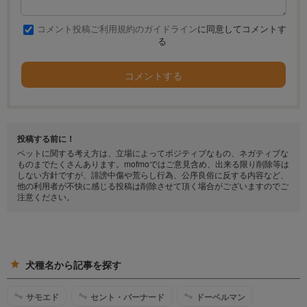
コメント投稿ご利用規約のガイドライン
に同意してコメントす
る
コメントする
投稿する前に！
ペットに関する考え方は、立場によってポジティブなもの、ネガティブな
ものまでたくさんあります。mofmoではご意見含め、出来る限り削除等は
しない方針ですが、誹謗中傷や荒らし行為、公序良俗に反する内容など、
他の利用者が不快に感じる投稿は削除させて頂く場合がございますのでご
注意ください。
犬種名から記事を探す
サモエド
セント・バーナード
ドーベルマン