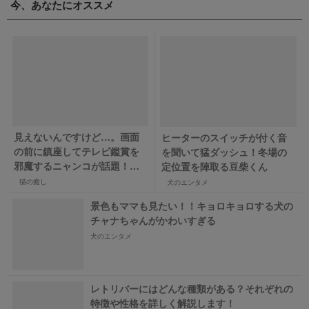
今、あなたにオススメ
見えないんですけど…。画面
ヒーターのスイッチが付く音
の前に鎮座してテレビ鑑賞を
を聞いて猛ダッシュ！冬場の
邪魔するニャンコが話題！
定位置を陣取る豆柴くん
【バズ部】
猫の癒し
犬のエンタメ
景色もママも見たい！！キョロキョロする犬の
チャナちゃんがかわいすぎる
犬のエンタメ
レトリバーにはどんな種類がある？それぞれの
特徴や性格を詳しく解説します！