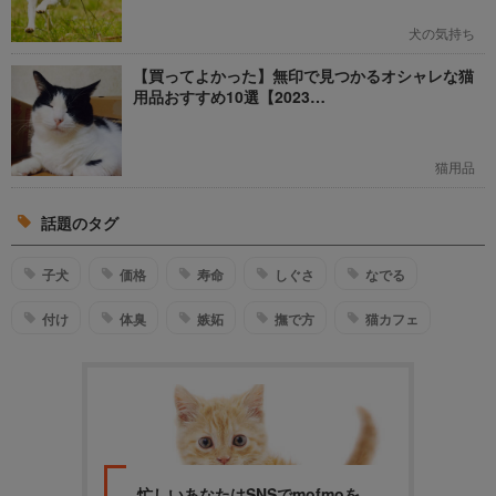
犬の気持ち
【買ってよかった】無印で見つかるオシャレな猫
用品おすすめ10選【2023…
猫用品
話題のタグ
子犬
価格
寿命
しぐさ
なでる
付け
体臭
嫉妬
撫で方
猫カフェ
忙しいあなたはSNSでmofmoを