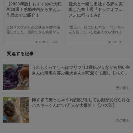
【2023年版】おすすめの犬映
愛犬と一緒に出社する夢を実
画20選！感動映画から笑える
現した富士通『ドッグオフィ
作品までご紹介！
ス』に行ってみた！
犬好きの方のために映画を20本厳
“愛犬と一緒に出社する” ワンちゃ
選しました。感動できる映画から
んを飼っている社会人なら憧れる
笑える作品、ファミリー向けま
人も多いのではないでしょうか。
で、犬の名作映画を邦画7本,洋画7
そんな夢のような取り組みを富士
犬と暮らしたい
犬の生活
本,アニメ6本を紹介します。それ
通は大手企業ながら実現してしま
ぞれの映画の魅力やあらすじを短
いました。富士通が愛犬家のため
関連する記事
い文章で簡潔に紹介しています。
にどんな取り組みをしているのか
映画選びの参考にしていただけれ
新たに設立された【ドッグオフィ
ばと思います。
ス】を取材してきました！
うれしくってしっぽフリフリ♪寝転がりながら飼い主
さんの帰宅を喜ぶ柴犬さんが可愛くて癒し【バズ
部】
犬の癒し
怖すぎて笑っちゃう♪泥遊びをしてお顔が泥だらけな
ハスキーくんに1.7万人が大爆笑！【バズ部】
犬の癒し