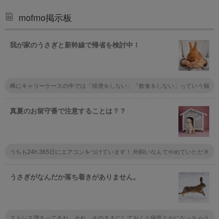
mofmo掲示板
我が家のうさぎと新幹線で帰省を検討中！
稀にキャリーケースの中では「排泄をしない」「飲食をしない」っていう個
性の子もいるから先にキャリーに入れて長時間様子を見るといいかも。あと
は指定席でペットを置く座席を予約しておくのもおすすめだけど会社によっ
て違うので実際使うところの鉄道会社に問い合わせてみて！
真夏のお留守番で注意することは？？
うちも24h.365日にエアコンをつけています！ 外飼いなんてやめていただき
たい。 すごくかわいそう
うさぎがなんだか落ち着きがありません。
ストレス溜まってるね、それ。そのままにしておくと病気とかになっちゃう