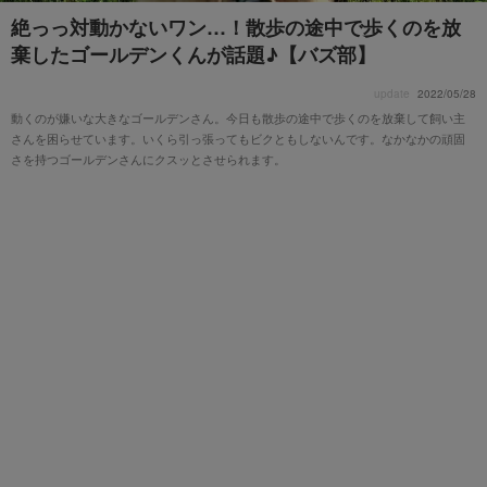
絶っっ対動かないワン…！散歩の途中で歩くのを放
棄したゴールデンくんが話題♪【バズ部】
update
2022/05/28
動くのが嫌いな大きなゴールデンさん。今日も散歩の途中で歩くのを放棄して飼い主
さんを困らせています。いくら引っ張ってもビクともしないんです。なかなかの頑固
さを持つゴールデンさんにクスッとさせられます。