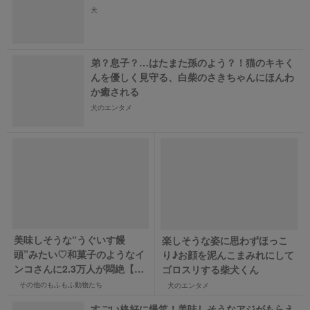
犬
弟？息子？…はたまた孫のよう？！猫のキキく
んを優しく見守る、白柴のさきちゃんにほんわ
か癒される
犬のエンタメ
美味しそうな“うぐいす饅
楽しそうな姿に思わずほっこ
頭”みたい♡和菓子のようなイ
り♪お顔を泥んこまみれにして
ンコさんに2.3万人が悶絶【バ
ゴロスリする柴犬くん
ズ部】
その他のもふもふ動物たち
犬のエンタメ
すごい格好に爆笑！美味しそうなアジがもらえ