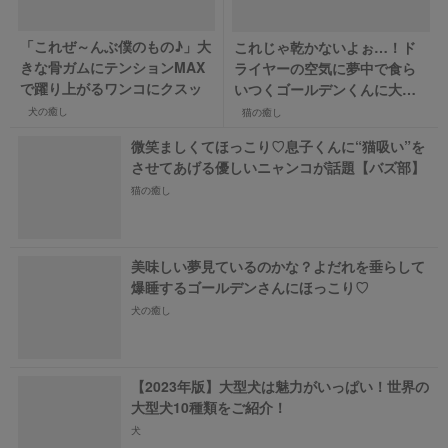
「これぜ～んぶ僕のもの♪」大
これじゃ乾かないよぉ…！ド
きな骨ガムにテンションMAX
ライヤーの空気に夢中で食ら
で躍り上がるワンコにクスッ
いつくゴールデンくんに大爆
笑♪
犬の癒し
猫の癒し
微笑ましくてほっこり♡息子くんに“猫吸い”を
させてあげる優しいニャンコが話題【バズ部】
猫の癒し
美味しい夢見ているのかな？よだれを垂らして
爆睡するゴールデンさんにほっこり♡
犬の癒し
【2023年版】大型犬は魅力がいっぱい！世界の
大型犬10種類をご紹介！
犬