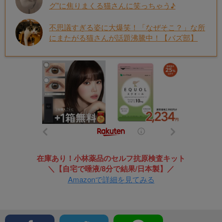
グ”に焦りまくる猫さんに笑っちゃう♪
不思議すぎる姿に大爆笑！「なぜそこ？」な所
にまたがる猫さんが話題沸騰中！【バズ部】
在庫あり！小林薬品のセルフ抗原検査キット
＼【自宅で唾液/8分で結果/日本製】／
Amazonで詳細を見てみる