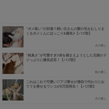
“ポメ吸い”の対価？飼い主さんの髪の毛をむしりま
くるポメくんにほっこり&爆笑♪【バズ部】
犬の癒し
“鈍臭さ”が可愛すぎ♪弟を捕まえようとした兄猫のド
ジっぷりに爆笑必至！【バズ部】
猫の癒し
これはこれで可愛い♡アゴ乗せが億劫で代わりにお
ててを乗せるワンコが5万回再生！【バズ部】
犬の癒し