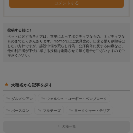
コメントする
投稿する前に！
ペットに関する考え方は、立場によってポジティブなもの、ネガティブな
ものまでたくさんあります。mofmoではご意見含め、出来る限り削除等は
しない方針ですが、誹謗中傷や荒らし行為、公序良俗に反する内容など、
他の利用者が不快に感じる投稿は削除させて頂く場合がございますのでご
注意ください。
犬種名から記事を探す
ダルメシアン
ウェルシュ・コーギー・ペンブローク
ボースロン
マルチーズ
ヨークシャー・テリア
犬種一覧