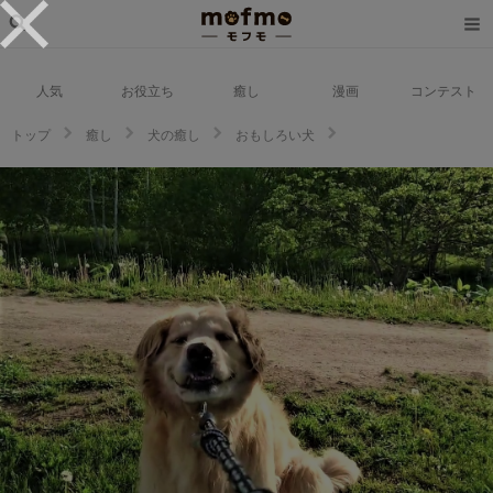
人気
お役立ち
癒し
漫画
コンテスト
トップ
癒し
犬の癒し
おもしろい犬
絶っっ対動かないワン…！散歩の途中で歩くのを放棄したゴールデンくんが
話題♪【バズ部】