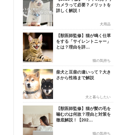
カメラって必要？メリットを
詳しく解説！
犬用品
【獣医師監修】猫が鳴く仕草
をする「サイレントニャー」
とは？理由を詳…
猫の気持ち
柴犬と豆柴の違いって？大き
さから性格まで解説
犬と暮らしたい
【獣医師監修】猫が髪の毛を
噛むのは何故？理由と対策を
徹底解説！【202…
猫の気持ち