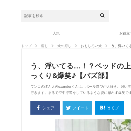
人気
お役立
トップ
癒し
犬の癒し
おもしろい犬
う、浮いて
う、浮いてる…！？ベッドの上
っくり&爆笑♪【バズ部】
ワンコのぽん太Alexanderくんは、ボール遊びが大好き。
行きます。まるで空中浮遊をしているような姿に思わず爆笑で
シェア
はてブ
ツイート