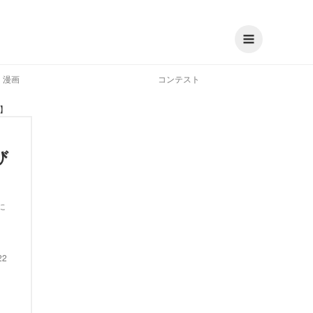
漫画
コンテスト
】
び
に
22