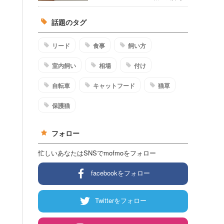
話題のタグ
リード
食事
飼い方
室内飼い
相場
付け
自転車
キャットフード
猫草
保護猫
フォロー
忙しいあなたはSNSでmofmoをフォロー
facebookをフォロー
Twitterをフォロー