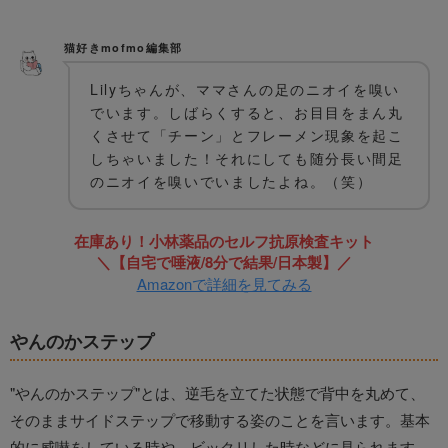
猫好きmofmo編集部
Lilyちゃんが、ママさんの足のニオイを嗅い
でいます。しばらくすると、お目目をまん丸
くさせて「チーン」とフレーメン現象を起こ
しちゃいました！それにしても随分長い間足
のニオイを嗅いでいましたよね。（笑）
在庫あり！小林薬品のセルフ抗原検査キット
＼【自宅で唾液/8分で結果/日本製】／
Amazonで詳細を見てみる
やんのかステップ
"やんのかステップ"とは、逆毛を立てた状態で背中を丸めて、
そのままサイドステップで移動する姿のことを言います。基本
的に威嚇をしている時や、ビックリした時などに見られます