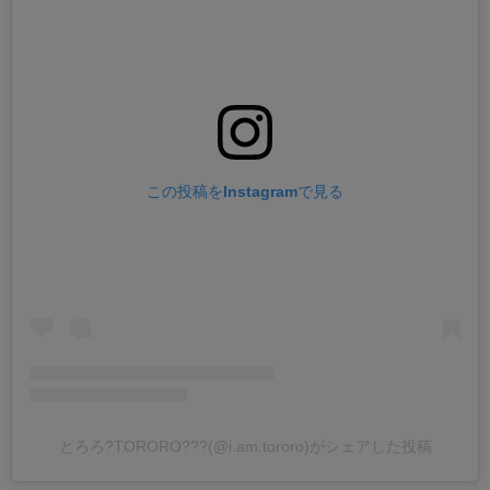
この投稿をInstagramで見る
とろろ?TORORO???(@i.am.tororo)がシェアした投稿