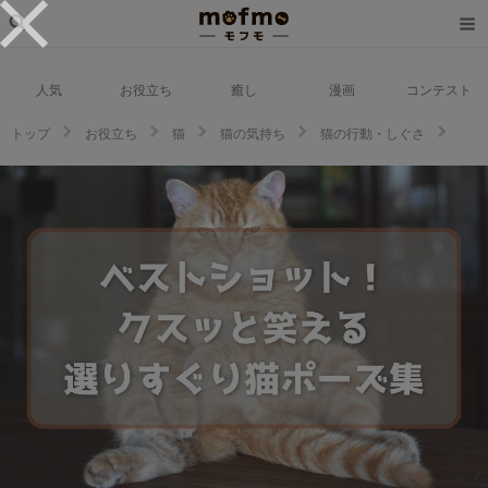
人気
お役立ち
癒し
漫画
コンテスト
トップ
お役立ち
猫
猫の気持ち
猫の行動・しぐさ
【2023年度版】芸術点が高いベストショット！クスッと笑える選りすぐりポ
ーズ集【猫編】