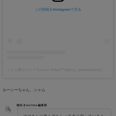
この投稿をInstagramで見る
シャム猫ルーシー?Lucy in Tokyo??(@lucy_siamesemix)がシェアした投稿
ルーシーちゃん、シャム
猫好きmofmo編集部
ママさんに遊んでもらって走り回っているル