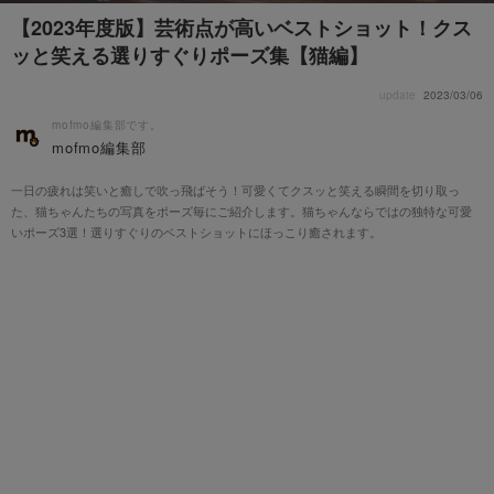
【2023年度版】芸術点が高いベストショット！クス
ッと笑える選りすぐりポーズ集【猫編】
update
2023/03/06
mofmo編集部です。
mofmo編集部
一日の疲れは笑いと癒しで吹っ飛ばそう！可愛くてクスッと笑える瞬間を切り取っ
た、猫ちゃんたちの写真をポーズ毎にご紹介します。猫ちゃんならではの独特な可愛
いポーズ3選！選りすぐりのベストショットにほっこり癒されます。