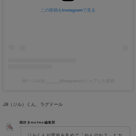
この投稿をInstagramで見る
Jill＊ジル(@______jillstagram)がシェアした投稿
Jill（ジル）くん、ラグドール
猫好きmofmo編集部
ジルくんが背中を丸めて「やんのか？」とカ