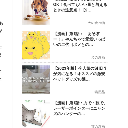
OK！食べてもいい量と与える
ときの注意点！【2…
も
犬の食べ物
が
【漫画】第1話：「あそぼ
ー！」やんちゃで元気いっぱ
いの二代目ポメとの…
た
う
犬の漫画
【2023年版】今人気のSHEIN
と
が気になる！オススメの激安
と
ペットグッズ10選…
猫用品
【漫画】第1話：力で・技で。
レーザーポインターにニャン
ズのハンターの…
猫の漫画