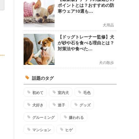
ポイントとは？おすすめの防
寒ウェア10選も…
犬用品
【ドッグトレーナー監修】犬
が砂や石を食べる理由とは？
対策法や食べた…
犬の散歩
話題のタグ
初めて
室内犬
毛色
犬好き
迷子
グッズ
グルーミング
嫌われる
マンション
ヒゲ