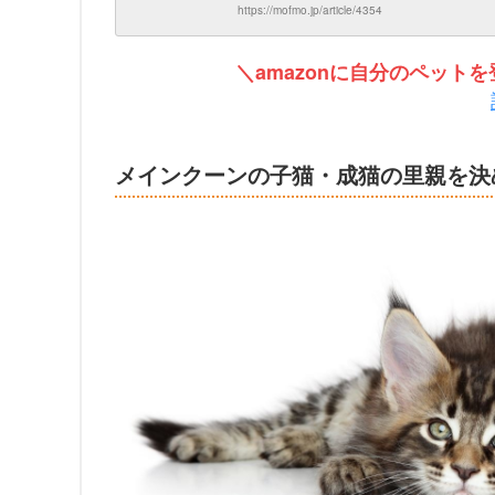
https://mofmo.jp/article/4354
＼amazonに自分のペッ
メインクーンの子猫・成猫の里親を決