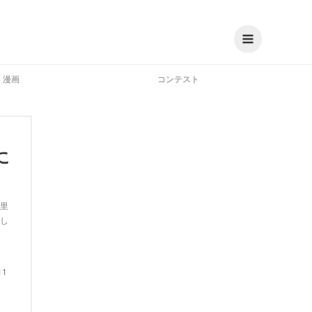
漫画
コンテスト
。
に
里
し
11