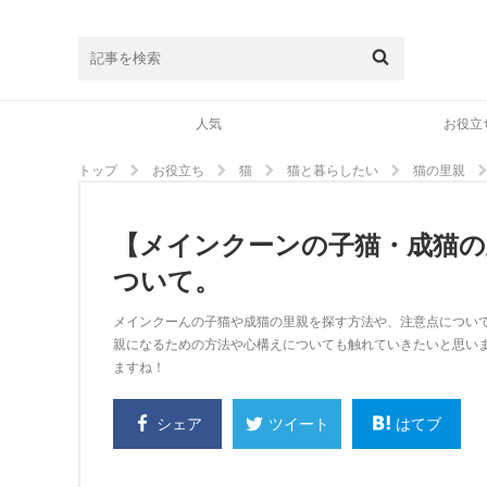
人気
お役立
トップ
お役立ち
猫
猫と暮らしたい
猫の里親
【メインクーンの子猫・成猫の
ついて。
メインクーんの子猫や成猫の里親を探す方法や、注意点につい
親になるための方法や心構えについても触れていきたいと思い
ますね！
シェア
はてブ
ツイート