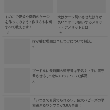
すのこで愛犬や愛猫のケージ
犬はケージ飼いさせたほうが
を作ってみよう♫作り方や材料
良い？ケージ飼いするメリッ
すべて教えます！
ト・デメリットとは
犬
犬
猫が噛む理由は？しつけについて解説。
猫
プードルに長時間の留守番は平気？上手に留守
番させるしつけのコツについて解説。
犬
「いつまでも見てられる♡」柴犬パピーズの平
和過ぎるワンプロが3.8万再生！