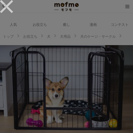
人気
お役立ち
癒し
漫画
コンテスト
トップ
お役立ち
犬
犬用品
犬のケージ・サークル
【ドッグトレーナー監修】犬の留守番はケージを活用！しつけ方法と長時間
の留守番の対処法！