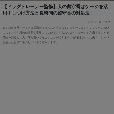
【ドッグトレーナー監修】犬の留守番はケージを活
用！しつけ方法と長時間の留守番の対処法！
update
2021/09/28
犬をお留守番させるとき居場所はきちんと決まっていますか？家の中をフリーの状態
にしておくと思わぬ怪我や事故につながることもあります。ケージを利用することで
危険を回避し、犬も落ち着いて過ごすことができます。長時間でも大丈夫！！ケージ
を使ったお留守番のしつけをご紹介します。