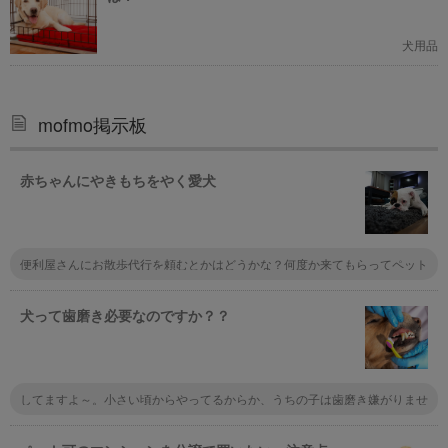
犬用品
mofmo掲示板
赤ちゃんにやきもちをやく愛犬
便利屋さんにお散歩代行を頼むとかはどうかな？何度か来てもらってペット
に慣れてもらって、公園でたっぷり遊んでもらう。もしくはベビーシッター
を頼んで赤ちゃんを預けて犬と遊んであげる。家事代行を頼んで家事の時間
をペットに充てるとか。
犬って歯磨き必要なのですか？？
してますよ～。小さい頃からやってるからか、うちの子は歯磨き嫌がりませ
んね。口臭しなくなるし、口の中が雑菌だらけだと、その雑菌が体内に入る
ことにもなるので、健康のためには絶対にしたほうがいいですよ。