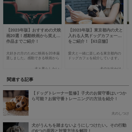
【2023年版】おすすめの犬映
【2023年版】東京都内の犬と
画20選！感動映画から笑える
入れる人気ドッグカフェ一覧
作品までご紹介！
をご紹介！【63店舗】
犬好きの方のために映画を20本厳
愛犬と一緒に楽しめる東京都内の
選しました。感動できる映画から
ドッグカフェを紹介しています。
笑える作品、ファミリー向けま
わんことのお出かけ中、乗り換え
で、犬の名作映画を邦画7本,洋画7
のついでに立ち寄るのにピッタリ
犬と暮らしたい
犬のお出かけ
本,アニメ6本を紹介します。それ
のお店や、遠くからでもわざわざ
ぞれの映画の魅力やあらすじを短
訪れたくなる魅力的で新しいカフ
関連する記事
い文章で簡潔に紹介しています。
ェで愛犬と一緒にまったり過ごし
映画選びの参考にしていただけれ
ましょう！
ばと思います。
【ドッグトレーナー監修】子犬のお留守番はいつか
ら可能？お留守番トレーニングの方法を紹介！
犬のしつけ
犬がうんちを踏まないようにしつけたい。その行動
の6つの原因と対策方法を解説！