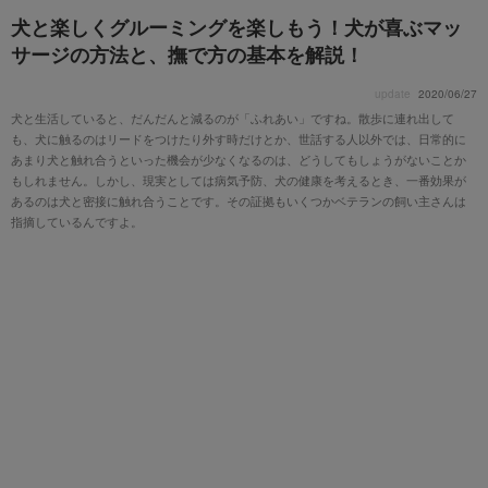
犬と楽しくグルーミングを楽しもう！犬が喜ぶマッ
サージの方法と、撫で方の基本を解説！
update
2020/06/27
犬と生活していると、だんだんと減るのが「ふれあい」ですね。散歩に連れ出して
も、犬に触るのはリードをつけたり外す時だけとか、世話する人以外では、日常的に
あまり犬と触れ合うといった機会が少なくなるのは、どうしてもしょうがないことか
もしれません。しかし、現実としては病気予防、犬の健康を考えるとき、一番効果が
あるのは犬と密接に触れ合うことです。その証拠もいくつかベテランの飼い主さんは
指摘しているんですよ。