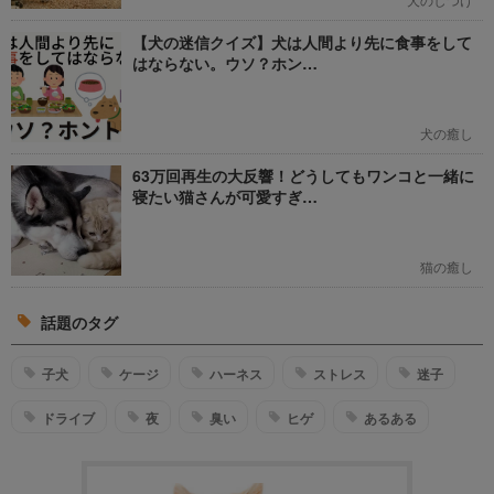
【犬の迷信クイズ】犬は人間より先に食事をして
はならない。ウソ？ホン…
犬の癒し
63万回再生の大反響！どうしてもワンコと一緒に
寝たい猫さんが可愛すぎ…
猫の癒し
話題のタグ
子犬
ケージ
ハーネス
ストレス
迷子
ドライブ
夜
臭い
ヒゲ
あるある