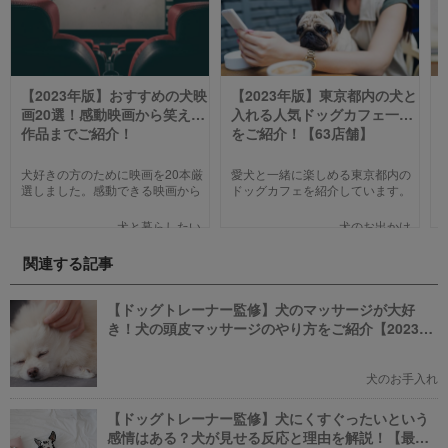
【2023年版】おすすめの犬映
【2023年版】東京都内の犬と
画20選！感動映画から笑える
入れる人気ドッグカフェ一覧
作品までご紹介！
をご紹介！【63店舗】
犬好きの方のために映画を20本厳
愛犬と一緒に楽しめる東京都内の
選しました。感動できる映画から
ドッグカフェを紹介しています。
笑える作品、ファミリー向けま
わんことのお出かけ中、乗り換え
で、犬の名作映画を邦画7本,洋画7
のついでに立ち寄るのにピッタリ
犬と暮らしたい
犬のお出かけ
本,アニメ6本を紹介します。それ
のお店や、遠くからでもわざわざ
ぞれの映画の魅力やあらすじを短
訪れたくなる魅力的で新しいカフ
関連する記事
い文章で簡潔に紹介しています。
ェで愛犬と一緒にまったり過ごし
映画選びの参考にしていただけれ
ましょう！
ばと思います。
【ドッグトレーナー監修】犬のマッサージが大好
き！犬の頭皮マッサージのやり方をご紹介【2023年
版】
犬のお手入れ
【ドッグトレーナー監修】犬にくすぐったいという
感情はある？犬が見せる反応と理由を解説！【最新