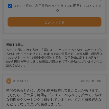
コメント投稿ご利用規約のガイドライン
に同意してコメントす
る
コメントする
投稿する前に！
ペットに関する考え方は、立場によってポジティブなもの、ネガティブな
ものまでたくさんあります。mofmoではご意見含め、出来る限り削除等は
しない方針ですが、誹謗中傷や荒らし行為、公序良俗に反する内容など、
他の利用者が不快に感じる投稿は削除させて頂く場合がございますのでご
注意ください。
2
名無しさん
2019/01/31
通報
時間のあるときに、犬の行動を観察してみたことがあります。
そしたら、手の届く範囲をゴシゴシ・ぺろぺろし始めて、結構
な時間をグルーミングに費やしていました。すごく綺麗好きな
んだろうなって思って感激しました。