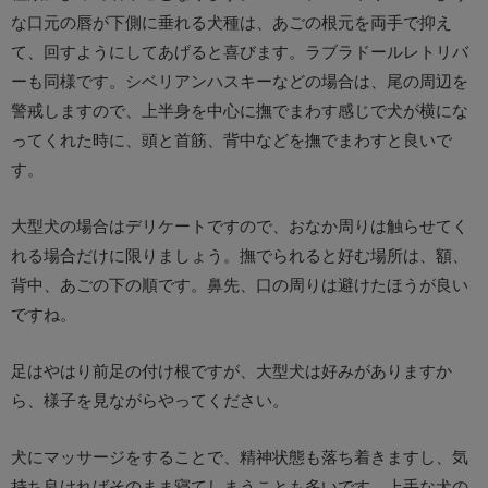
な口元の唇が下側に垂れる犬種は、あごの根元を両手で抑え
て、回すようにしてあげると喜びます。ラブラドールレトリバ
ーも同様です。シベリアンハスキーなどの場合は、尾の周辺を
警戒しますので、上半身を中心に撫でまわす感じで犬が横にな
ってくれた時に、頭と首筋、背中などを撫でまわすと良いで
す。
大型犬の場合はデリケートですので、おなか周りは触らせてく
れる場合だけに限りましょう。撫でられると好む場所は、額、
背中、あごの下の順です。鼻先、口の周りは避けたほうが良い
ですね。
足はやはり前足の付け根ですが、大型犬は好みがありますか
ら、様子を見ながらやってください。
犬にマッサージをすることで、精神状態も落ち着きますし、気
持ち良ければそのまま寝てしまうことも多いです。上手な犬の