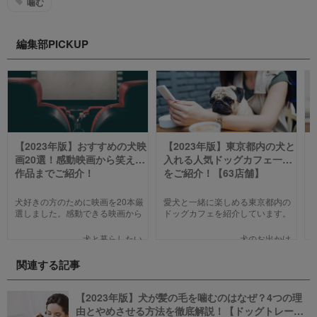
噛む
編集部PICKUP
【2023年版】おすすめの犬映
【2023年版】東京都内の犬と
画20選！感動映画から笑える
入れる人気ドッグカフェ一覧
作品までご紹介！
をご紹介！【63店舗】
犬好きの方のために映画を20本厳
愛犬と一緒に楽しめる東京都内の
選しました。感動できる映画から
ドッグカフェを紹介しています。
笑える作品、ファミリー向けま
わんことのお出かけ中、乗り換え
で、犬の名作映画を邦画7本,洋画7
のついでに立ち寄るのにピッタリ
犬と暮らしたい
犬のお出かけ
本,アニメ6本を紹介します。それ
のお店や、遠くからでもわざわざ
ぞれの映画の魅力やあらすじを短
訪れたくなる魅力的で新しいカフ
関連する記事
い文章で簡潔に紹介しています。
ェで愛犬と一緒にまったり過ごし
映画選びの参考にしていただけれ
ましょう！
ばと思います。
【2023年版】犬が髪の毛を噛むのはなぜ？4つの理
由とやめさせる方法を徹底解説！【ドッグトレーナ