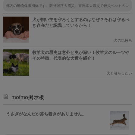
都内の動物保護団体です。阪神淡路大震災、東日本大震災で被災ペットのレ
スキューした経験で咬む犬も結構いて馴らして譲渡しています。 可能性で
すが、肉球か脚か指または爪つけ根に炎症か何かが刺さっているか、先天的
犬が飼い主を守ろうとするのはなぜ？それは守るべ
か後天的にある部分が痛く触られるのを嫌がっているのかも知れません。ま
ずはレントゲンなど診察をおすすめします。異常がなければ、脚を拭く前に
き存在だと認識しているから！
必ず優しく声を掛け作業中も掛け続けます。 缶詰の汁を少量つけたバスタ
オル（鼻付近に臭うように）などで頭を覆い視界を遮る、拭く際は正面に座
して、脚を少し持ち上げ予告し、足首を絶対にねじらず、横にではなく指先
犬の気持ち
方向の一方へのみ優しく拭く。心配でしたら背後からバスタオルの端をふん
わりと誰かが持ち顔が出ない処置をして下さい。アルコールを含むウェット
牧羊犬の歴史は意外と奥が深い！牧羊犬のルーツや
ティシュは使わないで下さい。専用タオルを用意し清潔に維持して下さい。
その特徴、代表的な犬種を紹介！
足首をねじるとどの犬も嫌がります。以前、拭いた時に痛い記憶があるのか
も知れません。人間の関節とは違いますので歩けなくなる場合もあります。
充分に注意して下さい。 終わったら、大げさに褒めてメリハリをつけ、お
やつを与えて下さい。報酬があれば、次第に学習します。バスタオルを嫌が
犬と暮らしたい
る場合は練習、報酬で馴らして下さい。 ご参考にして下さい。最期までど
うぞ宜しくお願いします。
mofmo掲示板
うさぎがなんだか落ち着きがありません。