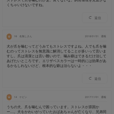
くちゃいけないですね。
返信
16
名無しさん
2018/01/31
通報
犬が爪を噛むってどうみてもストレスですよね。人でも爪を噛
むのってストレスを無意識に解消してることが多いって言いま
すし。爪は清潔とは言い難いので、噛み癖はできるだけ治して
あげたいところです。エリザベスカラーは一時的には効果があ
るかもしれないけど、根本的な癖は治らないよ・・・
返信
14
ケビン
2017/11/01
通報
うちの犬、爪を噛むんで困っています。ストレスが原因か
ー…。犬をかわいがっていたおばあちゃんが亡くなり、兄弟同