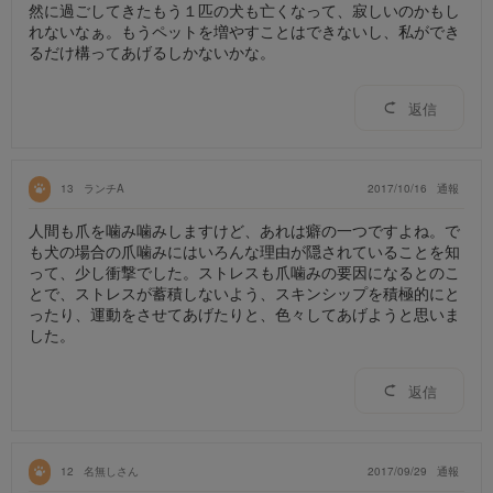
然に過ごしてきたもう１匹の犬も亡くなって、寂しいのかもし
れないなぁ。もうペットを増やすことはできないし、私ができ
るだけ構ってあげるしかないかな。
返信
13
ランチA
2017/10/16
通報
人間も爪を噛み噛みしますけど、あれは癖の一つですよね。で
も犬の場合の爪噛みにはいろんな理由が隠されていることを知
って、少し衝撃でした。ストレスも爪噛みの要因になるとのこ
とで、ストレスが蓄積しないよう、スキンシップを積極的にと
ったり、運動をさせてあげたりと、色々してあげようと思いま
した。
返信
12
名無しさん
2017/09/29
通報