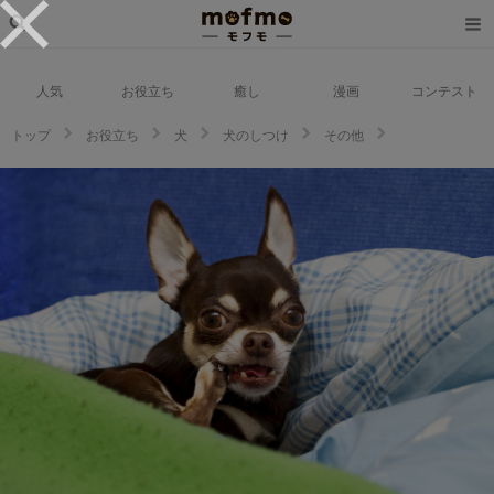
人気
お役立ち
癒し
漫画
コンテスト
トップ
お役立ち
犬
犬のしつけ
その他
犬が爪を噛む原因は。対策についてもご紹介