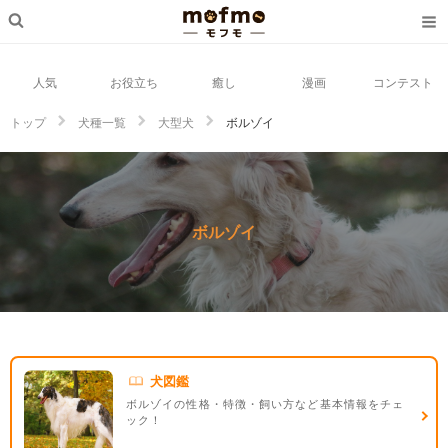
人気
お役立ち
癒し
漫画
コンテスト
トップ
犬種一覧
大型犬
ボルゾイ
ボルゾイ
犬図鑑
ボルゾイの性格・特徴・飼い方など基本情報をチェ
ック！