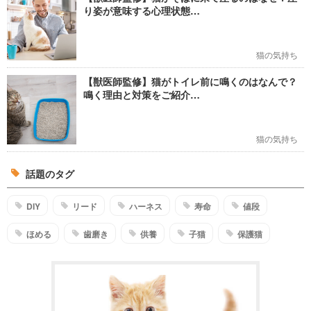
り姿が意味する心理状態…
猫の気持ち
【獣医師監修】猫がトイレ前に鳴くのはなんで？
鳴く理由と対策をご紹介…
猫の気持ち
話題のタグ
DIY
リード
ハーネス
寿命
値段
ほめる
歯磨き
供養
子猫
保護猫