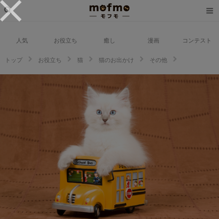
人気
お役立ち
癒し
漫画
コンテスト
トップ
お役立ち
猫
猫のお出かけ
その他
猫のバスの料金は会社によって違う！？バスで動く場合の基本や注意点を解
説