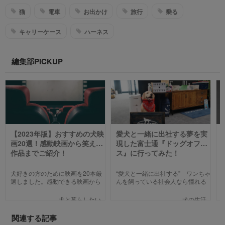
猫
電車
お出かけ
旅行
乗る
キャリーケース
ハーネス
編集部PICKUP
【2023年版】おすすめの犬映
愛犬と一緒に出社する夢を実
画20選！感動映画から笑える
現した富士通『ドッグオフィ
作品までご紹介！
ス』に行ってみた！
犬好きの方のために映画を20本厳
“愛犬と一緒に出社する” ワンちゃ
選しました。感動できる映画から
んを飼っている社会人なら憧れる
笑える作品、ファミリー向けま
人も多いのではないでしょうか。
で、犬の名作映画を邦画7本,洋画7
そんな夢のような取り組みを富士
犬と暮らしたい
犬の生活
本,アニメ6本を紹介します。それ
通は大手企業ながら実現してしま
ぞれの映画の魅力やあらすじを短
いました。富士通が愛犬家のため
関連する記事
い文章で簡潔に紹介しています。
にどんな取り組みをしているのか