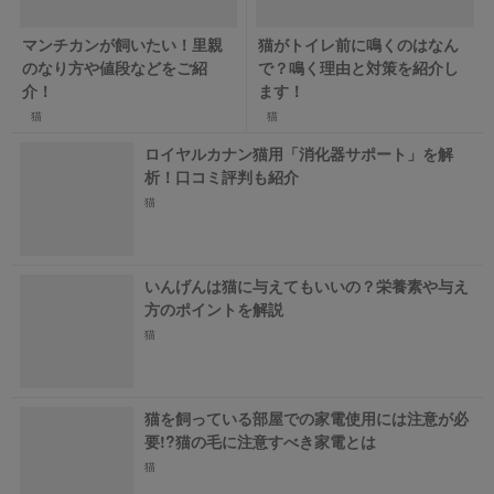
マンチカンが飼いたい！里親
猫がトイレ前に鳴くのはなん
のなり方や値段などをご紹
で？鳴く理由と対策を紹介し
介！
ます！
猫
猫
ロイヤルカナン猫用「消化器サポート」を解
析！口コミ評判も紹介
猫
いんげんは猫に与えてもいいの？栄養素や与え
方のポイントを解説
猫
猫を飼っている部屋での家電使用には注意が必
要!?猫の毛に注意すべき家電とは
猫