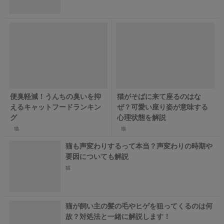
便臭軽減！うんちの臭いを抑
猫がそばに来て座るのはな
えるキャットフードランキン
ぜ？可愛い座り姿が意味する
グ
心理状態を解説
猫
猫
猫も声変わりするって本当？声変わりの時期や
要因についても解説
猫
猫が飼い主の髪の毛やヒゲを狙ってくるのは何
故？対処法と一緒に解説します！