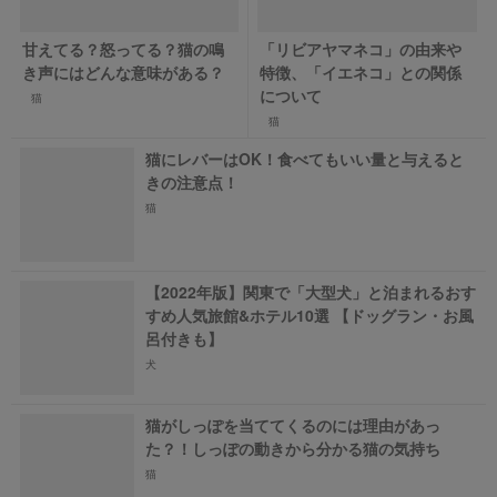
甘えてる？怒ってる？猫の鳴
「リビアヤマネコ」の由来や
き声にはどんな意味がある？
特徴、「イエネコ」との関係
について
猫
猫
猫にレバーはOK！食べてもいい量と与えると
きの注意点！
猫
【2022年版】関東で「大型犬」と泊まれるおす
すめ人気旅館&ホテル10選 【ドッグラン・お風
呂付きも】
犬
猫がしっぽを当ててくるのには理由があっ
た？！しっぽの動きから分かる猫の気持ち
猫