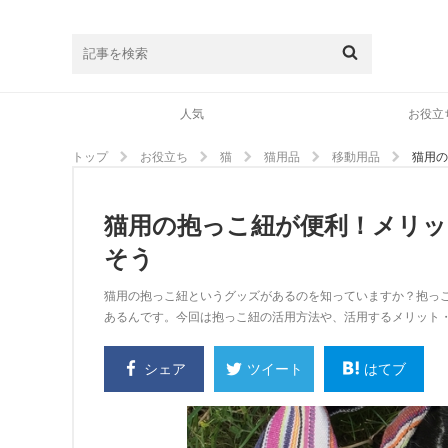
人気
お役立
トップ
お役立ち
猫
猫用品
移動用品
猫用の
猫用の抱っこ紐が便利！メリ
そう
猫用の抱っこ紐というグッズがあるのを知っていますか？抱っ
あるんです。今回は抱っこ紐の活用方法や、活用するメリット
シェア
はてブ
ツイート