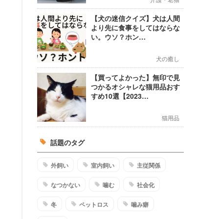
【犬の迷信クイズ】犬は人間
より先に食事をしてはならな
い。ウソ？ホン…
犬の癒し
【買ってよかった】無印で見
つかるオシャレな猫用品おす
すめ10選【2023…
猫用品
話題のタグ
外飼い
室内飼い
主従関係
なつかない
噛む
社会化
冬
ペットロス
噛み癖