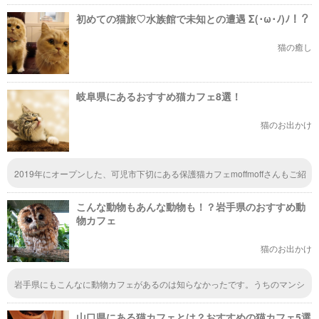
初めての猫旅♡水族館で未知との遭遇 Σ(･ω･ﾉ)ﾉ！？
猫の癒し
岐阜県にあるおすすめ猫カフェ8選！
猫のお出かけ
2019年にオープンした、可児市下切にある保護猫カフェmoffmoffさんもご紹
介いただけたら嬉しいです https://moffmoff.localinfo.jp/
こんな動物もあんな動物も！？岩手県のおすすめ動
物カフェ
猫のお出かけ
岩手県にもこんなに動物カフェがあるのは知らなかったです。うちのマンシ
ョンは動物NGなので、動物園より身近に動物と触れ合える動物カフェに子
供を連れて行きたいです。ワンコOKのカフェには、人間だけで入れるのを
山口県にある猫カフェとは？おすすめの猫カフェ5選
知らなかった。ワンちゃんいないけど、ランチに子供と利用してみても、動