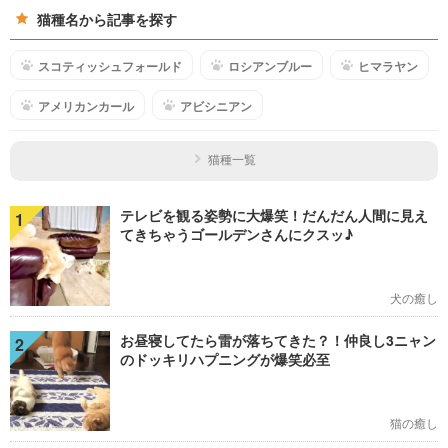
猫種名から記事を探す
スコティッシュフォールド
ロシアンブルー
ヒマラヤン
アメリカンカール
アビシニアン
猫種一覧
テレビを観る姿勢に大爆笑！だんだん人間に見え
1
てきちゃうゴールデンさんにクスッ♪
犬の癒し
お昼寝してたら雷が落ちてきた？！仲良し3ニャン
2
のドッキリハプニングが爆笑必至
猫の癒し