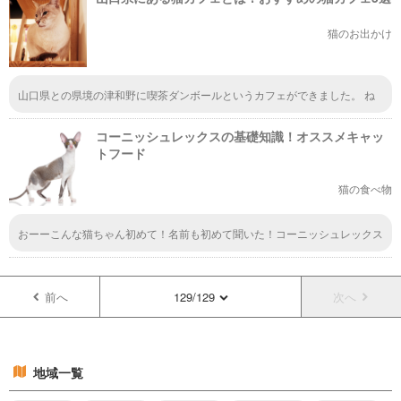
物に慣れてくれるかな。
猫のお出かけ
山口県との県境の津和野に喫茶ダンボールというカフェができました。 ね
こたわむれ料は無料のうえに持込みOKなのでお弁当持参で何時間でもいる
ことができます。 ねこちゃんは12人中10人が茶トラで茶トラには珍しいｵﾝﾅ
コーニッシュレックスの基礎知識！オススメキャッ
ﾉｺが6人います。 他、サビっこのｵﾝﾅﾉｺが2人います。 個人宅で飼われてたね
こちゃんなんですが最近やっと人に慣れてきましたよ。
トフード
猫の食べ物
おーーこんな猫ちゃん初めて！名前も初めて聞いた！コーニッシュレックス
っていうのね。毛が波打ってるっぽく見えたけど、これはくるくるとした毛
なんだぁ。まっすぐな毛の猫が多いから、この猫ちゃんは珍しいんじゃない
かな。
前へ
129/129
次へ
地域一覧