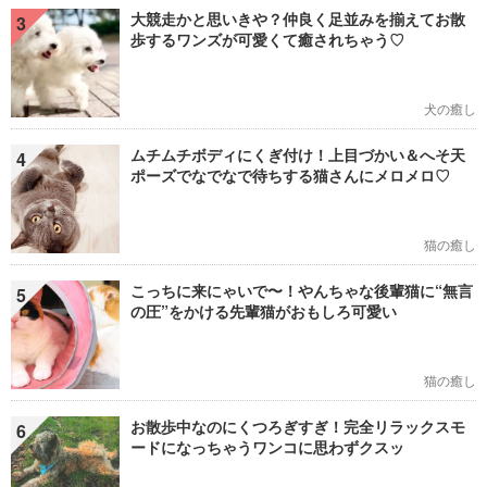
大競走かと思いきや？仲良く足並みを揃えてお散
3
歩するワンズが可愛くて癒されちゃう♡
犬の癒し
ムチムチボディにくぎ付け！上目づかい＆へそ天
4
ポーズでなでなで待ちする猫さんにメロメロ♡
猫の癒し
こっちに来にゃいで〜！やんちゃな後輩猫に“無言
5
の圧”をかける先輩猫がおもしろ可愛い
猫の癒し
お散歩中なのにくつろぎすぎ！完全リラックスモ
6
ードになっちゃうワンコに思わずクスッ