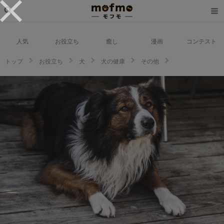
人気
お役立ち
癒し
漫画
コンテスト
トップ
お役立ち
犬
犬の健康
その他
【獣医師監修】犬の9歳は人間の何歳？老化のサインや飼い方について解説
【2023年版】