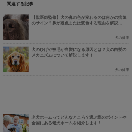
ぞれの映画の魅力やあらすじを短
訪れたくなる魅力的で新しいカフ
関連する記事
い文章で簡潔に紹介しています。
ェで愛犬と一緒にまったり過ごし
映画選びの参考にしていただけれ
ましょう！
ばと思います。
【獣医師監修】犬の鼻の色が変わるのは何かの病気
のサイン？鼻が退色または変色する理由を解説
【2023年版】
犬の健康
犬のひげや被毛が白髪になる原因とは？犬の白髪の
メカニズムについて解説します！
犬の健康
老犬ホームってどんなところ？選ぶ際のポイントや
全国にある老犬ホームを紹介します！