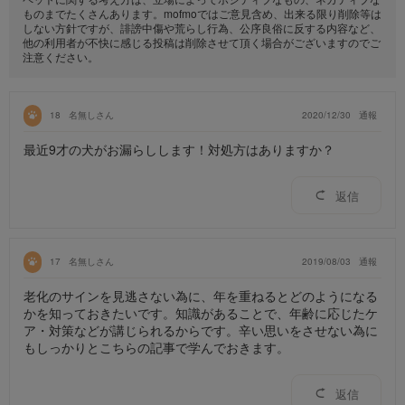
ものまでたくさんあります。mofmoではご意見含め、出来る限り削除等は
しない方針ですが、誹謗中傷や荒らし行為、公序良俗に反する内容など、
他の利用者が不快に感じる投稿は削除させて頂く場合がございますのでご
注意ください。
18
名無しさん
2020/12/30
通報
最近9才の犬がお漏らしします！対処方はありますか？
返信
17
名無しさん
2019/08/03
通報
老化のサインを見逃さない為に、年を重ねるとどのようになる
かを知っておきたいです。知識があることで、年齢に応じたケ
ア・対策などが講じられるからです。辛い思いをさせない為に
もしっかりとこちらの記事で学んでおきます。
返信