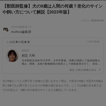
【獣医師監修】犬の9歳は人間の何歳？老化のサイン
や飼い方について解説【2023年版】
update
2023/03/06
mofmo編集部です。
mofmo編集部
この記事の監修者
(185件監修)
獣医師
頼定 大和
日本獣医生命科学大学卒。大学卒業後、沖縄の病院にて臨床経験を
積み、関東、北陸で動物病院の院長として病院経営を行う。 現在は
企業病院およびペット関連事業のコンサルティングに携わる。 ま
頼定 大和の情報を見る
た、猫の感染症や遺伝病の分野において大学と共同研究に取り組ん
でいる。講師歴：広島アニマルケア専門学校、日本獣医生命科学大
学 動物病院経営学etc. https://okinawa-ahg.com/
犬の9歳というと人間で言う何歳だと思いますか？実は、小型犬の9歳と大型犬の9歳は
同じ9歳でも人間で言うとかなりの年齢の差があるんです。ここでは9歳の犬を飼う点
での注意など、9歳の犬の老化のサインなどを解説していきます。