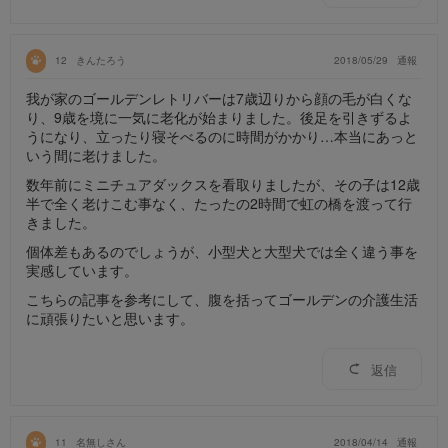
12
きんたろう
2018/05/29
通報
我が家のゴールデンレトリバーは7歳辺りから顔の毛が白くな
り、9歳を境に一気に老化が始まりました。後足を引きずるよ
うになり、立ったり寝そべるのに時間がかかり…本当にあっと
いう間に老けました。
数年前にミニチュアダックスを看取りましたが、その子は12歳
半で全く老けこむ事なく、たったの2時間で虹の橋を渡って行
きました。
個体差もあるのでしょうが、小型犬と大型犬では全く違う事を
実感しています。
こちらの記事を参考にして、腹を括ってゴールデンの介護生活
に頑張りたいと思います。
返信
11
名無しさん
2018/04/14
通報