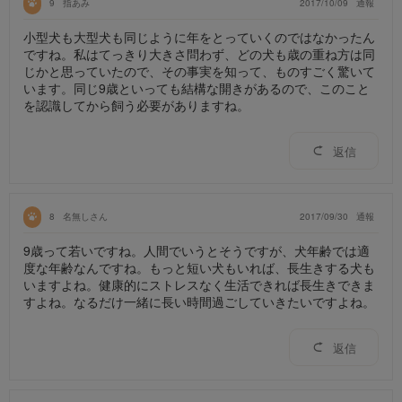
9
指あみ
2017/10/09
通報
小型犬も大型犬も同じように年をとっていくのではなかったん
ですね。私はてっきり大きさ問わず、どの犬も歳の重ね方は同
じかと思っていたので、その事実を知って、ものすごく驚いて
います。同じ9歳といっても結構な開きがあるので、このこと
を認識してから飼う必要がありますね。
返信
8
名無しさん
2017/09/30
通報
9歳って若いですね。人間でいうとそうですが、犬年齢では適
度な年齢なんですね。もっと短い犬もいれば、長生きする犬も
いますよね。健康的にストレスなく生活できれば長生きできま
すよね。なるだけ一緒に長い時間過ごしていきたいですよね。
返信