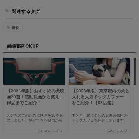
関連するタグ
老化
編集部PICKUP
【2023年版】おすすめの犬映
【2023年版】東京都内の犬と
画20選！感動映画から笑える
入れる人気ドッグカフェ一覧
作品までご紹介！
をご紹介！【63店舗】
犬好きの方のために映画を20本厳
愛犬と一緒に楽しめる東京都内の
選しました。感動できる映画から
ドッグカフェを紹介しています。
笑える作品、ファミリー向けま
わんことのお出かけ中、乗り換え
で、犬の名作映画を邦画7本,洋画7
のついでに立ち寄るのにピッタリ
犬と暮らしたい
犬のお出かけ
本,アニメ6本を紹介します。それ
のお店や、遠くからでもわざわざ