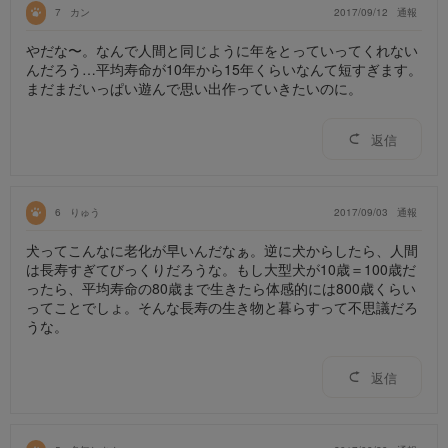
7
カン
2017/09/12
通報
やだな〜。なんで人間と同じように年をとっていってくれない
んだろう…平均寿命が10年から15年くらいなんて短すぎます。
まだまだいっぱい遊んで思い出作っていきたいのに。
返信
6
りゅう
2017/09/03
通報
犬ってこんなに老化が早いんだなぁ。逆に犬からしたら、人間
は長寿すぎてびっくりだろうな。もし大型犬が10歳＝100歳だ
ったら、平均寿命の80歳まで生きたら体感的には800歳くらい
ってことでしょ。そんな長寿の生き物と暮らすって不思議だろ
うな。
返信