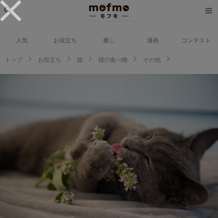
人気
お役立ち
癒し
漫画
コンテスト
トップ
お役立ち
猫
猫の食べ物
その他
猫はキャットニップが大好き？キャットニップの正しい与え方や効能を解
説！