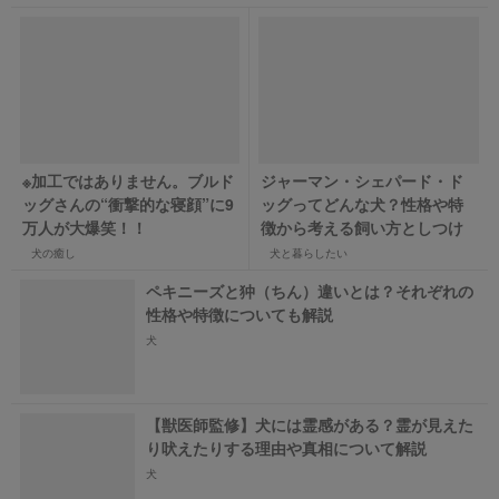
※加工ではありません。ブルド
ジャーマン・シェパード・ド
ッグさんの“衝撃的な寝顔”に9
ッグってどんな犬？性格や特
万人が大爆笑！！
徴から考える飼い方としつけ
犬の癒し
犬と暮らしたい
ペキニーズと狆（ちん）違いとは？それぞれの
性格や特徴についても解説
犬
【獣医師監修】犬には霊感がある？霊が見えた
り吠えたりする理由や真相について解説
犬