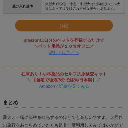
大型犬1室2頭、小型・中型犬は1室4頭まで。※犬
受け入れ基準
種によっては受け入れ不可な場合もあります。
詳細
amazonに自分のペットを登録するだけで
＼ペット用品が１０％オフに／
詳しくはこちら
在庫あり！小林薬品のセルフ抗原検査キット
＼【自宅で唾液/8分で結果/日本製】／
Amazonで詳細を見てみる
まとめ
愛犬と一緒に箱根を観光するのはとても楽しいですよ。犬同伴
の旅行をあきらめていた方も是非一度利用してみてはいかがで