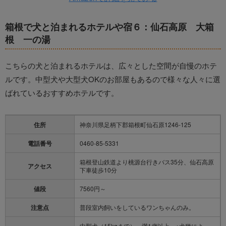
箱根で犬と泊まれるホテルや宿６：仙石高原 大箱
根 一の湯
こちらの犬と泊まれるホテルは、広々とした空間が自慢のホテ
ルです。中型犬や大型犬OKのお部屋もあるので様々な人々に選
ばれているおすすめホテルです。
住所
神奈川県足柄下郡箱根町仙石原1246-125
電話番号
0460-85-5331
箱根登山鉄道より桃源台行きバス35分、仙石高原
アクセス
下車徒歩10分
値段
7560円～
注意点
普段室内飼いをしているワンちゃんのみ。
中型犬（15kgまで）、満1歳以上。※犬種によっ