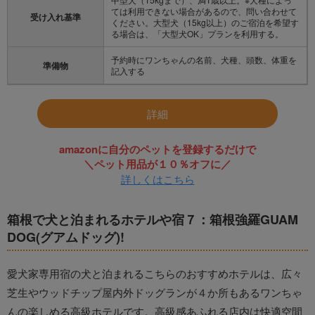
ては利用できない場合があるので、問い合わせて
受け入れ基準
ください。大型犬（15kg以上）のご宿泊を希望す
る場合は、「大型犬OK」プランを利用する。
予約時にワンちゃんの名前、犬種、頭数、体重を
準備物
記入する
詳細
amazonに自分のペットを登録するだけで
＼ペット用品が１０％オフに／
詳しくはこちら
箱根で犬と泊まれるホテルや宿７：箱根強羅GUAM
DOG(グアムドッグ)!
愛犬家専用宿の犬と泊まれるこちらのおすすめホテルは、広々
芝生やウッドチップ屋内外ドッグランが４か所もあるワンちゃ
んの楽しめる高級ホテルです。高級感あふれる店内は快適空間