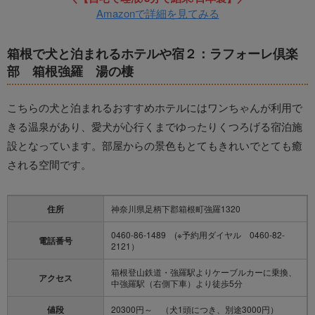
Amazonで詳細を見てみる
箱根で犬と泊まれるホテルや宿２：ラフォーレ倶楽
部 箱根強羅 湯の棲
こちらの犬と泊まれるおすすめホテルにはワンちゃんが利用で
きる温泉があり、愛犬が心行くまでゆったりくつろげる宿泊施
設となっています。部屋からの景色もとてもきれいでとても癒
される空間です。
住所
神奈川県足柄下郡箱根町強羅1320
0460-86-1489 (※予約用ダイヤル 0460-82-
電話番号
2121）
箱根登山鉄道・強羅駅よりケーブルカーに乗換、
アクセス
中強羅駅（右側下車）より徒歩5分
値段
20300円～ （犬1頭につき、別途3000円）