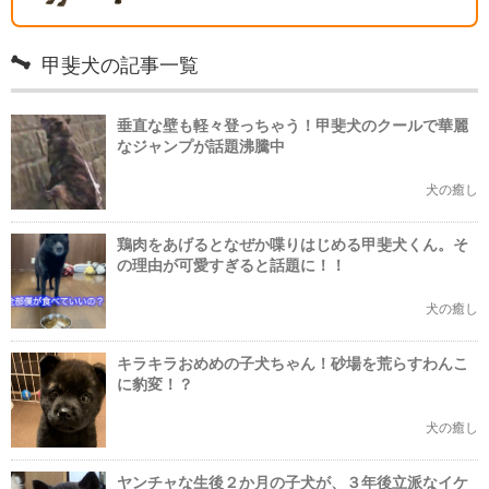
甲斐犬の記事一覧
垂直な壁も軽々登っちゃう！甲斐犬のクールで華麗
なジャンプが話題沸騰中
犬の癒し
鶏肉をあげるとなぜか喋りはじめる甲斐犬くん。そ
の理由が可愛すぎると話題に！！
犬の癒し
キラキラおめめの子犬ちゃん！砂場を荒らすわんこ
に豹変！？
犬の癒し
ヤンチャな生後２か月の子犬が、３年後立派なイケ