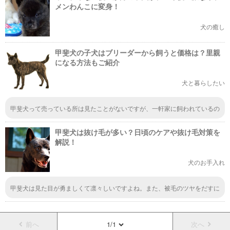
メンわんこに変身！
犬の癒し
甲斐犬の子犬はブリーダーから飼うと価格は？里親
になる方法もご紹介
犬と暮らしたい
甲斐犬って売っている所は見たことがないですが、一軒家に飼われているの
は何回か見たことがあります。 飼い主にしか懐かない「一代一主の犬」な
んて言われているのですね。飼い主だけに忠誠を誓うというのは魅力的な犬
甲斐犬は抜け毛が多い？日頃のケアや抜け毛対策を
種ですね。
解説！
犬のお手入れ
甲斐犬は見た目が勇ましくて凛々しいですよね。また、被毛のツヤをだすに
も、皮膚のためにもブラッシングケアは大切なので、週に1、2回ブラッシン
グケアをすることがいいかもしれませんね。あのフサフサな毛並みを保つた
めにも重要です。
前へ
1/1
次へ