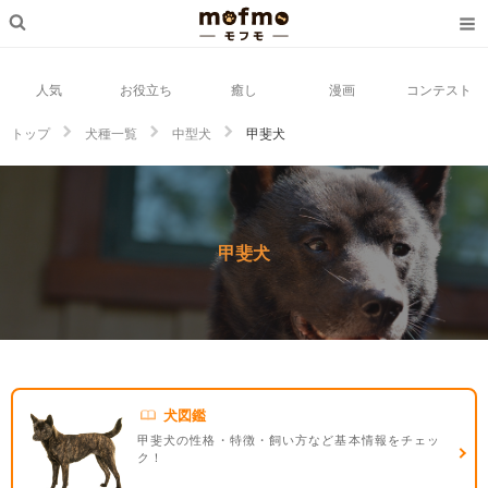
人気
お役立ち
癒し
漫画
コンテスト
トップ
犬種一覧
中型犬
甲斐犬
甲斐犬
犬図鑑
甲斐犬の性格・特徴・飼い方など基本情報をチェッ
ク！