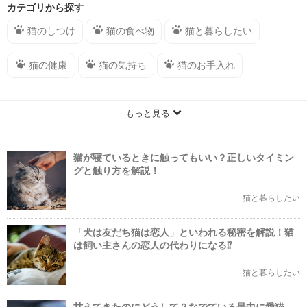
分からなかった情報をお届けします。子猫や老猫などの情報もあります。↵ま
カテゴリから探す
た、猫（ねこ）の病気や健康に悩むことも多いですよね。そんな飼い主さんに
はダイエットから目や泌尿器の病気まで様々な悩みについての記事がありま
猫のしつけ
猫の食べ物
猫と暮らしたい
す。↵そのほかにも、猫と楽しみたいなら誰もが知りたいお出かけ（旅行）情
報、グッズ情報や猫の種類に関するまとめを毎日お届けします。↵お出かけ
（旅行）情報では、猫カフェや全国のイベント情報などが知れ、グッズ情報で
猫の健康
猫の気持ち
猫のお手入れ
は人気の猫雑貨やおすすめグッズを知ることができます！↵猫の種類では人気
の猫種からマイナーな猫種まで気になる情報をお届けします。
もっと見る
猫が寝ているときに触ってもいい？正しいタイミン
グと触り方を解説！
猫と暮らしたい
「犬は友だち猫は恋人」といわれる秘密を解説！猫
は飼い主さんの恋人の代わりになる⁉︎
猫と暮らしたい
甘えてきたのにどうして？なでている最中に愛猫