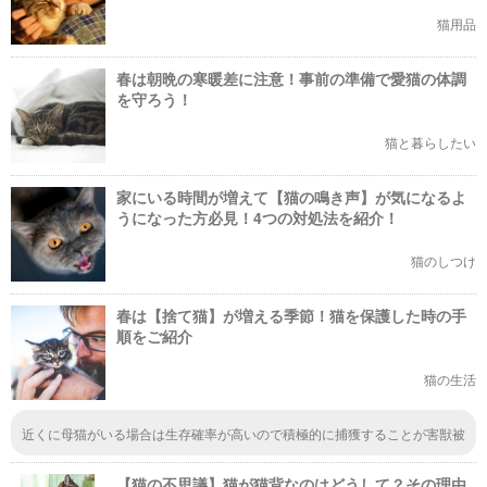
猫用品
春は朝晩の寒暖差に注意！事前の準備で愛猫の体調
を守ろう！
猫と暮らしたい
家にいる時間が増えて【猫の鳴き声】が気になるよ
うになった方必見！4つの対処法を紹介！
猫のしつけ
春は【捨て猫】が増える季節！猫を保護した時の手
順をご紹介
猫の生活
近くに母猫がいる場合は生存確率が高いので積極的に捕獲することが害獣被
害防止に繋がります。 多くの場合は自分で飼うつもりは無いと思われます
が、その場合は保健所に引き取りを求めると解決です。
【猫の不思議】猫が猫背なのはどうして？その理由