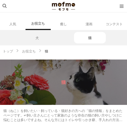
お役立ち
人気
癒し
漫画
コンテスト
犬
猫
トップ
お役立ち
猫
猫
猫（ねこ）を飼いたい・飼っている・猫好きの方への「猫の情報」をまとめた
ページです。↵飼い主さんにとって家族のような存在の猫の飼い方やしつけに
悩むことは多いですよね。そんな方にはトイレや引っかき癖、手入れの方法か
ら猫の気持ち、触れ合い方、ごはんについてなど知りたかったけれどなかなか