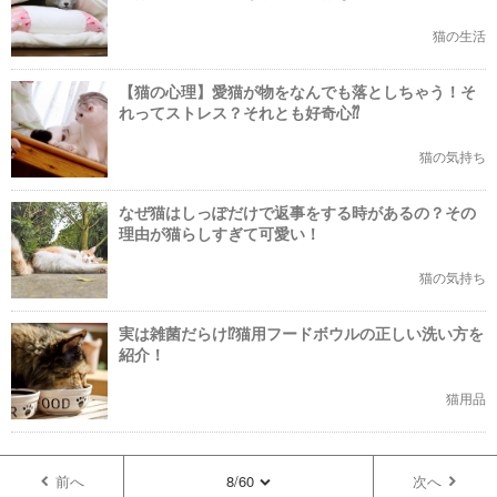
猫の生活
【猫の心理】愛猫が物をなんでも落としちゃう！そ
れってストレス？それとも好奇心⁇
猫の気持ち
なぜ猫はしっぽだけで返事をする時があるの？その
理由が猫らしすぎて可愛い！
猫の気持ち
実は雑菌だらけ⁉猫用フードボウルの正しい洗い方を
紹介！
猫用品
前へ
8/60
次へ