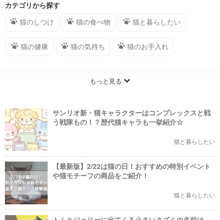
分からなかった情報をお届けします。子猫や老猫などの情報もあります。↵ま
カテゴリから探す
た、猫（ねこ）の病気や健康に悩むことも多いですよね。そんな飼い主さんに
はダイエットから目や泌尿器の病気まで様々な悩みについての記事がありま
猫のしつけ
猫の食べ物
猫と暮らしたい
す。↵そのほかにも、猫と楽しみたいなら誰もが知りたいお出かけ（旅行）情
報、グッズ情報や猫の種類に関するまとめを毎日お届けします。↵お出かけ
（旅行）情報では、猫カフェや全国のイベント情報などが知れ、グッズ情報で
猫の健康
猫の気持ち
猫のお手入れ
は人気の猫雑貨やおすすめグッズを知ることができます！↵猫の種類では人気
の猫種からマイナーな猫種まで気になる情報をお届けします。
もっと見る
サンリオ新・猫キャラクターはコンプレックスと戦
う戦隊もの！？歴代猫キャラも一挙紹介☆
猫と暮らしたい
【最新版】2/22は猫の日！おすすめの特別イベント
や猫モチーフの商品をご紹介！
猫と暮らしたい
トムとジェリーに出てくる小さいネズミの名前は…