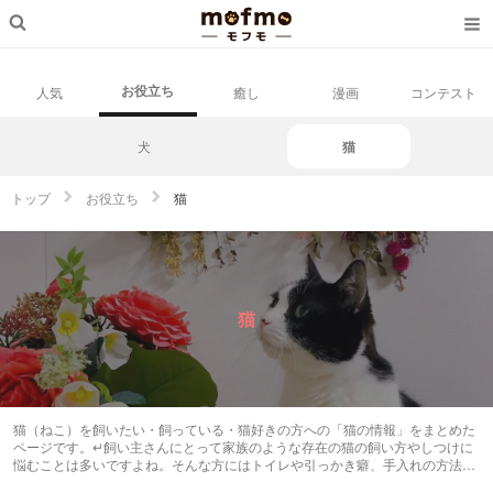
お役立ち
人気
癒し
漫画
コンテスト
犬
猫
トップ
お役立ち
猫
猫
猫（ねこ）を飼いたい・飼っている・猫好きの方への「猫の情報」をまとめた
ページです。↵飼い主さんにとって家族のような存在の猫の飼い方やしつけに
悩むことは多いですよね。そんな方にはトイレや引っかき癖、手入れの方法か
ら猫の気持ち、触れ合い方、ごはんについてなど知りたかったけれどなかなか