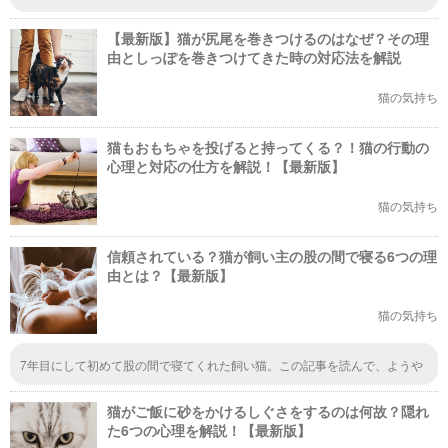
た。 1週間の里帰りは車に乗せて連れていきました。一緒の方が安心する子
も居ますよと猫を多頭飼い長く飼ってる方からのアドバイスで思い切ってや
【最新版】猫が尻尾を巻きつけるのはなぜ？その理
ってみました 車でもリラックスして膝でずっと寝てました 連れていって良
かった うちの子はですが
由としっぽを巻きつけてきた時の対応法を解説
猫の気持ち
猫もおもちゃを投げると持ってくる？！猫の行動の
心理と対応の仕方を解説！【最新版】
猫の気持ち
信頼されている？猫が飼い主の股の間で寝る6つの理
由とは？【最新版】
猫の気持ち
7年目にして初めて股の間で寝てくれた飼い猫。この記事を読んで、ようや
く信頼されたのか～、とちょっと感動しています。
猫がご飯に砂をかけるしぐさをするのは何故？隠れ
た6つの心理を解説！【最新版】