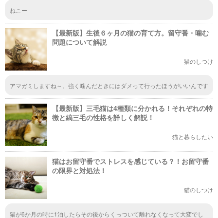
ねこー
【最新版】生後６ヶ月の猫の育て方。留守番・噛む
問題について解説
猫のしつけ
アマガミしますね～。強く噛んだときにはダメって行ったほうがいいんです
ね。加減が分からないと大人になってから大変ですもんね。
【最新版】三毛猫は4種類に分かれる！それぞれの特
徴と縞三毛の性格を詳しく解説！
猫と暮らしたい
猫はお留守番でストレスを感じている？！お留守番
の限界と対処法！
猫のしつけ
猫が6か月の時に1泊したらその後からくっついて離れなくなって大変でし