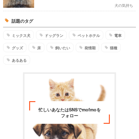
犬の気持ち
話題のタグ
ミックス犬
ドッグラン
ペットホテル
電車
グッズ
床
飼いたい
発情期
猫種
あるある
忙しいあなたはSNSでmofmoを
フォロー