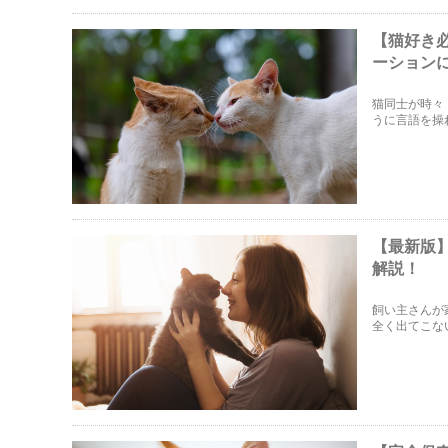
【猫好き
ーション
猫同士が時々
うに言語を操
ションという
【最新版
解説！
飼い主さんが
全く出てこな
は、猫が人を