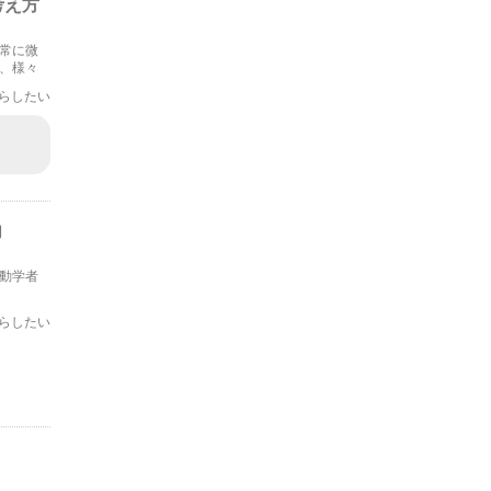
考え方
常に微
、様々
らしたい
向
動学者
らしたい