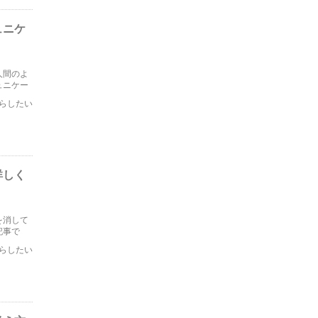
ュニケ
人間のよ
ュニケー
らしたい
詳しく
を消して
記事で
らしたい