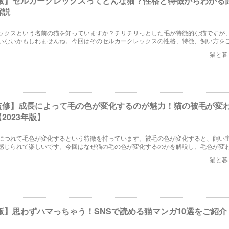
3年版】セルカークレックスってどんな猫？性格と特徴からわかる
解説
ックスという名前の猫を知っていますか？チリチリっとした毛が特徴的な猫ですが
いないかもしれませんね。今回はそのセルカークレックスの性格、特徴、飼い方を
！
猫と暮
監修】成長によって毛の色が変化するのが魅力！猫の被毛が変
2023年版】
につれて毛色が変化するという特徴を持っています。被毛の色が変化すると、飼い
感じられて楽しいです。今回はなぜ猫の毛の色が変化するのかを解説し、毛色が変
介したいと思います。
猫と暮
年版】思わずハマっちゃう！SNSで読める猫マンガ10選をご紹介