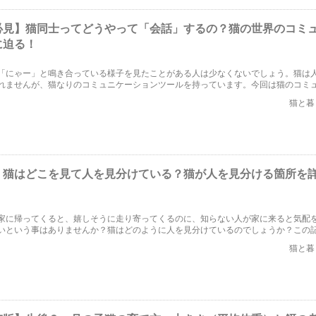
必見】猫同士ってどうやって「会話」するの？猫の世界のコミ
に迫る！
「にゃー」と鳴き合っている様子を見たことがある人は少なくないでしょう。猫は
れませんが、猫なりのコミュニケーションツールを持っています。今回は猫のコミ
テーマに焦点をあてて、猫の世界に迫りたいと思います。
猫と暮
】猫はどこを見て人を見分けている？猫が人を見分ける箇所を
家に帰ってくると、嬉しそうに走り寄ってくるのに、知らない人が家に来ると気配
いという事はありませんか？猫はどのように人を見分けているのでしょうか？この
見分ける箇所について詳しく解説したいと思います。
猫と暮