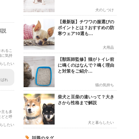
犬のしつけ
【最新版】チワワの服選びの
ポイントとは？おすすめの防
解説
寒ウェア10選も…
犬用品
されるこ
猫に気持
【獣医師監修】猫がトイレ前
らしたい
に鳴くのはなんで？鳴く理由
と対策をご紹介…
呼ばれ
も注射
猫の気持ち
変なと
柴犬と豆柴の違いって？大き
さから性格まで解説
い主も多
などと呼
猫につい
犬と暮らしたい
らしたい
話題のタグ