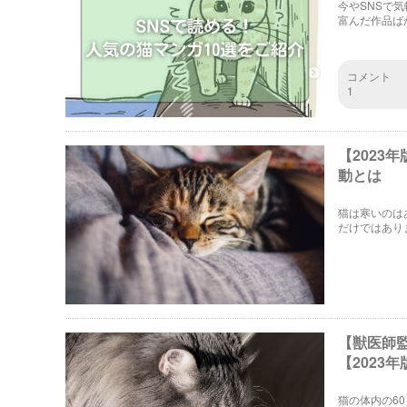
今やSNSで
富んだ作品ば
力がたっぷり
コメント
1
【2023
動とは
猫は寒いのは
だけではあり
つの猫の行動
【獣医師
【2023年
猫の体内の6