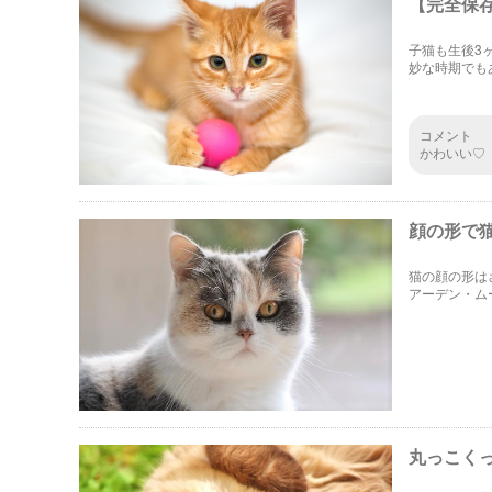
【完全保
子猫も生後3
妙な時期でも
な角度でご紹
コメント
かわいい♡
顔の形で
猫の顔の形は
アーデン・ム
丸っこくっ