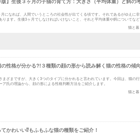
存版】生後３ヶ月の子猫の育て方：大きさ（平均体重）と餌の
ヶ月になれば、人間でいうところの社会性が出てくる頃です。それであるがゆえに非
あります。生後3ヶ月でしなければいけないこと、それと平均体重や餌についてなど
介していきます。
猫と暮
猫の性格が分かる?!３種類の顔の形から読み解く猫の性格の傾
さまざまですが、大きく3つのタイプに分かれると言われています。今回は、猫の行
ーア氏の理論から、顔の形による性格判断方法をご紹介します。
猫と暮
てかわいい⁉︎もふもふな猫の種類をご紹介！