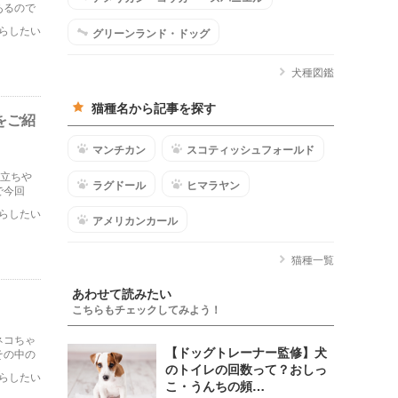
あるので
気につい
らしたい
グリーンランド・ドッグ
犬種図鑑
猫種名から記事を探す
をご紹
マンチカン
スコティッシュフォールド
顔立ちや
ラグドール
ヒマラヤン
で今回
らしたい
アメリカンカール
猫種一覧
あわせて読みたい
こちらもチェックしてみよう！
ネコちゃ
【ドッグトレーナー監修】犬
その中の
のトイレの回数って？おしっ
らしたい
こ・うんちの頻…