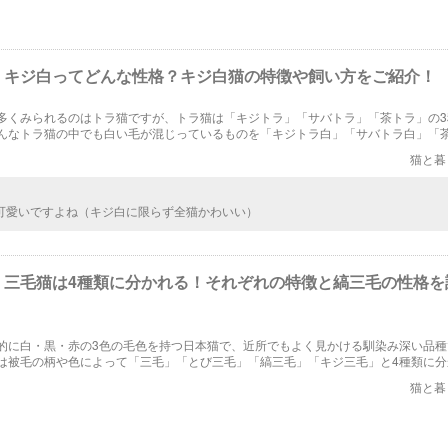
】キジ白ってどんな性格？キジ白猫の特徴や飼い方をご紹介！
多くみられるのはトラ猫ですが、トラ猫は「キジトラ」「サバトラ」「茶トラ」の3
んなトラ猫の中でも白い毛が混じっているものを「キジトラ白」「サバトラ白」「
す。今回は、この「キジ白」と呼ばれる猫をピックアップし、性格などの特徴や飼
猫と暮
います。
可愛いですよね（キジ白に限らず全猫かわいい）
】三毛猫は4種類に分かれる！それぞれの特徴と縞三毛の性格を
的に白・黒・赤の3色の毛色を持つ日本猫で、近所でもよく見かける馴染み深い品種
は被毛の柄や色によって「三毛」「とび三毛」「縞三毛」「キジ三毛」と4種類に分
記事では、4種類の三毛猫のそれぞれの特徴と、縞三毛の性格や飼育のポイントにつ
猫と暮
す。