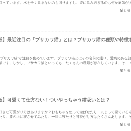
持っています。水を全く飲まないのも困りますし、逆に飲み過ぎるのも何か病気が
配になりますよね。今回は、猫が飲みやすい水について、また水に関係する猫の病
猫と暮
。
3年版】最近注目の「ブサカワ猫」とは？ブサカワ猫の種類や特徴
”ブサカワ猫”が注目を集めています。ブサカワ猫とはその名前の通り、愛嬌のある
猫です。しかし、ブサカワ猫といっても、たくさんの種類が存在しています。そこ
猫の種類やその特徴を紹介したいと思います。
猫と暮
年版】可愛くて仕方ない！ついやっちゃう猫吸いとは？
好きな可愛がり方はありますか？おもちゃを使って遊ばせたり、丸まって寝ている
たり、膝の上に寝させてみたり、一緒に寝たりと可愛がり方はたくさんあります。
い」なるものがあります。今回はこの「猫吸い」について解説します。
猫と暮