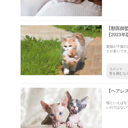
【獣医師
【2023年
親猫が子猫の
とが多いです
ちいいと感じ
コメント
首を掴むな
る方々。 
や薬飲ませ
ころ掴むか
【ヘアレス
猫といえばモ
いのではない
ばれることの
てまとめまし