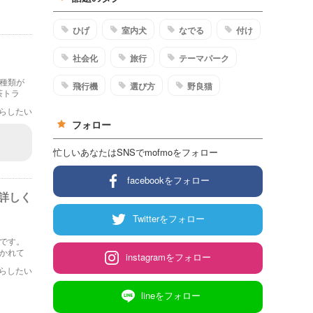
ひげ
室内犬
なでる
付け
社会化
旅行
テーマパーク
種類が
飛行機
選び方
野良猫
茶トラ
い方を紹
らしたい
フォロー
忙しいあなたはSNSでmofmoをフォロー
facebookをフォロー
詳しく
Twitterをフォロー
です。
かれて
instagramをフォロー
いて詳
らしたい
lineをフォロー