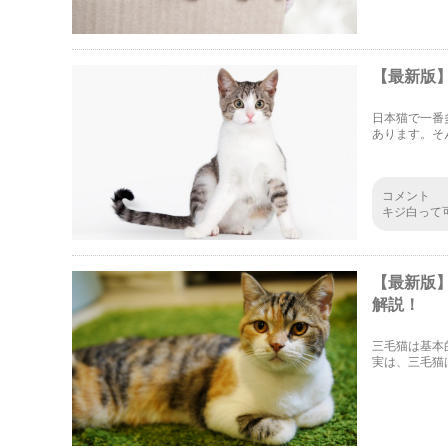
【最新版
日本猫で一番
あります。そ
白」と呼びま
介したいと思
コメント
キジ白って
【最新版
解説！
三毛猫は基本
実は、三毛猫
います。この
しく解説しま