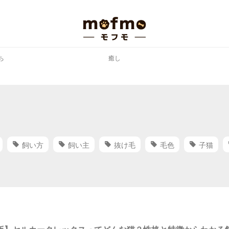
ち
癒し
飼い方
飼い主
抜け毛
毛色
子猫