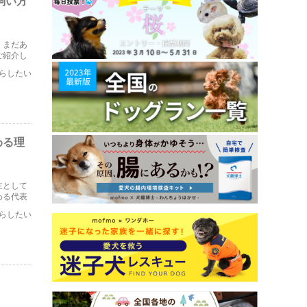
飼い方
、まだあ
ご紹介し
らしたい
わる理
主として
わる代表
らしたい