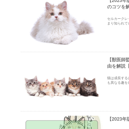
【202
のコツを
セルカークレ
まり知られて
ていきますね
【獣医師
由を解説【
猫は成長する
も異なる趣を
的な猫種を紹
【2023