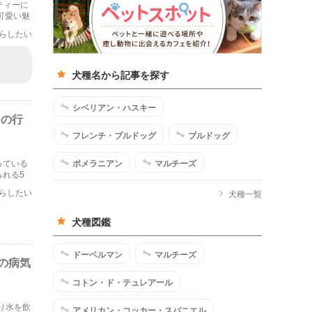
ティーに
可愛い魅
らしたい
犬種名から記事を探す
シベリアン・ハスキー
つの行
フレンチ・ブルドッグ
ブルドッグ
ポメラニアン
マルチーズ
っている
れる5
らしたい
犬種一覧
犬種図鑑
ドーベルマン
マルチーズ
の病気
コトン・ド・テュレアール
り水を飲
アメリカン・コッカー・スパニエル