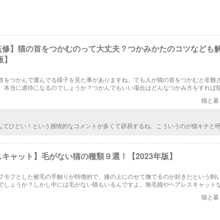
監修】猫の首をつかむのって大丈夫？つかみかたのコツなども
版】
首をつかんで運んでる様子を見た事がありますね。でも人が猫の首をつかむと非難
。本当に虐待になるのでしょうか？つかんでもいい場合はどんなつかみ方をすれば
てもらえるのでしょうか？
猫と暮
んてひどい！という感情的なコメントが多くて辟易するね。こういうのが猫キチと
あくまで猫の性質や研究結果、メリットとデメリットを述べてるだけなのに。 獣医師
るのに首後ろ掴んで反らせたりするでしょ。 まあ慣れない人がやると落としたり、
もしれないからやめた方がいいけどね
キャット】毛がない猫の種類９選！【2023年版】
フモフとした被毛の手触りが特徴的で、膝の上にのせて撫でるのが好きだという飼
でしょうか？しかし中には毛がない猫もいるんですよ。無毛猫やヘアレスキャット
あるこれらの猫たちは普通の猫にはない不思議な魅力があります。今回は毛がない
猫と暮
た！