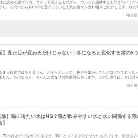
気軽に読める猫マンガ。クスッと笑えるものから、ウルッと感動するものまでバラエ
かり。その中から今SNSで流行っている人気の猫マンガ10選をご紹介します。猫の
伝わる猫マンガでほっこり癒されること間違いなしです！
猫と暮
年版】見た目が変わるだけじゃない！冬になると変化する猫の5
あまり得意ではありません。だからといって、寒さを嫌がってただコタツで丸くな
ません。冬になると、ちゃんと猫なりの防寒対策をします。この記事では、冬に見ら
の変化をご紹介します。
猫と暮
監修】猫に冷たい水はNG？猫が飲みやすい水と水に関係する猫
版】
0～70％は水分で占めているほど、猫にとって水は欠かせないものですが、猫はあま