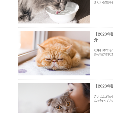
まない習性を
はないかと心
て解説します
【202
介！
近年日本でも
姿が魅力的な
は、ブサカワ
【2023
皆さんは何か
んを触ってみ
一つに「猫吸