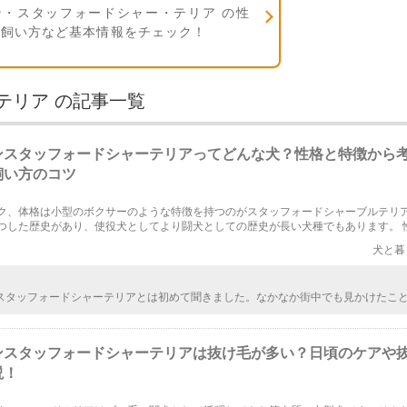
ン・スタッフォードシャー・テリア の性
・飼い方など基本情報をチェック！
テリア の記事一覧
ンスタッフォードシャーテリアってどんな犬？性格と特徴から
飼い方のコツ
ク、体格は小型のボクサーのような特徴を持つのがスタッフォードシャーブルテリ
つした歴史があり、使役犬としてより闘犬としての歴史が長い犬種でもあります。 
しいしつけ、飼い方を学んでくださいね。
犬と暮
スタッフォードシャーテリアとは初めて聞きました。なかなか街中でも見かけたこ
元は闘犬だったとのことで、我慢強い性格なのかもしれませんね。病気の発見が遅
すごい強さです。
ンスタッフォードシャーテリアは抜け毛が多い？日頃のケアや
説！