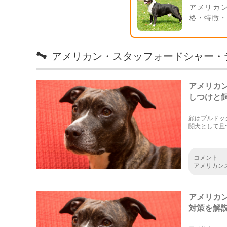
アメリカ
格・特徴
アメリカン・スタッフォードシャー・
アメリカ
しつけと
顔はブルドッ
闘犬として且
く知って、正
コメント
アメリカン
りません。
どなんて、
アメリカ
対策を解