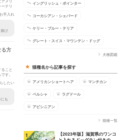
なアメリ
イングリッシュ・ポインター
ャーテリ
お手入れ
コーカシアン・シェパード
ケリー・ブルー・テリア
。抜け
対策で
グレート・スイス・マウンテン・ドッグ
なる方
犬種図鑑
猫種名から記事を探す
すること
らです。
アメリカンショートヘア
マンチカン
らしたい
ペルシャ
ラグドール
かにも
段が低
アビシニアン
猫種一覧
【2023年版】滋賀県のワンコ
1
と入れるドッグラン付きの