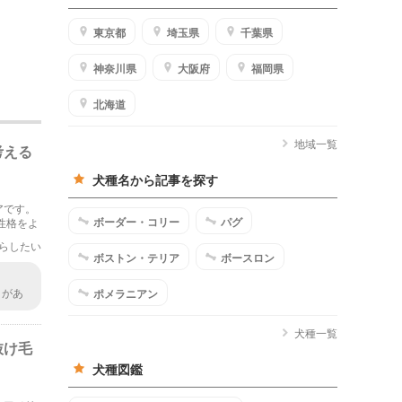
東京都
埼玉県
千葉県
神奈川県
大阪府
福岡県
北海道
地域一覧
考える
犬種名から記事を探す
アです。
ボーダー・コリー
パグ
性格をよ
らしたい
ボストン・テリア
ボースロン
とがあ
ポメラニアン
れるほ
犬種一覧
抜け毛
犬種図鑑