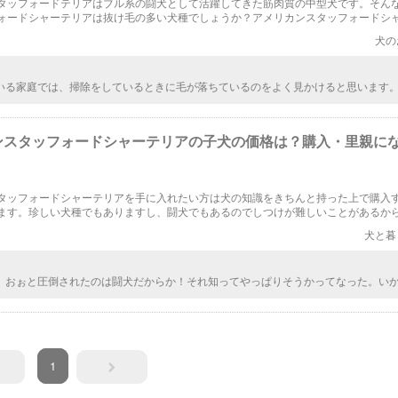
タッフォードテリアはブル系の闘犬として活躍してきた筋肉質の中型犬です。そん
ォードシャーテリアは抜け毛の多い犬種でしょうか？アメリカンスタッフォードシ
ケアや対策について見てみましょう。
犬の
いる家庭では、掃除をしているときに毛が落ちているのをよく見かけると思います
種を飼っていると特に気になりますよね。日頃からケアできることは何か、簡単に
していきたいですね。
ンスタッフォードシャーテリアの子犬の価格は？購入・里親に
タッフォードシャーテリアを手に入れたい方は犬の知識をきちんと持った上で購入
ます。珍しい犬種でもありますし、闘犬でもあるのでしつけが難しいことがあるか
リカンスタッフォードシャーテリアの購入方法について解説していきます。
犬と暮
、おぉと圧倒されたのは闘犬だからか！それ知ってやっぱりそうかってなった。い
感じが表情や体つきに現れてるもんね。子犬は20万円ほど、イメージよりも案外値
きかな。もっとするんじゃないかなぁと思ってたのにな。
1