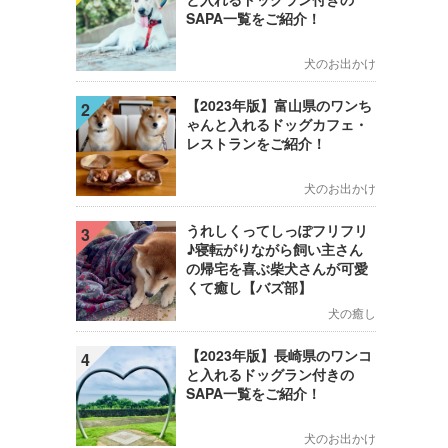
SAPA一覧をご紹介！
犬のお出かけ
【2023年版】富山県のワンち
2
ゃんと入れるドッグカフェ・
レストランをご紹介！
犬のお出かけ
うれしくってしっぽフリフリ
3
♪寝転がりながら飼い主さん
の帰宅を喜ぶ柴犬さんが可愛
くて癒し【バズ部】
犬の癒し
【2023年版】長崎県のワンコ
4
と入れるドッグラン付きの
SAPA一覧をご紹介！
犬のお出かけ