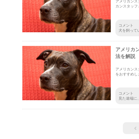
アメリカンス
カンスタッフ
アの抜け毛の
コメント
犬を飼って
毛が多い犬
きることは
アメリカ
法を解説
アメリカンス
をおすすめし
ここではアメ
コメント
見た途端に
闘犬らしい
くて少し驚