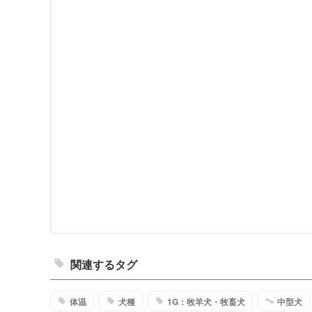
関連するタグ
体温
犬種
1G：牧羊犬・牧畜犬
中型犬