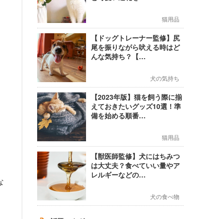
猫用品
【ドッグトレーナー監修】尻
尾を振りながら吠える時はど
んな気持ち？【…
犬の気持ち
【2023年版】猫を飼う際に揃
えておきたいグッズ10選！準
。
備を始める順番…
猫用品
【獣医師監修】犬にはちみつ
は大丈夫？食べていい量やア
レルギーなどの…
な
犬の食べ物