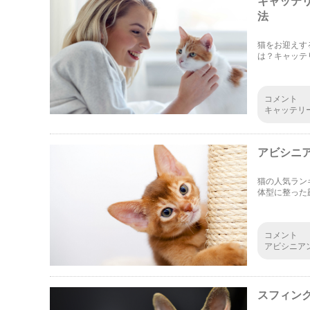
キャッテ
法
猫をお迎えす
は？キャッテ
コメント
キャッテリ
認可を受け
らキャッテ
アビシニ
猫の人気ラン
体型に整った
る方法をご紹
コメント
アビシニア
しくなるか
ルに発展す
スフィン