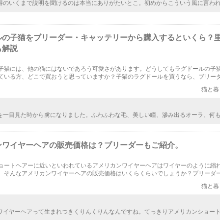
得のいくまで説明を聞けるのは本当にありがたいとこ。初めからこういう風に言わ
んなことは聞かないほうがいいのかなぁ」「聞いたら教えてくれるのかなぁ」とか
ことをためらわずに済むような気がして。
ルの子猫をブリーダー・キャッテリーから購入するといくら？
も解説
子猫には、他の猫にはないであろう可愛さがあります。どうしてもラグドールの子
ている方、どこで買おうと思っていますか？子猫のラグドールを買うなら、ブリー
めです。そして子猫のラグドールの里親になる方法もお話ししたいと思います。
猫と暮
を一目見た時から虜になりました。ふわふわな毛、美しい瞳、滲み出るオーラ、何
了されます。ぬいぐるみという単語から名前がきているというのも大きく頷けます
みのようですから。
ンワイヤーヘアの販売価格は？ブリーダーもご紹介。
ョートヘアーに近いといわれているアメリカンワイヤーヘアはワイヤーのように縮
。そんなアメリカンワイヤーヘアの販売価格はいくらくらいでしょうか？ブリーダ
ます。
猫と暮
ワイヤーヘアって生まれつきくりんくりんなんですね。てっきりアメリカンショー
の問題で毛がボサボサになってしまっているのかと思いました。失礼なこと考えち