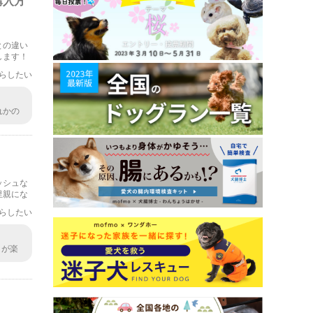
購入方
との違い
します！
らしたい
れかの
自分な
ッシュな
里親にな
らしたい
日が楽
トラブ