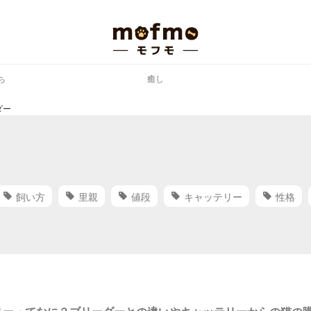
ち
癒し
ダー
飼い方
里親
値段
キャッテリー
性格