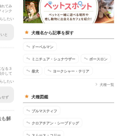
触れてみ
フィンク
ていま
らしたい
犬種名から記事を探す
ないと
画像と
ドーベルマン
ミニチュア・シュナウザー
ボースロン
になる３
柴犬
ヨークシャー・テリア
紹介して
見の内容
らしたい
犬種一覧
犬種図鑑
もせず
たり、
に所属
ブルマスティフ
を考え
ること
法も解
クロアチアン・シープドッグ
スムース・コリー