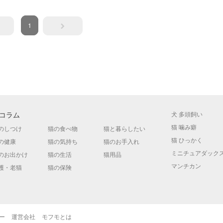
1
コラム
犬 多頭飼い
猫 噛み癖
のしつけ
猫の食べ物
猫と暮らしたい
猫 ひっかく
の健康
猫の気持ち
猫のお手入れ
ミニチュアダック
のお出かけ
猫の生活
猫用品
マンチカン
護・老猫
猫の保険
ー
運営会社
モフモとは