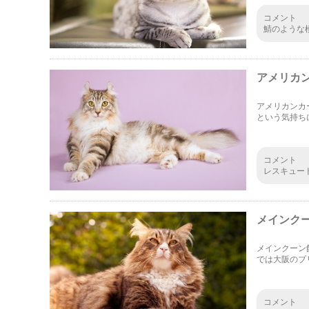
コメント
鯖のような
よ。第一印
のギャップ
アメリカ
アメリカンカ
という気持ち
コメント
レスキュー
の被災地へ
であること
メインク
メインクーン
では大阪のブ
にしてみてく
コメント