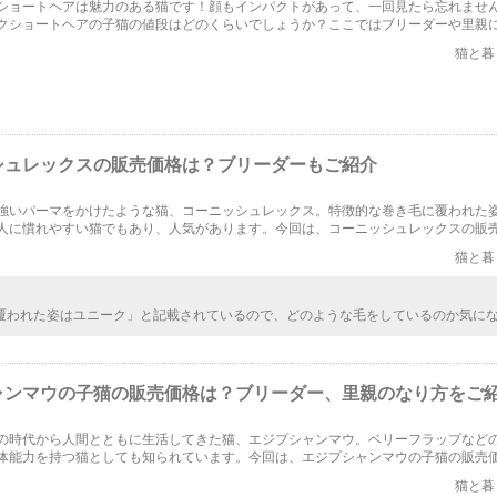
ショートヘアは魅力のある猫です！顔もインパクトがあって、一回見たら忘れませ
クショートヘアの子猫の値段はどのくらいでしょうか？ここではブリーダーや里親
いきます。
猫と暮
シュレックスの販売価格は？ブリーダーもご紹介
強いパーマをかけたような猫、コーニッシュレックス。特徴的な巻き毛に覆われた
人に慣れやすい猫でもあり、人気があります。今回は、コーニッシュレックスの販
報についてご紹介します。
猫と暮
覆われた姿はユニーク」と記載されているので、どのような毛をしているのか気に
しましたが、一枚だけで、それでは毛がどのようになっているのか見えなかったで
、ぜひとも拝見したかったです。
ャンマウの子猫の販売価格は？ブリーダー、里親のなり方をご
の時代から人間とともに生活してきた猫、エジプシャンマウ。ベリーフラップなど
体能力を持つ猫としても知られています。今回は、エジプシャンマウの子猫の販売
親のなり方について解説します。
猫と暮