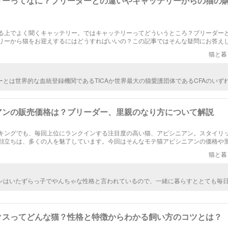
リーってなに？ブリーダーとの違いやキャッテリーからの猫の
る上でよく聞くキャッテリー。ではキャッテリーってどういうところ？ブリーダー
リーから猫をお迎えするにはどうすればいいの？この記事ではそんな疑問にお答え
猫と暮
ーとは世界的な血統登録機関であるTICAか世界最大の猫愛護団体であるCFAのいず
たブリーダーのことを指すんですね。初めて知ったのでとても参考になりました。
リーから猫を買いたいかも。
アンの販売価格は？ブリーダー、里親のなり方について解説
キングでも、毎回上位にランクインする注目度の高い猫、アビシニアン。スタイリ
顔立ちは、多くの人を魅了しています。今回はそんなモテ猫アビシニアンの価格や
介します。
猫と暮
ンはいたずらっ子でやんちゃな性格と言われているので、一緒に暮らすととても毎
もしれませんね。ただし、甘えん坊な子が多く、時には嫉妬心が強すぎて他の猫と
るので、注意が必要です。
クスってどんな猫？性格と特徴からわかる飼い方のコツとは？