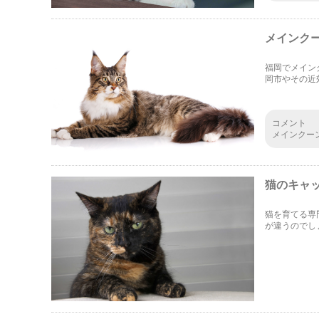
よ。
メインク
福岡でメイン
岡市やその近
ください。
コメント
メインクー
すよね。ブ
で、長期的
猫のキャ
猫を育てる専
が違うのでし
さん、一緒に