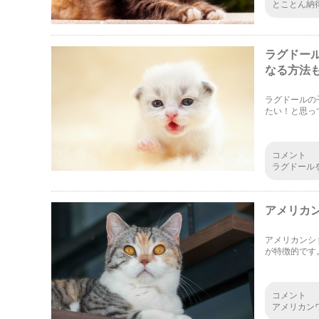
とことん納
ると、「こ
んで、聞く
ラグドー
なる方法
ラグドールの
たい！と思っ
うのがおすす
コメント
ラグドール
が素敵で魅
でぬいぐる
アメリカ
アメリカンシ
が特徴的です
したいと思い
コメント
アメリカン
の子が何か