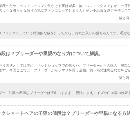
猫種のため、ペットショップで見かける事は滅多に無いスフィンクスですが、一度
のような滑らかな触り心地にファンになってしまう人も多い不思議な魅力を持つス
個性的な見た目と犬のように人懐っこい性格のギャップにはまる人が全世界に急増し
猫と暮
スフィンクスっていう特徴的な猫を知ってから、お気に入りの猫ちゃんです。毛が
のインパクトがあって、家族もみんな好きなんです。しょっちゅうスフィンクスの
て見ています。
値段は？ブリーダーや里親のなり方について解説。
飼う方法としては主に、ペットショップでの購入や、ブリーダーからの購入、里親
ます。今回ここでは、ブリーダーからソマリを買う金額、飼う為の注意点などをご
親になるための注意点も紹介するので、これからソマリを飼いたいとお考えの方必
猫と暮
ダー、知識の希薄なブリーダーは沢山いますよ。 親猫にさえエイズや白血病の検査
る自称ブリーダーもいます。 ただでさえ純血種は遺伝子的に持っている病気があっ
りケアが必要なんです。 それを加味したブリーダーはアメリカやヨーロッパの団体
、売るのを目的としてないためペットショップより価格は押さえています。 純血種
、価格設定含め、所属クラブ、親猫の遺伝子検査の有無(陽性or陰性)等を参考にされ
ックショートヘアの子猫の値段は？ブリーダーや里親になる方
ます。 猫ちゃんとの暮らしを悲しい思い出にしないためにも。