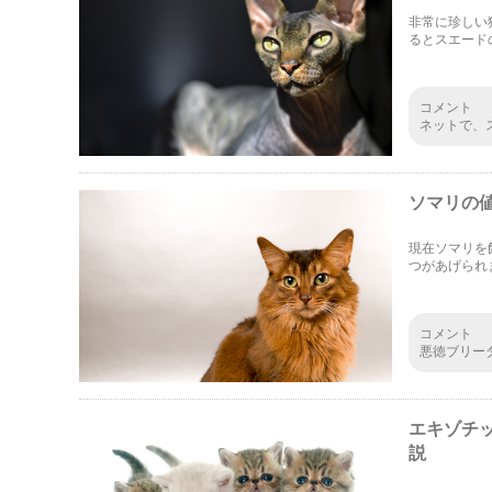
非常に珍しい
るとスエード
ス。 かなり
す。
コメント
ネットで、
いう見た目
かを検索し
ソマリの
現在ソマリを
つがあげられ
いきます。里
です。
コメント
悪徳ブリー
に繁殖して
ミックスよ
してますし
ているなら
エキゾチ
をお薦めし
説