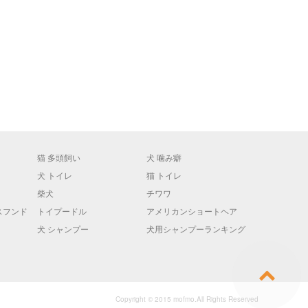
猫 多頭飼い
犬 噛み癖
犬 トイレ
猫 トイレ
柴犬
チワワ
スフンド
トイプードル
アメリカンショートヘア
犬 シャンプー
犬用シャンプーランキング
Copyright © 2015 mofmo.All Rights Reserved