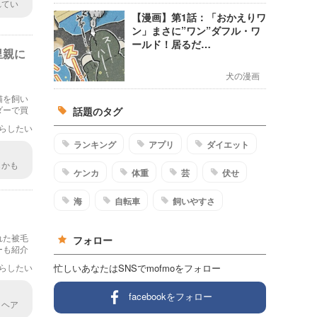
れてい
思い悩
【漫画】第1話：「おかえりワ
ン」まさに”ワン”ダフル・ワ
ールド！居るだ…
里親に
犬の漫画
猫を飼い
ダーで買
話題のタグ
らしたい
ランキング
アプリ
ダイエット
もかも
ケンカ
体重
芸
伏せ
。まる
海
自転車
飼いやすさ
れた被毛
フォロー
ーも紹介
忙しいあなたはSNSでmofmoをフォロー
らしたい
facebookをフォロー
トヘア
ゃった