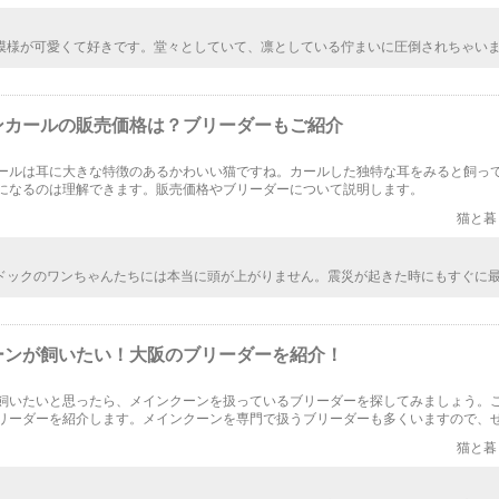
模様が可愛くて好きです。堂々としていて、凛としている佇まいに圧倒されちゃい
象は、ツンツンしてそうで近寄りにくそうって思ったんだけど、従順な性格らしく
に胸キュンです。
ンカールの販売価格は？ブリーダーもご紹介
ールは耳に大きな特徴のあるかわいい猫ですね。カールした独特な耳をみると飼っ
になるのは理解できます。販売価格やブリーダーについて説明します。
猫と暮
ドックのワンちゃんたちには本当に頭が上がりません。震災が起きた時にもすぐに
行って、任務をこなしている姿をテレビで拝見したことがありました。彼らの犬生
を祈るばかりです。
ーンが飼いたい！大阪のブリーダーを紹介！
飼いたいと思ったら、メインクーンを扱っているブリーダーを探してみましょう。
リーダーを紹介します。メインクーンを専門で扱うブリーダーも多くいますので、
ださい。
猫と暮