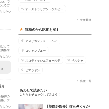
んね。で
になる方
オーストラリアン・ケルピー
らしたい
犬種図鑑
猫種名から記事を探す
アメリカンショートヘア
姿はとて
売価格や
ロシアンブルー
らしたい
スコティッシュフォールド
ペルシャ
なり、
ヒマラヤン
す。特
猫種一覧
紹介
あわせて読みたい
こちらもチェックしてみよう！
の独特の
価格、ブ
【獣医師監修】猫も鼻くそが
らしたい