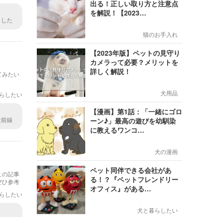
出る！正しい取り方と注意点
を解説！【2023…
ました
て、そ
猫のお手入れ
【2023年版】ペットの見守り
カメラって必要？メリットを
詳しく解説！
てみたい
犬用品
らしたい
【漫画】第1話：「一緒にゴロ
最前線
ーン♪」最高の遊びを幼馴染
が幸せ
に教えるワンコ…
犬の漫画
ペット同伴できる会社があ
この記事
る！？『ペットフレンドリー
ぜひ参考
オフィス』がある…
らしたい
犬と暮らしたい