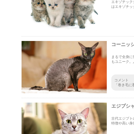
エキゾチック
はエキゾチッ
法も紹介して
コーニッ
まるで全身に
もユニーク。
ブリーダー情
コメント
「巻き毛に
フォトを探
徴的なお姿
エジプシ
古代エジプト
特徴や高い身
リーダーや里