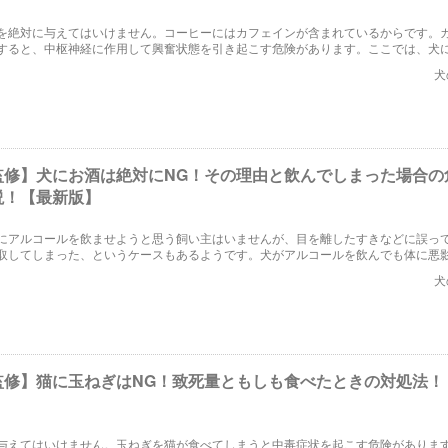
を絶対に与えてはいけません。コーヒーにはカフェインが含まれているからです。
すると、中枢神経に作用して興奮状態を引き起こす危険があります。ここでは、犬
の摂取量や、口にしてしまった場合の対処法について取り上げます。
犬
監修】犬にお酒は絶対にNG！その理由と飲んでしまった場合の
説！【最新版】
にアルコールを飲ませようと思う飼い主はいませんが、目を離したすきなどに誤っ
取してしまった、というケースもあるようです。犬がアルコールを飲んでも体に悪
か。飲んでしまった場合、どんな症状が出ることがあるのでしょうか。詳しく解説
犬
監修】猫に玉ねぎはNG！致死量ともしも食べたときの対処法！
与えてはいけません。玉ねぎを猫が食べてしまうと中毒症状を起こす危険がありま