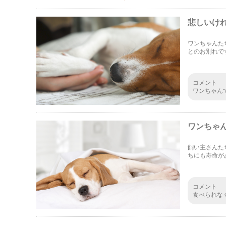
悲しいけ
ワンちゃんた
とのお別れで
身体のケアに
ます。
コメント
ワンちゃん
御飯を食べ
式も済ませ
を少し曲げ
たので 勉
ワンちゃ
飼い主さんた
ちにも寿命が
よ、私たちは
コメント
食べられな
ないですね
ように感じ