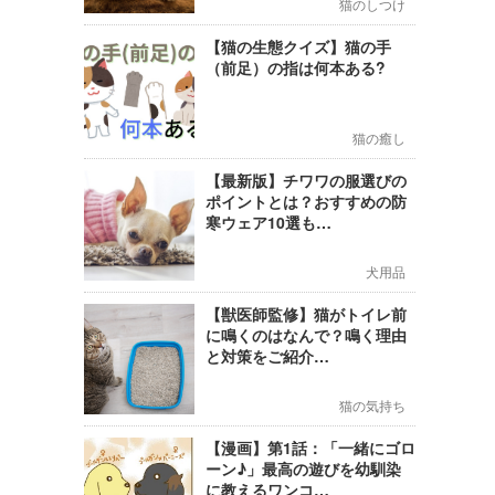
猫のしつけ
【猫の生態クイズ】猫の手
（前足）の指は何本ある?
猫の癒し
【最新版】チワワの服選びの
ポイントとは？おすすめの防
寒ウェア10選も…
犬用品
【獣医師監修】猫がトイレ前
に鳴くのはなんで？鳴く理由
と対策をご紹介…
猫の気持ち
【漫画】第1話：「一緒にゴロ
ーン♪」最高の遊びを幼馴染
に教えるワンコ…