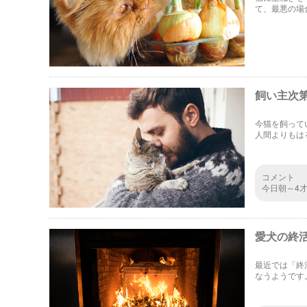
て、最悪の場
が玉ねぎを食
飼い主次
今猫を飼って
人間よりもは
なければなり
コメント
今日朝～4
炎でした、
愛犬の終
最近では「終
なうようです
ようにそうし
紹介しますね