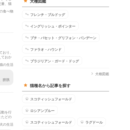
犬種図鑑
死量、猫
の食べ物
フレンチ・ブルドッグ
イングリッシュ・ポインター
プチ・バセット・グリフォン・バンデーン
ファラオ・ハウンド
ており、
えておか
ブラジリアン・ガード・ドッグ
猫の生活
犬種図鑑
、膀胱
猫種名から記事を探す
スコティッシュフォールド
ロシアンブルー
活動を行
またどの
情報をご
スコティッシュフォールド
ラグドール
犬の生活