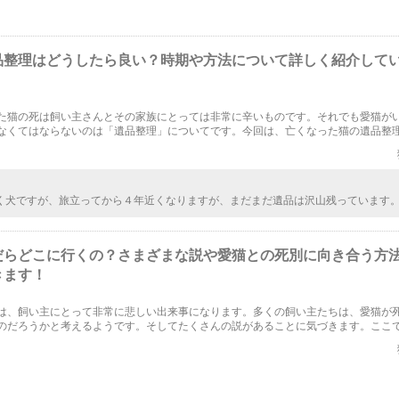
品整理はどうしたら良い？時期や方法について詳しく紹介して
た猫の死は飼い主さんとその家族にとっては非常に辛いものです。それでも愛猫が
なくてはならないのは「遺品整理」についてです。今回は、亡くなった猫の遺品整
した。遺品整理をどうしようか迷っているのであれば、ぜひ参考にしてくださいね
く犬ですが、旅立ってから４年近くなりますが、まだまだ遺品は沢山残っています
いまとめますがどうしても処分できず、そこからあれもこれもと手元に残すの繰り
4カ月、一緒に暮らしていた愛犬の物をそう簡単に処分出来ないが本心です。でもいつ
はいけないと思っています。それがいつになるか私自身にもわかりません。もう暫
だらどこに行くの？さまざまな説や愛猫との死別に向き合う方
おくつもりです。
きます！
は、飼い主にとって非常に悲しい出来事になります。多くの飼い主たちは、愛猫が
のだろうかと考えるようです。そしてたくさんの説があることに気づきます。ここ
猫との死別後に経験するペットロスを和らげる方法などをまとめてみました！