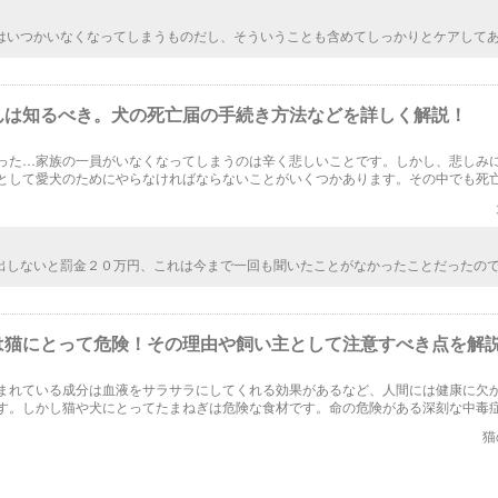
はいつかいなくなってしまうものだし、そういうことも含めてしっかりとケアして
トを飼うってことですよね。でも自分が先に死んでしまうかもしれないってのは、
は一人暮らしでペットを飼う人も多いし、万が一のことも考えておかないといけま
んは知るべき。犬の死亡届の手続き方法などを詳しく解説！
った…家族の一員がいなくなってしまうのは辛く悲しいことです。しかし、悲しみ
として愛犬のためにやらなければならないことがいくつかあります。その中でも死
説していきます。愛犬のためにできることを精一杯愛情込めてしてあげてください
出しないと罰金２０万円、これは今まで一回も聞いたことがなかったことだったの
、「本当？」という言葉が口をついて出てきました。罰金の額はわかりましたが、
ものなのでしょうか？？
は猫にとって危険！その理由や飼い主として注意すべき点を解
まれている成分は血液をサラサラにしてくれる効果があるなど、人間には健康に欠
す。しかし猫や犬にとってたまねぎは危険な食材です。命の危険がある深刻な中毒
ません。なぜたまねぎは猫にとって有害な食材なのでしょうか。飼い主として注意
猫
た！