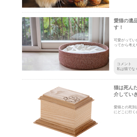
愛猫の遺
す！
可愛がってい
ってから考え
て調べてみま
コメント
私は猫でな
処分をと思
す。18年
分しなくて
猫は死ん
せず置いて
介してい
愛猫との死別
にどこに行く
らの説や、愛