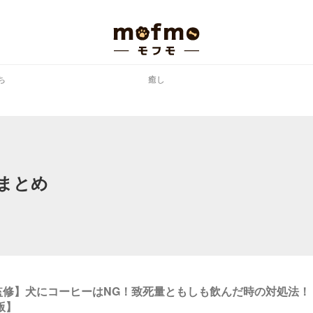
ち
癒し
まとめ
監修】犬にコーヒーはNG！致死量ともしも飲んだ時の対処法！
版】