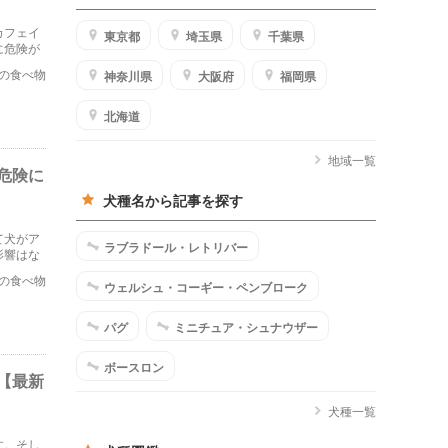
カフェイ
東京都
埼玉県
千葉県
に危険が
の食べ物
神奈川県
大阪府
福岡県
北海道
地域一覧
危険に
犬種名から記事を探す
て犬がア
ラブラドール・レトリバー
影響はな
していき
の食べ物
ウェルシュ・コーギー・ペンブローク
パグ
ミニチュア・シュナウザー
ボースロン
【最新
犬種一覧
す。そし