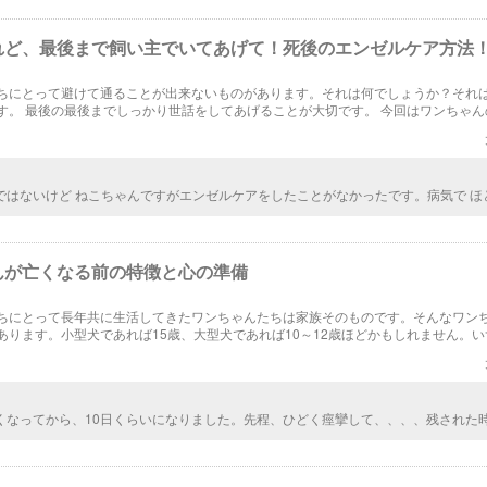
れど、最後まで飼い主でいてあげて！死後のエンゼルケア方法
ちにとって避けて通ることが出来ないものがあります。それは何でしょうか？それ
す。 最後の最後までしっかり世話をしてあげることが大切です。 今回はワンちゃん
ついてご紹介したいと思います。死後の身体のケアの事を一般的に「エンゼルケア
ではないけど ねこちゃんですがエンゼルケアをしたことがなかったです。病気で ほ
られなかったせいか 特に汚れてしまうことがありませんでした。 翌日には 火葬して
たのですが 手足は 伸ばしたままでした。 もし、また動物さんを看とることがあれば
たりして自然な形にしてあげたいと思います。お水は使わないほうがいいとか知ら
強になりました。ありがとうございます。
んが亡くなる前の特徴と心の準備
ちにとって長年共に生活してきたワンちゃんたちは家族そのものです。そんなワン
あります。小型犬であれば15歳、大型犬であれば10～12歳ほどかもしれません。
出来るだけ最後までワンちゃんが幸せであってほしいと願うものではないでしょう
くなってから、10日くらいになりました。先程、ひどく痙攣して、、、、残された
、、、、、生命有る限り全力で生きるんだよ？と、ちいさな身体全身で教えてくれ
ます。