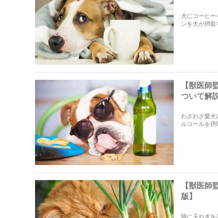
犬にコーヒー
ンを犬が摂取
及ぶコーヒー
【獣医師
ついて解
わざわざ愛犬
ルコールを摂
いのでしょう
ます！
【獣医師
版】
猫に玉ねぎを