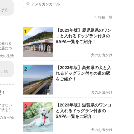
アメリカンカール
あげる
盲点で
猫種一覧
せん
【2023年版】鹿児島県のワン
1
コと入れるドッグラン付きの
SAPA一覧をご紹介！
に暮れる
亡届につ
。
犬のお出かけ
犬の生活
【2023年版】高知県の犬と入
2
で、読
れるドッグラン付きの道の駅
罰則は
をご紹介！
説！
犬のお出かけ
【2023年版】滋賀県のワンコ
かせない
3
症状を引
と入れるドッグラン付きの
すべき点
SAPA一覧をご紹介！
の食べ物
犬のお出かけ