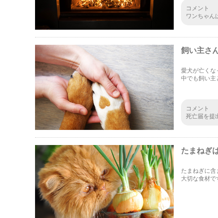
コメント
ワンちゃん
ことがペッ
した。最近
ね。
飼い主さ
愛犬が亡くな
中でも飼い主
いて、今回解
コメント
死亡届を提
んで瞬間に
どのような
たまねぎ
たまねぎに含
大切な食材で
き起こしかね
をまとめまし