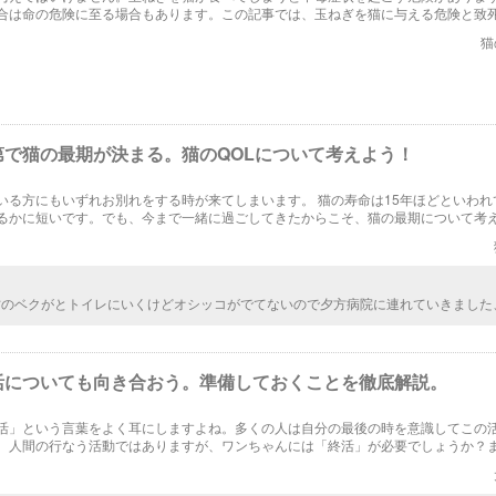
合は命の危険に至る場合もあります。この記事では、玉ねぎを猫に与える危険と致
べてしまった際の対処法をご紹介します。
猫
第で猫の最期が決まる。猫のQOLについて考えよう！
いる方にもいずれお別れをする時が来てしまいます。 猫の寿命は15年ほどといわれ
るかに短いです。でも、今まで一緒に過ごしてきたからこそ、猫の最期について考
ません。 今回は、猫のQOLについてお話していきます。
才のベクがとトイレにいくけどオシッコがでてないので夕方病院に連れていきました
点滴と注射で今少しオシッコがでました、様子みてみます
活についても向き合おう。準備しておくことを徹底解説。
活」という言葉をよく耳にしますよね。多くの人は自分の最後の時を意識してこの
。人間の行なう活動ではありますが、ワンちゃんには「終活」が必要でしょうか？
た活動を行うことが出来るでしょうか？今回はワンちゃんの終活について、様々な
。