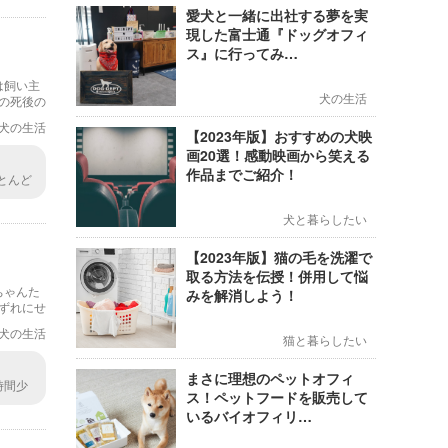
愛犬と一緒に出社する夢を実
現した富士通『ドッグオフィ
！
ス』に行ってみ…
は飼い主
犬の生活
の死後の
」と呼び
犬の生活
【2023年版】おすすめの犬映
画20選！感動映画から笑える
作品までご紹介！
とんど
 お葬
 手足
犬と暮らしたい
なかっ
【2023年版】猫の毛を洗濯で
取る方法を伝授！併用して悩
ちゃんた
みを解消しよう！
いずれにせ
か？
犬の生活
猫と暮らしたい
まさに理想のペットオフィ
時間少
ス！ペットフードを販売して
ている
いるバイオフィリ…