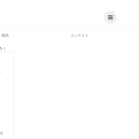
漫画
コンテスト
介！
保
、
22