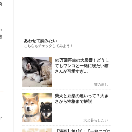
術
も
費
あわせて読みたい
こちらもチェックしてみよう！
63万回再生の大反響！どうし
てもワンコと一緒に寝たい猫
さんが可愛すぎ…
猫の癒し
柴犬と豆柴の違いって？大き
さから性格まで解説
ド
犬と暮らしたい
【漫画】第1話：「一緒にゴロ