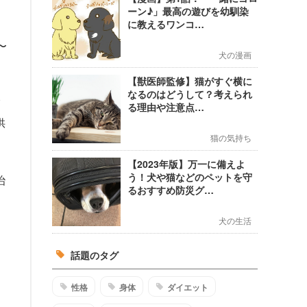
ーン♪」最高の遊びを幼馴染
に教えるワンコ…
ー
〜
犬の漫画
【獣医師監修】猫がすぐ横に
なるのはどうして？考えられ
イ
る理由や注意点…
供
猫の気持ち
【2023年版】万一に備えよ
う！犬や猫などのペットを守
治
るおすすめ防災グ…
犬の生活
話題のタグ
性格
身体
ダイエット