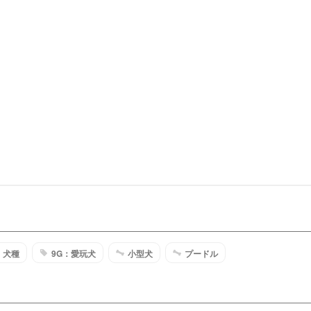
犬種
9G：愛玩犬
小型犬
プードル