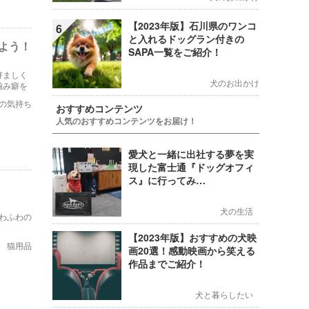
【2023年版】石川県のワンコ
6
と入れるドッグラン付きの
よう！
SAPA一覧をご紹介！
好ましく
犬のお出かけ
噛み癖を
の気持ち
おすすめコンテンツ
人気のおすすめコンテンツをお届け！
愛犬と一緒に出社する夢を実
現した富士通『ドッグオフィ
ス』に行ってみ…
犬の生活
わふわの
【2023年版】おすすめの犬映
猫用品
画20選！感動映画から笑える
作品までご紹介！
犬と暮らしたい