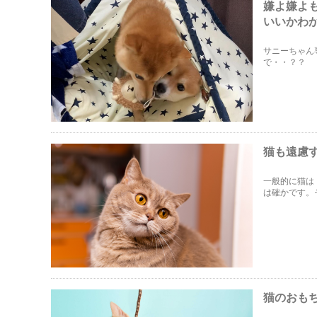
嫌よ嫌よ
いいかわ
サニーちゃん
で・・？？
猫も遠慮
一般的に猫は
は確かです。
うな行動の背
えていきます
猫のおも