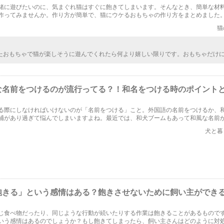
緒に遊びたいのに、気まぐれ猫はすぐに飽きてしまいます。そんなとき、簡単な材
作ってみませんか。作り方が簡単で、猫にウケるおもちゃの作り方をまとめました
猫
たおもちゃで猫が楽しそうに遊んでくれたら何より嬉しい限りです。おもちゃだけ
姿を早く見たいです。楽しく遊んでくれるおもちゃ作りトライです。せっせとやり
な名前をつけるのが流行ってる？！和名をつける時のポイント
る際にしなければいけないのが「名前をつける」こと。外国語の名前をつけるか、
補があり過ぎて悩んでしまいますよね。最近では、和犬ブームもあって和風な名前
れで今回は、犬に和名をつけるときのポイントや犬に自分の名前を覚えさせるため
犬と暮
飽きる」という感情はある？飽きさせないために飼い主ができ
じ食べ物だったり、同じような行動が続いたりする作業は飽きることがあるもので
いう感情はあるのでしょうか？もし飽きてしまったら、飼い主さんはどのように対