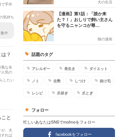
犬の生活
料で手作
。
【漫画】第1話：「誰か来
の気持ち
た？！」おしりで飼い主さん
を守るニャンコが尊…
に集中
まぁ
猫の漫画
とは？
話題のタグ
和風な名
アレルギー
長生き
ダイエット
が人気の
の方法を
らしたい
ノミ
去勢
しつけ
抜け毛
レシピ
爪研ぎ
爪とぎ
フォロー
ること
忙しいあなたはSNSでmofmoをフォロー
すが、犬
facebookをフォロー
処すれば