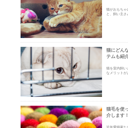
猫がおもちゃ
と、飼い主さ
なりの理由が
す。
猫にどん
テムも紹
猫を室内飼い
なメリットが
におすすめの
猫毛を使
介します
近年愛猫家た