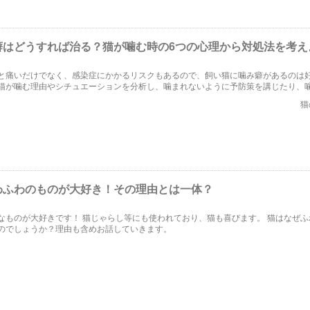
癖はどうすれば治る？猫が噛む時の6つの心理から対処法を考え
と痛いだけでなく、感染症にかかるリスクもあるので、飼い猫に噛み癖があるのは
猫が噛む理由やシチュエーションを分析し、噛まれないように予防策を講じたり、
きるでしょう。この記事では猫が噛む時の6つの心理と対処法を取り上げます。
猫
わふわのものが大好き！その理由とは一体？
なものが大好きです！ 猫じゃらし等にも使われており、猫も喜びます。 猫はなぜふ
のでしょうか？理由も含めお話していきます。