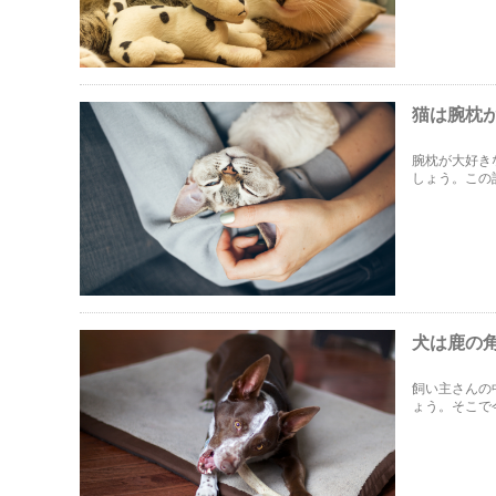
猫は腕枕
腕枕が大好き
しょう。この
のように腕枕
犬は鹿の
飼い主さんの
ょう。そこで
際に注意した