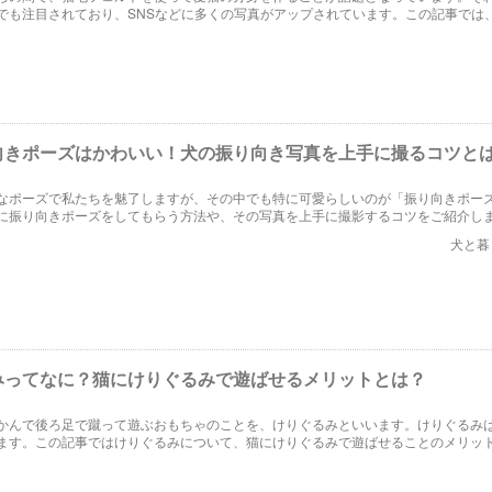
でも注目されており、SNSなどに多くの写真がアップされています。この記事では
きている猫毛フェルトの魅力やその作り方、オーダーできるお店などをご紹介して
向きポーズはかわいい！犬の振り向き写真を上手に撮るコツと
なポーズで私たちを魅了しますが、その中でも特に可愛らしいのが「振り向きポー
に振り向きポーズをしてもらう方法や、その写真を上手に撮影するコツをご紹介し
犬と暮
みってなに？猫にけりぐるみで遊ばせるメリットとは？
かんで後ろ足で蹴って遊ぶおもちゃのことを、けりぐるみといいます。けりぐるみ
ます。この記事ではけりぐるみについて、猫にけりぐるみで遊ばせることのメリッ