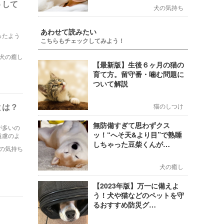
うして
犬の気持ち
あわせて読みたい
ったよう
こちらもチェックしてみよう！
犬の癒し
【最新版】生後６ヶ月の猫の
育て方。留守番・噛む問題に
ついて解説
とは？
猫のしつけ
無防備すぎて思わずクス
が多いの
ッ！“へそ天&より目”で熟睡
遠慮のよ
疑問に答
しちゃった豆柴くんが…
の気持ち
犬の癒し
【2023年版】万一に備えよ
う！犬や猫などのペットを守
るおすすめ防災グ…