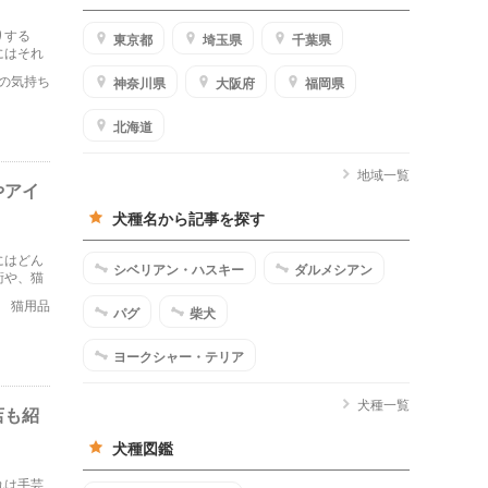
りする
東京都
埼玉県
千葉県
にはそれ
介しま
の気持ち
神奈川県
大阪府
福岡県
北海道
地域一覧
やアイ
犬種名から記事を探す
にはどん
シベリアン・ハスキー
ダルメシアン
術や、猫
猫用品
パグ
柴犬
ヨークシャー・テリア
犬種一覧
店も紹
犬種図鑑
れは手芸