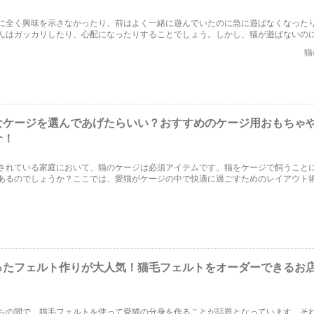
に全く興味を示さなかったり、前はよく一緒に遊んでいたのに急に遊ばなくなった
んはガッカリしたり、心配になったりすることでしょう。しかし、猫が遊ばないの
あります。この記事では、考えられる6つの理由と猫が遊ばない時の対処方法をご紹
猫
なケージを選んであげたらいい？おすすめのケージ用おもちゃ
介！
されている家庭において、猫のケージは必須アイテムです。猫をケージで飼うこと
あるのでしょうか？ここでは、愛猫がケージの中で快適に過ごすためのレイアウト
ケージ用のおもちゃなどについて詳しく解説していきます！
ったフェルト作りが大人気！猫毛フェルトをオーダーできるお
！
ちの間で、猫毛フェルトを使って愛猫の分身を作ることが話題となっています。そ