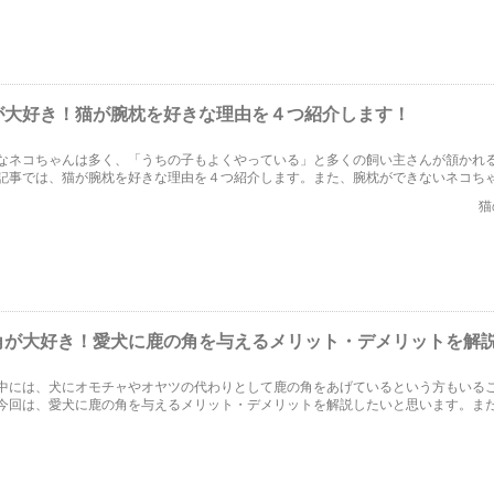
が大好き！猫が腕枕を好きな理由を４つ紹介します！
なネコちゃんは多く、「うちの子もよくやっている」と多くの飼い主さんが頷かれ
記事では、猫が腕枕を好きな理由を４つ紹介します。また、腕枕ができないネコち
をしてあげられるかも解説したいと思います。
猫
角が大好き！愛犬に鹿の角を与えるメリット・デメリットを解
中には、犬にオモチャやオヤツの代わりとして鹿の角をあげているという方もいる
今回は、愛犬に鹿の角を与えるメリット・デメリットを解説したいと思います。ま
い点についても取り上げたいと思います。