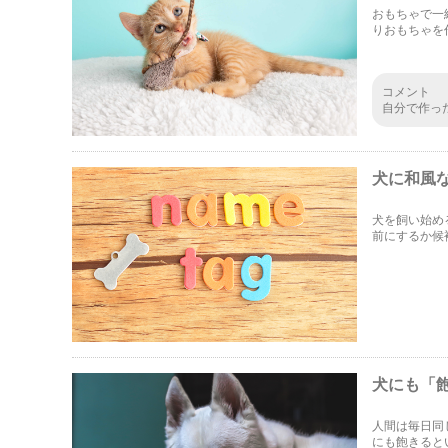
おもちゃで一
りおもちゃを
コメント
自分で作っ
してくれる
す。
犬に和風
犬を飼い始め
前にするか候
ようです。そ
紹介します。
犬にも「
人間は毎日同
にも飽きると