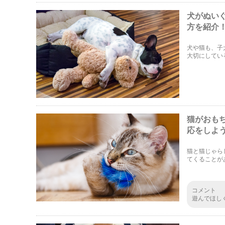
犬がぬい
方を紹介
犬や猫も、子
大切にしてい
記事ではその
します！
猫がおも
応をしよ
猫と猫じゃら
てくることが
コメント
遊んでほし