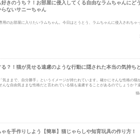
も好きのうち？！お部屋に侵入してくる自由なラムちゃんにど
からないサニーちゃん
専用のお部屋に入りたいラムちゃん。今日はとうとう、ラムちゃんに侵入されちゃ
する？！猫が見せる遠慮のような行動に隠された本当の気持ち
「気ままで、自分勝手」というイメージが持たれています。確かにそんな性格の猫
そんな自由気ままな性格だと言われている猫も遠慮することがあるのでしょうか？
後にはどんな気持ちが隠れているのでしょうか？今回は「猫も遠慮する？」という
猫
。
ちゃを手作りしよう【簡単】猫じゃらしや知育玩具の作り方！