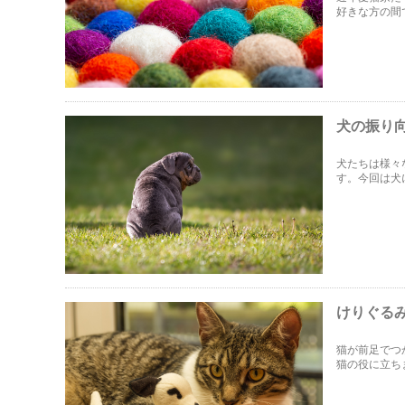
好きな方の間
目が集まって
と思います！
犬の振り
犬たちは様々
す。今回は犬
けりぐる
猫が前足でつ
猫の役に立ち
紹介します。