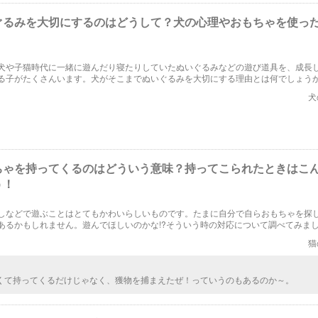
ぐるみを大切にするのはどうして？犬の心理やおもちゃを使っ
！
犬や子猫時代に一緒に遊んだり寝たりしていたぬいぐるみなどの遊び道具を、成長
る子がたくさんいます。犬がそこまでぬいぐるみを大切にする理由とは何でしょうか
理由について詳しく解説します。またおもちゃを使って愛犬とどんな遊びができる
犬
ちゃを持ってくるのはどういう意味？持ってこられたときはこ
う！
しなどで遊ぶことはとてもかわいらしいものです。たまに自分で自らおもちゃを探
あるかもしれません。遊んでほしいのかな!?そういう時の対応について調べてみま
猫
くて持ってくるだけじゃなく、獲物を捕まえたぜ！っていうのもあるのか～。