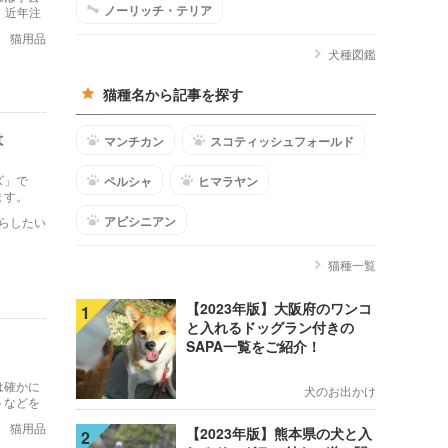
ノーリッチ・テリア
、近年注
いきたい
猫用品
犬種図鑑
猫種名から記事を探す
は
マンチカン
スコティッシュフォールド
ズ」で
ペルシャ
ヒマラヤン
ます。
アビシニアン
らしたい
猫種一覧
【2023年版】大阪府のワンコ
1
と入れるドッグラン付きの
SAPA一覧をご紹介！
は確かに
犬のお出かけ
トなどを
猫用品
【2023年版】熊本県の犬と入
2