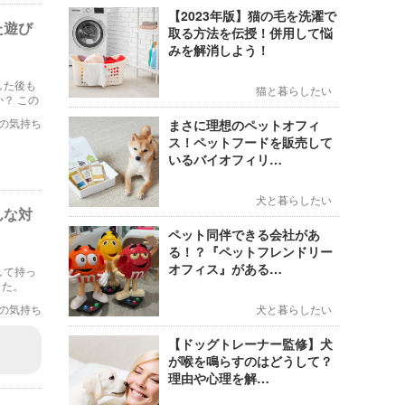
【2023年版】猫の毛を洗濯で
た遊び
取る方法を伝授！併用して悩
みを解消しよう！
した後も
猫と暮らしたい
？ この
かも紹介
の気持ち
まさに理想のペットオフィ
ス！ペットフードを販売して
いるバイオフィリ…
犬と暮らしたい
んな対
ペット同伴できる会社があ
る！？『ペットフレンドリー
オフィス』がある…
して持っ
した。
の気持ち
犬と暮らしたい
【ドッグトレーナー監修】犬
が喉を鳴らすのはどうして？
理由や心理を解…