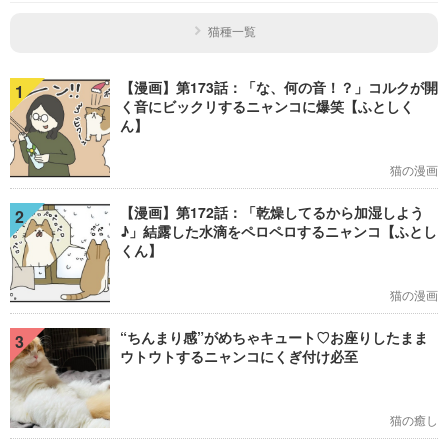
猫種一覧
【漫画】第173話：「な、何の音！？」コルクが開
1
く音にビックリするニャンコに爆笑【ふとしく
ん】
猫の漫画
【漫画】第172話：「乾燥してるから加湿しよう
2
♪」結露した水滴をペロペロするニャンコ【ふとし
くん】
猫の漫画
“ちんまり感”がめちゃキュート♡お座りしたまま
3
ウトウトするニャンコにくぎ付け必至
猫の癒し