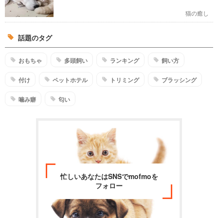
猫の癒し
話題のタグ
おもちゃ
多頭飼い
ランキング
飼い方
付け
ペットホテル
トリミング
ブラッシング
噛み癖
匂い
忙しいあなたはSNSでmofmoを
フォロー