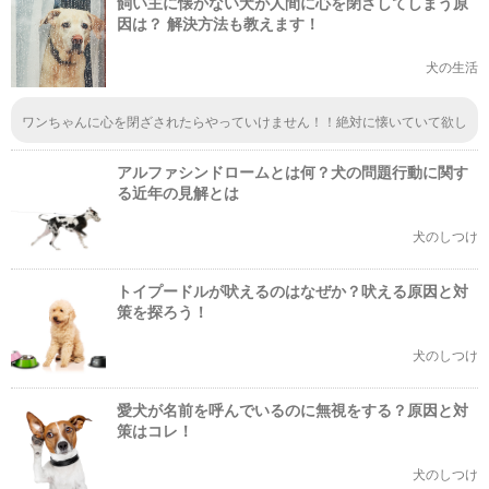
飼い主に懐かない犬が人間に心を閉ざしてしまう原
す（笑）とても可愛くて愛おしいのですが、寝てくれなく困ります。しょう
がないので家事を中断して一緒に寝てあげるんです。あくまでも寝たフリで
因は？ 解決方法も教えます！
すがまるで赤ちゃんの寝かしつけ？(T . T)私も構いすぎないよう気をつけて
ますが。たまにはいいかーと諦めてます。
犬の生活
ワンちゃんに心を閉ざされたらやっていけません！！絶対に懐いていて欲し
いから、しつけはうまく褒めながらやってあげます！ 人間と一緒で、怒っ
てばかりいると拗ねちゃうし、こっちのこと嫌いになるのは当たり前ですよ
アルファシンドロームとは何？犬の問題行動に関す
ね〜。
る近年の見解とは
犬のしつけ
トイプードルが吠えるのはなぜか？吠える原因と対
策を探ろう！
犬のしつけ
愛犬が名前を呼んでいるのに無視をする？原因と対
策はコレ！
犬のしつけ