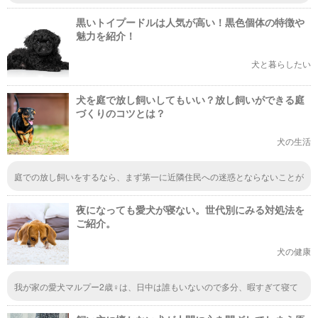
犬に主導権があるので引っ張り回されていて見てて不安になります。
黒いトイプードルは人気が高い！黒色個体の特徴や
魅力を紹介！
犬と暮らしたい
犬を庭で放し飼いしてもいい？放し飼いができる庭
づくりのコツとは？
犬の生活
庭での放し飼いをするなら、まず第一に近隣住民への迷惑とならないことが
重要です。 庭であっても、毎日威嚇して吠えるような犬を放し飼いすべき
ではありません。 フェンスの隙間から噛みつこうとすることすらありま
夜になっても愛犬が寝ない。世代別にみる対処法を
す。
ご紹介。
犬の健康
我が家の愛犬マルプー2歳♀は、日中は誰もいないので多分、暇すぎて寝て
いると思われますが。。。たまに平日休みで私が家にいると、全く寝てくれ
ず、ずっと付いてきます。ウトウトして眠そうなのに、ずっと私を見ていま