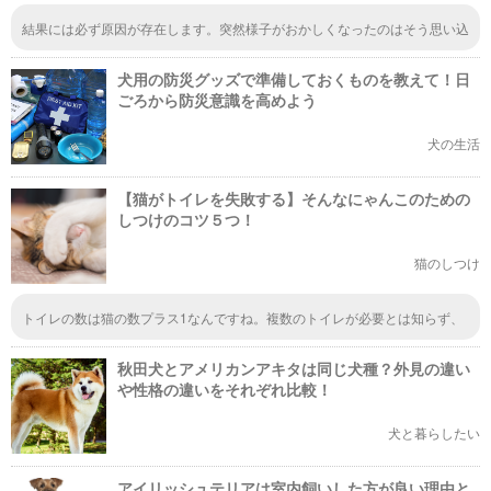
結果には必ず原因が存在します。突然様子がおかしくなったのはそう思い込
んでいるだけなのかもしれません。飼い主が愛犬にあまり関心がなければ、
ふてくされるのも当然ですよね。愛情が不足することのないようにしたいで
犬用の防災グッズで準備しておくものを教えて！日
すね。
ごろから防災意識を高めよう
犬の生活
【猫がトイレを失敗する】そんなにゃんこのための
しつけのコツ５つ！
猫のしつけ
トイレの数は猫の数プラス1なんですね。複数のトイレが必要とは知らず、
一つしか置いていませんでした。早速新たにトイレを用意してあげようと思
います。いくつか置いておくことで、その中から気にいる場所が見つかるか
秋田犬とアメリカンアキタは同じ犬種？外見の違い
もしれないですね。
や性格の違いをそれぞれ比較！
犬と暮らしたい
アイリッシュテリアは室内飼いした方が良い理由と