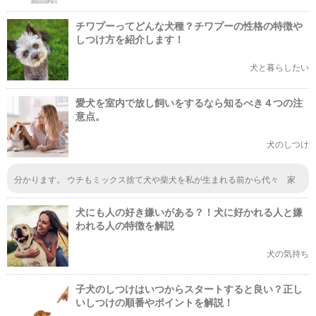
チワプーってどんな犬種？チワプーの性格の特徴や
しつけ方を紹介します！
犬と暮らしたい
愛犬を室内で放し飼いをするなら知るべき４つの注
意点。
犬のしつけ
分かります。 ウチもミックス捨て犬や柴犬を私が生まれる前から代々 家
には、犬がいました。 昭和の祖母達は、まだ家の中で飼う時代でなかった
ですが、私が当時20歳の頃から 家中で中型犬を飼っておどかれてたのを覚
犬にも人の好き嫌いがある？！犬に好かれる人と嫌
えてます。 その頃から、ずっと フリーです。 カードとか噛まれたくない
ものは、スプレーや保護剤、など色々アイテムも有ります。 留守番で、何
われる人の特徴を解説
時間も 狭い動きができないのもストレスが溜まるとおもう。 隣の犬も日
中 吠えてばかりです。 しつけがある程度できた時と 成犬なれば、落ち着
犬の気持ち
くのでフリーでも いいとおもう。
子犬のしつけはいつからスタートすると良い？正し
いしつけの順番やポイントを解説！