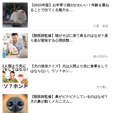
【2023年版】お年寄り猫がかわいい！年齢を重ね
ることで出てくる魅力を…
介護・老猫
【獣医師監修】猫がそばに来て座るのはなぜ？座
り姿が意味する心理状態…
猫の気持ち
【犬の迷信クイズ】犬は人間より先に食事をして
はならない。ウソ？ホン…
犬の癒し
【獣医師監修】鼻がピクピクしているのはなぜ？
犬の鼻が動くメカニズム…