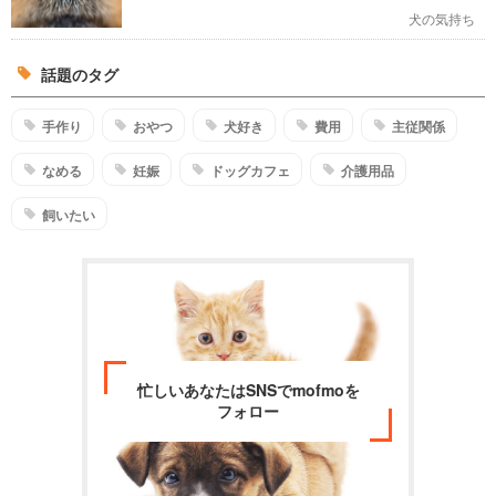
犬の気持ち
話題のタグ
手作り
おやつ
犬好き
費用
主従関係
なめる
妊娠
ドッグカフェ
介護用品
飼いたい
忙しいあなたはSNSでmofmoを
フォロー