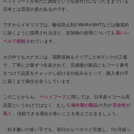
ペットフードが未だに雑貨という位置付けになったままでいる
日本とは雲泥の差があるのです。
ですからイギリスでは、酸化防止剤のBHAやBHTなどは徹底的
に抜くように指導されるほど、添加物の使用についても
高いレ
ベルで規制
されています。
その中でもカナガンは、国際規格をクリアしたAランクの工場
で、丁寧に少量ずつ生産されて、完成後の製品にもフード番号
をつけて品質をチェックし続ける仕組みをとって、購入者の手
に届くまで責任を全うしています。
このことからも、
ペットフード
に関しては、日本産イコール高
品質というわけではなく、むしろ
海外製の製品
の方が
安全性が
高く
、信頼できる場合が多いことを覚えておきましょう。
「好き嫌いの多い子でも、初日からペロリと完食し、1か月経っ