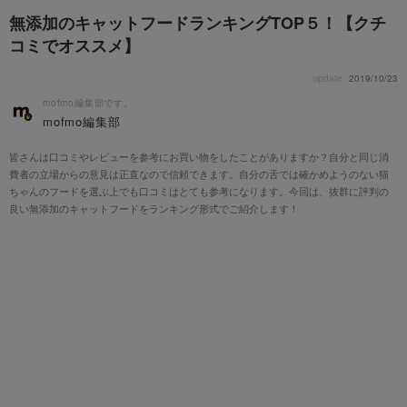
無添加のキャットフードランキングTOP５！【クチ
コミでオススメ】
update
2019/10/23
mofmo編集部です。
mofmo編集部
皆さんは口コミやレビューを参考にお買い物をしたことがありますか？自分と同じ消
費者の立場からの意見は正直なので信頼できます。自分の舌では確かめようのない猫
ちゃんのフードを選ぶ上でも口コミはとても参考になります。今回は、抜群に評判の
良い無添加のキャットフードをランキング形式でご紹介します！