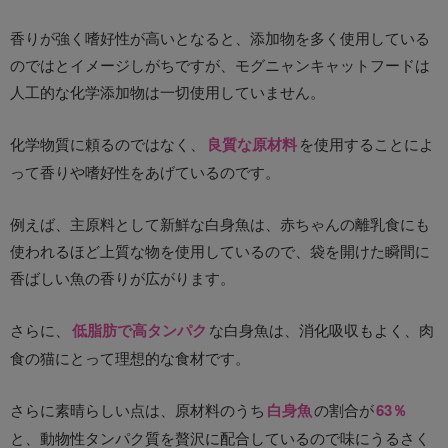
香りが強く嗜好性が高いとなると、添加物を多く使用している
のではとイメージしがちですが、モグニャンキャットフードは
人工的な化学添加物は一切使用していません。
化学物質に頼るのではなく、
良質な原材料
を使用することによ
って香りや嗜好性をあげているのです。
例えば、主原料として新鮮な白身魚は、赤ちゃんの離乳食にも
使われるほど上質な物を使用しているので、袋を開けた瞬間に
香ばしい魚の香りが広がります。
さらに、
低脂肪で高タンパク
な白身魚は、消化吸収もよく、肉
食の猫にとって理想的な食材です。
さらに素晴らしい点は、原材料のうち
白身魚
の割合が
63％
と、動物性タンパク質を贅沢に配合しているので味にうるさく