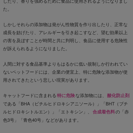
したり、香りを強めるために食品に使用されるようになりまし
た。
しかしそれらの添加物は発がん性物質を作り出したり、正常な
成長を妨げたり、アレルギーを引き起こすなど、望む効果以上
の害を及ぼすことが時間と共に判明し、食品に使用する危険性
が訴えられるようになりました。
人間に対する食品基準よりもはるかに低い規制しか行われてい
ないペットフードには、企業の便宜上、特に危険な添加物が使
用されてきたという悲しい現実があります。
キャットフードに含まれる
特に危険
な添加物には、
酸化防止剤
である「BHA（ビチルヒドロキシアニソール）」「BHT（ブチ
ルヒドロキシトルエン）」「エトキシン」、
合成着色料
の「赤
色3号」「青色40号」などがあります。