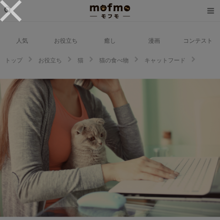
人気
お役立ち
癒し
漫画
コンテスト
トップ
お役立ち
猫
猫の食べ物
キャットフード
無添加のキャットフードランキングTOP５！【クチコミでオススメ】