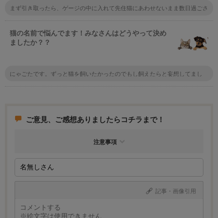
まず引き取ったら、ゲージの中に入れて先住猫にあわせないまま数日過ごさ
せましょう。先住猫に存在を知らせることで、面会までに心の準備をさせて
あげましょう。その後面会させるときは、慣れるまではお互いゲージ越しの
ほうがいいと思う。最初が大事なので、じっくりじっくり慣らさないとだめ
猫の名前で悩んでます！みなさんはどうやって決め
です。
ましたか？？
にゃごたです。ずっと猫を飼いたかったのでもし飼えたらと妄想してまし
た。 もし飼う機会があれば、にゃごただ！と決めた年にケガしてる猫を保
護したので、念願のにゃごたと呼んでます。 メスなんですが
ご意見、ご感想ありましたらコチラまで！
注意事項
記事・画像引用