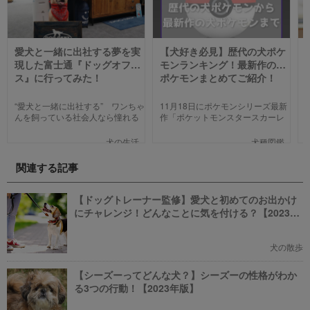
愛犬と一緒に出社する夢を実
【犬好き必見】歴代の犬ポケ
現した富士通『ドッグオフィ
モンランキング！最新作の犬
ス』に行ってみた！
ポケモンまとめてご紹介！
“愛犬と一緒に出社する” ワンちゃ
11月18日にポケモンシリーズ最新
んを飼っている社会人なら憧れる
作「ポケットモンスタースカーレ
人も多いのではないでしょうか。
ット」「ポケットモンスターバイ
そんな夢のような取り組みを富士
オレット」が世界同時発売しまし
犬の生活
犬種図鑑
通は大手企業ながら実現してしま
た。そこで、今回は「歴代の犬ポ
いました。富士通が愛犬家のため
ケモン総まとめ」をお送りしま
関連する記事
にどんな取り組みをしているのか
す。今までポケモンに興味がなか
新たに設立された【ドッグオフィ
った方も、可愛くてかっこいい犬
ス】を取材してきました！
モチーフのポケモンにメロメロに
【ドッグトレーナー監修】愛犬と初めてのお出かけ
なっちゃうかも。
にチャレンジ！どんなことに気を付ける？【2023年
版】
犬の散歩
【シーズーってどんな犬？】シーズーの性格がわか
る3つの行動！【2023年版】