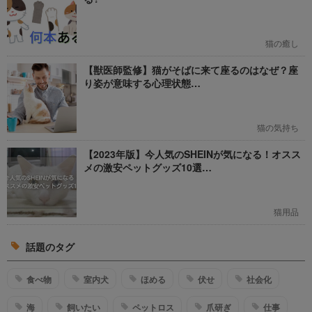
猫の癒し
【獣医師監修】猫がそばに来て座るのはなぜ？座
り姿が意味する心理状態…
猫の気持ち
【2023年版】今人気のSHEINが気になる！オスス
メの激安ペットグッズ10選…
猫用品
話題のタグ
食べ物
室内犬
ほめる
伏せ
社会化
海
飼いたい
ペットロス
爪研ぎ
仕事