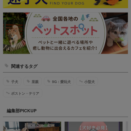
関連するタグ
子犬
里親
9G：愛玩犬
小型犬
ボストン・テリア
編集部PICKUP