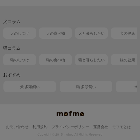
犬コラム
犬のしつけ
犬の食べ物
犬と暮らしたい
犬の健康
猫コラム
猫のしつけ
猫の食べ物
猫と暮らしたい
猫の健康
おすすめ
犬 多頭飼い
猫 多頭飼い
犬
お問い合わせ
利用規約
プライバシーポリシー
運営会社
モフモとは
Copyright © 2015 mofmo.All Rights Reserved