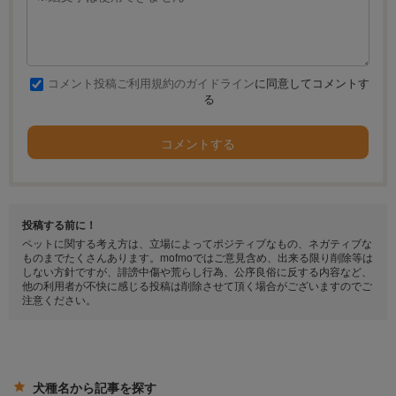
コメント投稿ご利用規約のガイドライン
に同意してコメントす
る
コメントする
投稿する前に！
ペットに関する考え方は、立場によってポジティブなもの、ネガティブな
ものまでたくさんあります。mofmoではご意見含め、出来る限り削除等は
しない方針ですが、誹謗中傷や荒らし行為、公序良俗に反する内容など、
他の利用者が不快に感じる投稿は削除させて頂く場合がございますのでご
注意ください。
犬種名から記事を探す