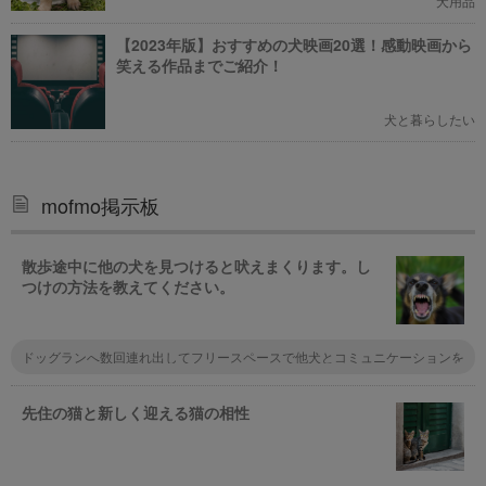
犬用品
【2023年版】おすすめの犬映画20選！感動映画から
笑える作品までご紹介！
犬と暮らしたい
mofmo掲示板
散歩途中に他の犬を見つけると吠えまくります。し
つけの方法を教えてください。
ドッグランへ数回連れ出してフリースペースで他犬とコミュニケーションを
図るのは如何でしょうか。最初はドキドキ、吠えることもあるかもしれませ
んが慣れてくるとその場に居合わす犬達間の上下関係もわかるようになると
思います。ここでの慣習を散歩へ応用展開すると飼い主の負担も少なく、愛
先住の猫と新しく迎える猫の相性
犬も遊んでいる間に矯正・是正がなされるかもしれません。