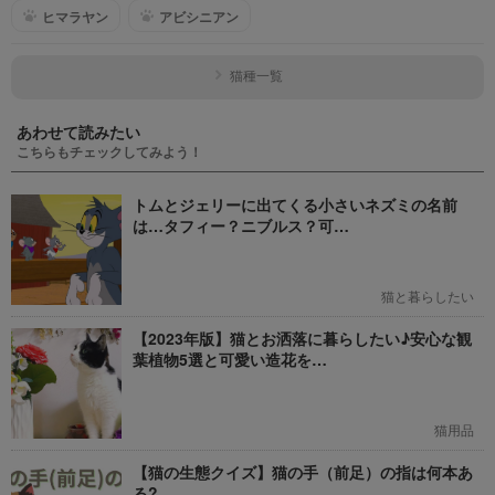
ヒマラヤン
アビシニアン
猫種一覧
あわせて読みたい
こちらもチェックしてみよう！
トムとジェリーに出てくる小さいネズミの名前
は…タフィー？ニブルス？可…
猫と暮らしたい
【2023年版】猫とお洒落に暮らしたい♪安心な観
葉植物5選と可愛い造花を…
猫用品
【猫の生態クイズ】猫の手（前足）の指は何本あ
る?