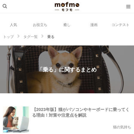
人気
お役立ち
癒し
漫画
コンテスト
トップ
タグ一覧
乗る
「乗る」に関するまとめ
【2023年版】猫がパソコンやキーボードに乗ってく
る理由！対策や注意点を解説
猫の気持ち