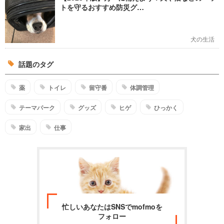
トを守るおすすめ防災グ…
犬の生活
話題のタグ
薬
トイレ
留守番
体調管理
テーマパーク
グッズ
ヒゲ
ひっかく
家出
仕事
忙しいあなたはSNSでmofmoを
フォロー