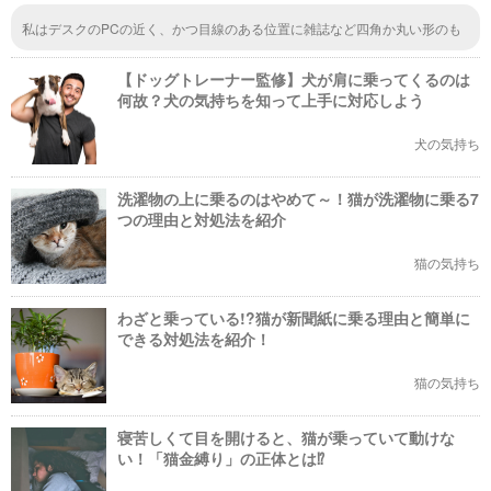
私はデスクのPCの近く、かつ目線のある位置に雑誌など四角か丸い形のも
のを置いてそこに乗せ時々撫でたり、話しかけて相手にしながら作業しま
す。割といい子にそこにとどまってくれます。
【ドッグトレーナー監修】犬が肩に乗ってくるのは
何故？犬の気持ちを知って上手に対応しよう
犬の気持ち
洗濯物の上に乗るのはやめて～！猫が洗濯物に乗る7
つの理由と対処法を紹介
猫の気持ち
わざと乗っている!?猫が新聞紙に乗る理由と簡単に
できる対処法を紹介！
猫の気持ち
寝苦しくて目を開けると、猫が乗っていて動けな
い！「猫金縛り」の正体とは⁉