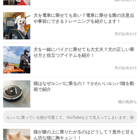
犬を電車に乗せても良い？電車に乗せる際の注意点
や事前にできるトレーニングを紹介します！
犬のお出かけ
犬を一緒にバイクに乗せても大丈夫？犬の正しい乗
せ方と役立つアイテムを紹介！
犬のお出かけ
猫はなぜルンバに乗るの！？かわいいルンバ猫を動
画で紹介
猫の気持ち
ルンバに乗っている猫が可愛くて、YouTubeなどで見入ってしまいます。猫
って基本的に動くものに敵対心を抱いて、追っかけたり、攻撃したりしてい
たイメージがあって、理由の中に「ほどよいぬくもりがあるから」とあって
猫が膝の上に乗りたがるのはどうして？意外と甘え
確かにそれがあって気持ちいいんだろうなと思いました。
ん坊な猫に胸キュン！！